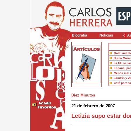
Biografía
Noticias
Ar
Golfo indult
Diana Moran
La UE se la
España, pas
Menos mal 
Jandrín y Z
Café para t
Diez Minutos
21 de febrero de 2007
Letizia supo estar do