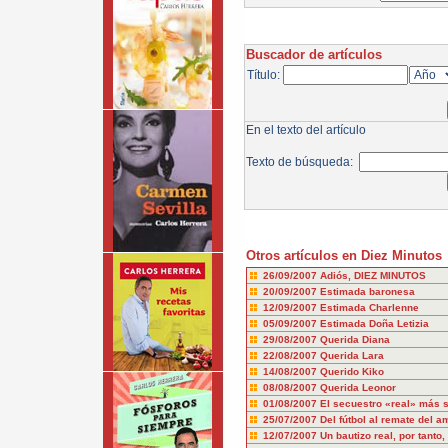
Buscador de artículos
Título:
En el texto del artículo
Texto de búsqueda:
Otros artículos en Diez Minutos
26/09/2007
Adiós, DIEZ MINUTOS
20/09/2007
Estimada baronesa
12/09/2007
Estimada Charlenne
05/09/2007
Estimada Doña Letizia
29/08/2007
Querida Diana
22/08/2007
Querida Lara
14/08/2007
Querido Kiko
08/08/2007
Querida Leonor
01/08/2007
El secuestro «real» más 
25/07/2007
Del fútbol al remate del a
12/07/2007
Un bautizo real, por tanto,