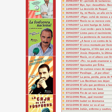
28/06/2007
El «periodo de lactancia» 
21/06/2007
Bye, bye «beautifuls» Be
14/06/2007
La decisión de Raquel
06/06/2007
Ay, mi Rocío, un año sin 
31/05/2007
«Pipe» echó de menos a su
23/05/2007
Rocío no se merece esto
17/05/2007
La mini huelga de Julián
26/04/2007
«Luz verde» para la boda 
19/04/2007
Listos para el nacimiento 
12/04/2007
La penitencia de nuestro
05/04/2007
¿A favor o en contra de 
28/03/2007
El circo montado por Gema
22/03/2007
Eugenia, el hilo que une a
15/03/2007
Jesús Alejandro, la última
08/03/2007
Rocío, en el albero con O
01/03/2007
«Pe» no pudo enamorar a
15/02/2007
Apenados por Érika
08/02/2007
Un curioso cruce de saga
01/02/2007
Penélope... ¡A por ellos!
25/01/2007
La pena, penita, pena de 
18/01/2007
Los Beckham nos dejan
28/12/2006
El año que perdimos a la
22/12/2006
El secreto de Sanz
07/12/2006
Fin de un raro amor
30/11/2006
Risto, ¡qué invento!
23/11/2006
Isabel se desmarca
16/11/2006
El dolor se va al sur
09/11/2006
Julián, enfermo y cautivo