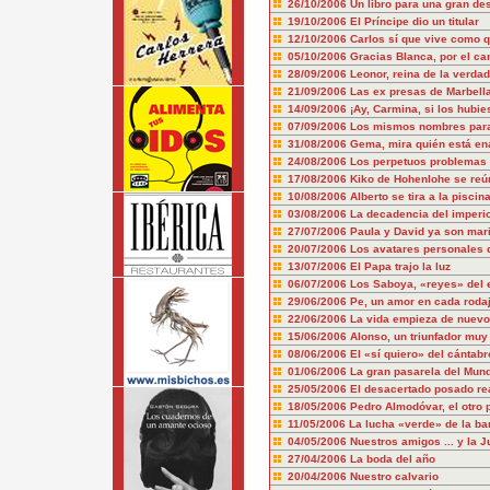
26/10/2006
Un libro para una gran d
19/10/2006
El Príncipe dio un titular
12/10/2006
Carlos sí que vive como q
05/10/2006
Gracias Blanca, por el ca
28/09/2006
Leonor, reina de la verda
21/09/2006
Las ex presas de Marbell
14/09/2006
¡Ay, Carmina, si los hubies
07/09/2006
Los mismos nombres para
31/08/2006
Gema, mira quién está e
24/08/2006
Los perpetuos problemas 
17/08/2006
Kiko de Hohenlohe se reú
10/08/2006
Alberto se tira a la piscin
03/08/2006
La decadencia del imperio
27/07/2006
Paula y David ya son mar
20/07/2006
Los avatares personales d
13/07/2006
El Papa trajo la luz
06/07/2006
Los Saboya, «reyes» del 
29/06/2006
Pe, un amor en cada roda
22/06/2006
La vida empieza de nuevo..
15/06/2006
Alonso, un triunfador muy 
08/06/2006
El «sí quiero» del cántabr
01/06/2006
La gran pasarela del Mund
25/05/2006
El desacertado posado re
18/05/2006
Pedro Almodóvar, el otro 
11/05/2006
La lucha «verde» de la b
04/05/2006
Nuestros amigos ... y la J
27/04/2006
La boda del año
20/04/2006
Nuestro calvario