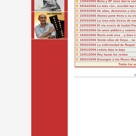
13/04/2006
Bono y Mª José dan la c
06/04/2006
Lo más «in», escribir tus
30/03/2006
De altas, denuncias y sec
23/03/2006
Alonso pone freno a su vi
20/03/2006
La rosa más fresca de nue
16/03/2006
El vía crucis de Isabel Pa
02/03/2006
Un amor público y notorio
16/02/2006
Rocío está viva ...y bien v
16/02/2006
Veinte años de Goya... no
09/02/2006
La enfermedad de Raquel
26/01/2006
Letizia deja la baja
12/01/2006
Rey hasta los restos
05/01/2006
Encargos a los Reyes Ma
Todos los ar