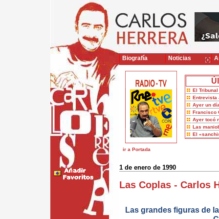
Biografía
Noticias
Ar
Úl
El Tribuna
Entrevista 
Ayer un dí
Francisco 
Ayer tocó 
Las maniob
El «sanch
ir a Portada
1 de enero de 1990
Las Coplas - Carlos 
Las grandes figuras de la