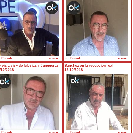
a Portada
ver/oir +
ir a Portada
ver/oir +
 «vis a vis» de Iglesias y Junqueras
Sánchez en la recepción real
/10/2018
12/10/2018
a Portada
ver/oir +
ir a Portada
ver/oir +