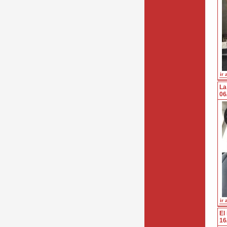
ir 
La
06
ir 
El
16