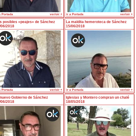
a Portada
ver/oir +
ir a Portada
ver/oir +
s posibles «peajes» de Sánchez
La maldita hemeroteca de Sánchez
/06/2018
15/06/2018
a Portada
ver/oir +
ir a Portada
ver/oir +
 nuevo Gobierno de Sánchez
Iglesias y Montero compran un chalé
/06/2018
18/05/2018