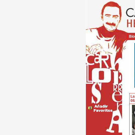
Bio
La
08