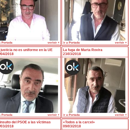
a Portada
ver/oir +
ir a Portada
ver/oir +
 justicia no es uniforme en la UE
La fuga de Marta Rovira
/04/2018
23/03/2018
a Portada
ver/oir +
ir a Portada
ver/oir +
 insulto del PSOE a las víctimas
«Todos a la carcel»
/03/2018
09/03/2018