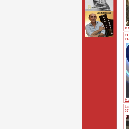
ir 
El
11
ir 
La
27