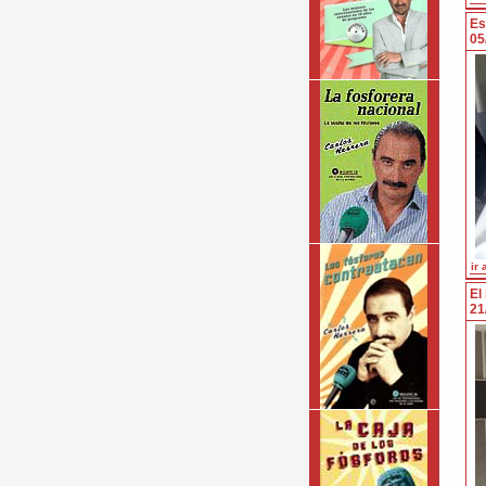
Es
05
ir 
El
21