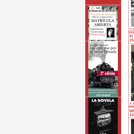
ir 
El
25
ir 
Ig
14