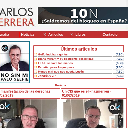
grafía
Noticias
Artículos
Libros
Contacto
Últimos artículos
Golfo indulta a golfos
(ABC)
Diana Morant y su pestilente posteridad
(ABC)
La UE se lava las manos
(ABC)
España, pase lo que pase
(ABC)
Menos mal que nos queda Luzón
(ABC)
Jandrín y ZP
(ABC)
Portada
 manifestación de las derechas
Un CIS que es el «hazmerreír»
/02/2019
01/02/2019