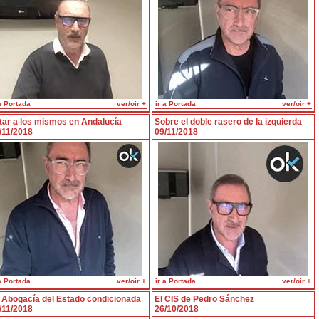
a Portada
ver/oir +
ir a Portada
ver/oir +
tar a los mismos en Andalucía
Sobre el doble rasero de la izquierda
/11/2018
09/11/2018
a Portada
ver/oir +
ir a Portada
ver/oir +
 Abogacía del Estado condicionada
El CIS de Pedro Sánchez
/11/2018
26/10/2018