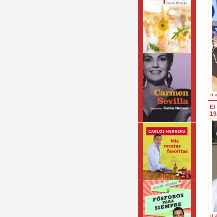
ir 
El
19
ir 