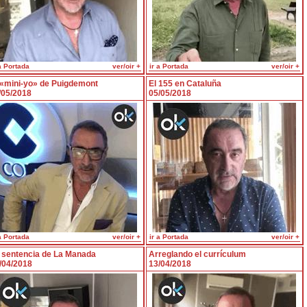
a Portada
ver/oir +
ir a Portada
ver/oir +
 «mini-yo» de Puigdemont
El 155 en Cataluña
/05/2018
05/05/2018
a Portada
ver/oir +
ir a Portada
ver/oir +
 sentencia de La Manada
Arreglando el currículum
/04/2018
13/04/2018