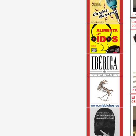
ir 
Lo
29
ir 
El
08