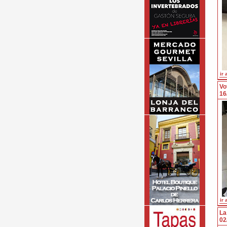
ir 
Vo
16
ir 
La
02