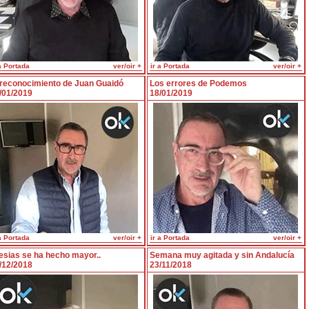
a Portada
ver/oir +
ir a Portada
ver/oir +
 reconocimiento de Juan Guaidó
Los errores de Podemos
/01/2019
18/01/2019
a Portada
ver/oir +
ir a Portada
ver/oir +
lesias se ha hecho mayor..
Semana muy agitada y sin Andalucía
/12/2018
23/11/2018