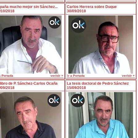
paña mucho mejor sin Sánchez...
Carlos Herrera sobre Duque
/10/2018
30/09/2018
a Portada
ver/oir +
ir a Portada
ver/oir +
 libro de P. Sánchez-Carlos Ocaña
La tesis doctoral de Pedro Sánchez
/09/2018
15/09/2018