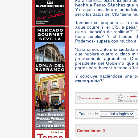
Para Herrera, esta encuesta del
hecho a Pedro Sánchez
que n
Y es que considera el periodist
serio los datos del CIS “tiene 
También se pregunta si la so
¿qué ocurre si el CIS, a pesa
cierta intención de realidad?”
fuera amplio? Y el bloque de
Podemos- supera con mucho al 
“Estaríamos ante una ciudadaní
que hubiera cuatro o cinco mi
precisamente agradables. Qu
presidente del Gobierno que s
partes para hacer un trabajo ‘fak
Y concluye haciéndose una pr
masoquista?
”.
comentar
enviar a un amigo
[Se publicará
Traducir de
Comentarios 0