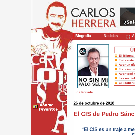
Biografía
Noticias
Ar
Úl
El Tribuna
Entrevista 
Ayer un dí
Francisco 
Ayer tocó 
Las maniob
El «sanch
ir a Portada
26 de octubre de 2018
El CIS de Pedro Sánc
“El CIS es un traje a m