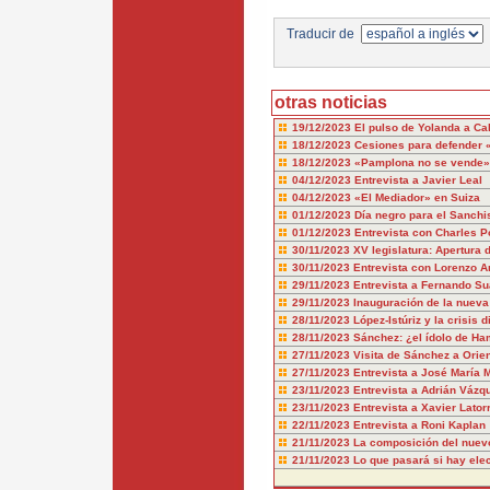
Traducir de
otras noticias
19/12/2023
El pulso de Yolanda a Ca
18/12/2023
Cesiones para defender 
18/12/2023
«Pamplona no se vende»
04/12/2023
Entrevista a Javier Leal
04/12/2023
«El Mediador» en Suiza
01/12/2023
Día negro para el Sanch
01/12/2023
Entrevista con Charles P
30/11/2023
XV legislatura: Apertura 
30/11/2023
Entrevista con Lorenzo 
29/11/2023
Entrevista a Fernando Su
29/11/2023
Inauguración de la nueva 
28/11/2023
López-Istúriz y la crisis 
28/11/2023
Sánchez: ¿el ídolo de H
27/11/2023
Visita de Sánchez a Orie
27/11/2023
Entrevista a José María 
23/11/2023
Entrevista a Adrián Vázq
23/11/2023
Entrevista a Xavier Lator
22/11/2023
Entrevista a Roni Kaplan
21/11/2023
La composición del nuev
21/11/2023
Lo que pasará si hay ele