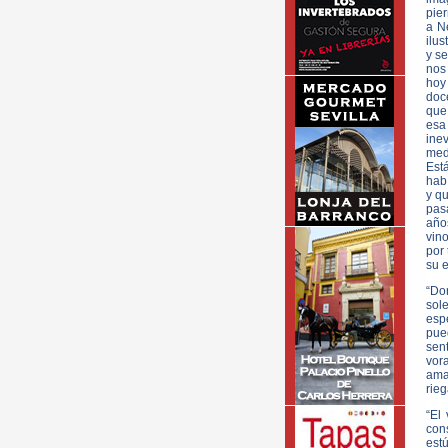
pier
a N
ilus
y se
nos
hoy
doce
que 
esa
inev
med
Está
habí
y qu
pas
año
vino
por 
su e
“Do
sol
esp
pue
sen
vor
ama
rieg
“El
cons
estú