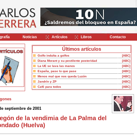
grafía
Noticias
Artículos
Libros
Contacto
Últimos artículos
Golfo indulta a golfos
[ABC]
Diana Morant y su pestilente posteridad
[ABC]
La UE se lava las manos
[ABC]
España, pase lo que pase
[ABC]
Menos mal que nos queda Luzón
[ABC]
Jandrín y ZP
[ABC]
Café para todos
[ABC]
gones
de septiembre de 2001
egón de la vendimia de La Palma del
ndado (Huelva)