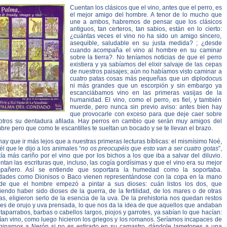
Cuentan los clásicos que el vino, antes que el perro, es
el mejor amigo del hombre. A tenor de lo mucho que
une a ambos, habremos de pensar que los clásicos
antiguos, tan certeros, tan sabios, están en lo cierto:
¿cuántas veces el vino no ha sido un amigo sincero,
asequible, saludable en su justa medida? ; ¿desde
cuando acompaña el vino al hombre en su caminar
sobre la tierra?. No teníamos noticias de que el perro
existiera y ya sabíamos del elixir salvaje de las cepas
de nuestros paisajes; aún no habíamos visto caminar a
cuatro patas cosas más pequeñas que un diplodocus
ni más grandes que un escorpión y sin embargo ya
escanciábamos vino en las primeras vasijas de la
humanidad. El vino, como el perro, es fiel, y también
muerde, pero nunca sin previo aviso: antes bien hay
que provocarle con exceso para que deje caer sobre
otros su dentadura afilada. Hay perros en cambio que serán muy amigos del
re pero que como te escantilles te sueltan un bocado y se te llevan el brazo.
ay que ir más lejos que a nuestras primeras lecturas bíblicas: el mismísimo Noé,
l que le dijo a los animales “
no os preocupéis que esto van a ser cuatro gotas
”,
ía más cariño por el vino que por los bichos a los que iba a salvar del diluvio.
tan las escrituras que, incluso, las cogía gordísimas y que el vino era su mejor
pañero. Así se entiende que soportara la humedad como la soportaba.
dades como Dionisos o Baco vienen representándose con la copa en la mano
de que el hombre empezó a pintar a sus dioses: cuán listos los dos, que
endo haber sido dioses de la guerra, de la fertilidad, de los mares o de otras
as, eligieron serlo de la esencia de la uva. De la prehistoria nos quedan restos
les de orujo y uva prensada, lo que nos da la idea de que aquellos que andaban
taparrabos, barbas o cabellos largos, piojos y garrotes, ya sabían lo que hacían:
ían vino, como luego hicieron los griegos y los romanos. Seríamos incapaces de
ginarnos a Nerón si no es estirado en su camastro, dándole lametones a una