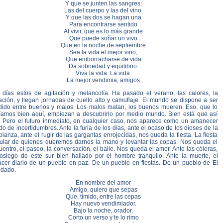
Y que se junten las sangres:
Las del cuerpo y las del vino.
Y que las dos se hagan una
Para encontrarse sentido
Al vivir, que es lo más grande
Que puede soñar un vivo
Que en la noche de septiembre
Sea la vida el mejor vino;
Que emborracharse de vida
Da sobriedad y equilibrio.
Viva la vida. La vida.
La mejor vendimia, amigos
 días estos de agitación y melancolía. Ha pasado el verano, las calores, la
ación, y llegan jornadas de cuello alto y camuflaje. El mundo se dispone a ser
idido entre buenos y malos. Los malos matan, los buenos mueren. Eso, que lo
íamos bien aquí, empiezan a descubrirlo por medio mundo. Bien está que así
. Pero el futuro inmediato, en cualquier caso, nos aparece como un amanecer
do de incertidumbres. Ante la furia de los días, ante el ocaso de los dioses de la
lanza, ante el rugir de las gargantas enrojecidas, nos queda la fiesta. La fiesta
ular de quienes queremos darnos la mano y levantar las copas. Nos queda el
entro, el paseo, la conversación, el baile. Nos queda el amor. Ante las cóleras,
sosiego de este sur bien hallado por el hombre tranquilo. Ante la muerte, el
acer diario de un pueblo en paz. De un pueblo en fiestas. De un pueblo de El
dado.
En nombre del amor
Amigo, quiero que sepas
Que, tímido, entre las cepas
Hay nuevo vendimiador.
Bajo la noche, orador,
Corto un verso y te lo rimo