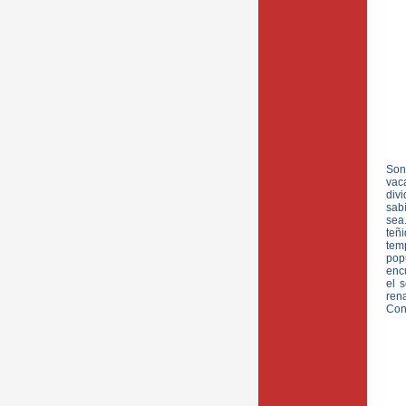
Son
vac
div
sab
sea
teñi
temp
pop
encu
el 
ren
Con