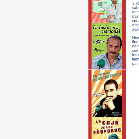
Y yo
sab
ent
uva
cort
orac
acar
Hij
tie
hond
como
los 
tie
pan