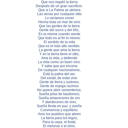
Que nos regaló la tierra
Después de un gran sacrificio.
Que si La Palma se abriera
Las venas por cualquier sitio
Lo veríamos correr
Hecha toda un mar de vino
Que las gentes de la tierra
Gente del surco y del liño,
Es la misma cuando siente
Que todo es al fin lo mismo:
El sentido de la vida
Que es el más alto sentido.
La gente que ama la tierra
Y en la tierra tiene el sitio,
Ama la vida, y defiende
La vida como un buen vino.
Y sabe que por encima
De cualquier nacionalismo,
Está la patria del ser,
Del existir, de estar vivo.
Gente de tierra y sudores,
Gente de espiga racimos
No quiere abrir cementerios;
Sueña pilas de bautismos;
Sueña amaneceres de oro
Y atardeceres de vino,
Sueña fiesta en paz, y sueña
Convivencia y equilibrio.
Amo los pueblos que abren
La tierra para los trigos,
Para la cepa, el frutal,
El melonar o el olivo.