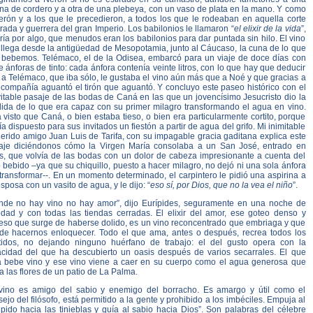
na de cordero y a otra de una plebeya, con un vaso de plata en la mano. Y como
erón y a los que le precedieron, a todos los que le rodeaban en aquella corte
trada y guerrera del gran Imperio. Los babilonios le llamaron “
el elixir de la vida
”,
ría por algo, que menudos eran los babilonios para dar puntada sin hilo. El vino
 llega desde la antigüedad de Mesopotamia, junto al Cáucaso, la cuna de lo que
 bebemos. Telémaco, el de la Odisea, embarcó para un viaje de doce días con
 ánforas de tinto: cada ánfora contenía veinte litros, con lo que hay que deducir
a Telémaco, que iba sólo, le gustaba el vino aún más que a Noé y que gracias a
 compañía aguantó el tirón que aguantó. Y concluyo este paseo histórico con el
itable pasaje de las bodas de Caná en las que un jovencísimo Jesucristo dio la
ida de lo que era capaz con su primer milagro transformando el agua en vino.
 visto que Caná, o bien estaba tieso, o bien era particularmente cortito, porque
a dispuesto para sus invitados un fiestón a partir de agua del grifo. Mi inimitable
erido amigo Juan Luis de Tarifa, con su impagable gracia gaditana explica este
aje diciéndonos cómo la Virgen María consolaba a un San José, entrado en
s, que volvía de las bodas con un dolor de cabeza impresionante a cuenta del
 bebido –ya que su chiquillo, puesto a hacer milagro, no dejó ni una sola ánfora
transformar--. En un momento determinado, el carpintero le pidió una aspirina a
sposa con un vasito de agua, y le dijo: “
eso sí, por Dios, que no la vea el niño
”.
nde no hay vino no hay amor”, dijo Eurípides, seguramente en una noche de
edad y con todas las tiendas cerradas. El elixir del amor, ese goteo denso y
eso que surge de haberse dolido, es un vino reconcentrado que embriaga y que
de hacernos enloquecer. Todo el que ama, antes o después, recrea todos los
tidos, no dejando ninguno huérfano de trabajo: el del gusto opera con la
acidad del que ha descubierto un oasis después de varios secarrales. El que
 bebe vino y ese vino viene a caer en su cuerpo como el agua generosa que
a las flores de un patio de La Palma.
 vino es amigo del sabio y enemigo del borracho. Es amargo y útil como el
ejo del filósofo, está permitido a la gente y prohibido a los imbéciles. Empuja al
pido hacia las tinieblas y guía al sabio hacia Dios”. Son palabras del célebre