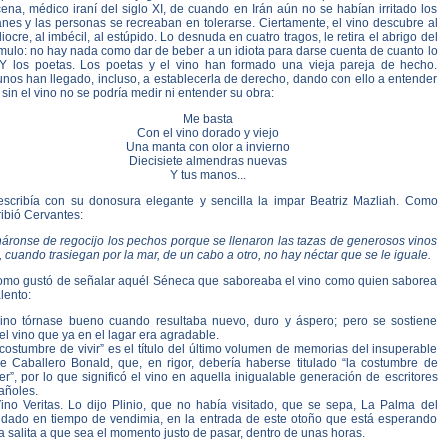
ena, médico iraní del siglo XI, de cuando en Irán aún no se habían irritado los
nes y las personas se recreaban en tolerarse. Ciertamente, el vino descubre al
ocre, al imbécil, al estúpido. Lo desnuda en cuatro tragos, le retira el abrigo del
mulo: no hay nada como dar de beber a un idiota para darse cuenta de cuanto lo
 Y los poetas. Los poetas y el vino han formado una vieja pareja de hecho.
nos han llegado, incluso, a establecerla de derecho, dando con ello a entender
sin el vino no se podría medir ni entender su obra:
Me basta
Con el vino dorado y viejo
Una manta con olor a invierno
Diecisiete almendras nuevas
Y tus manos...
escribía con su donosura elegante y sencilla la impar Beatriz Mazliah. Como
ibió Cervantes:
náronse de regocijo los pechos porque se llenaron las tazas de generosos vinos
 cuando trasiegan por la mar, de un cabo a otro, no hay néctar que se le iguale.
omo gustó de señalar aquél Séneca que saboreaba el vino como quien saborea
alento:
vino tórnase bueno cuando resultaba nuevo, duro y áspero; pero se sostiene
l vino que ya en el lagar era agradable.
costumbre de vivir” es el título del último volumen de memorias del insuperable
e Caballero Bonald, que, en rigor, debería haberse titulado “la costumbre de
r”, por lo que significó el vino en aquella inigualable generación de escritores
añoles.
Vino Veritas. Lo dijo Plinio, que no había visitado, que se sepa, La Palma del
dado en tiempo de vendimia, en la entrada de este otoño que está esperando
a salita a que sea el momento justo de pasar, dentro de unas horas.