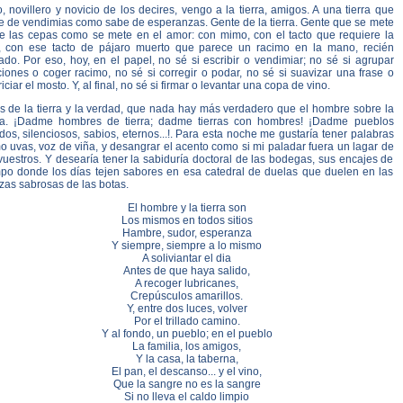
, novillero y novicio de los decires, vengo a la tierra, amigos. A una tierra que
e de vendimias como sabe de esperanzas. Gente de la tierra. Gente que se mete
re las cepas como se mete en el amor: con mimo, con el tacto que requiere la
, con ese tacto de pájaro muerto que parece un racimo en la mano, recién
ado. Por eso, hoy, en el papel, no sé si escribir o vendimiar; no sé si agrupar
iones o coger racimo, no sé si corregir o podar, no sé si suavizar una frase o
iciar el mosto. Y, al final, no sé si firmar o levantar una copa de vino.
os de la tierra y la verdad, que nada hay más verdadero que el hombre sobre la
rra. ¡Dadme hombres de tierra; dadme tierras con hombres! ¡Dadme pueblos
os, silenciosos, sabios, eternos...!. Para esta noche me gustaría tener palabras
 uvas, voz de viña, y desangrar el acento como si mi paladar fuera un lagar de
vuestros. Y desearía tener la sabiduría doctoral de las bodegas, sus encajes de
mpo donde los días tejen sabores en esa catedral de duelas que duelen en las
zas sabrosas de las botas.
El hombre y la tierra son
Los mismos en todos sitios
Hambre, sudor, esperanza
Y siempre, siempre a lo mismo
A soliviantar el dia
Antes de que haya salido,
A recoger lubricanes,
Crepúsculos amarillos.
Y, entre dos luces, volver
Por el trillado camino.
Y al fondo, un pueblo; en el pueblo
La familia, los amigos,
Y la casa, la taberna,
El pan, el descanso... y el vino,
Que la sangre no es la sangre
Si no lleva el caldo limpio