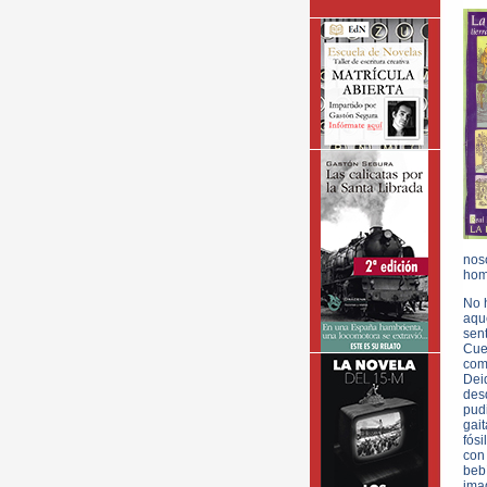
nos
homb
No h
aqué
sent
Cuen
com
Dei
des
pudi
gait
fósi
con 
beb
ima