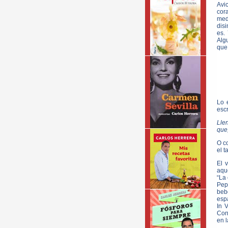
Avic
cora
medi
disi
es.
Algu
que 
Lo 
escr
Lle
que,
O c
el t
El 
aque
“La 
Pep
bebe
esp
In 
Con
en l