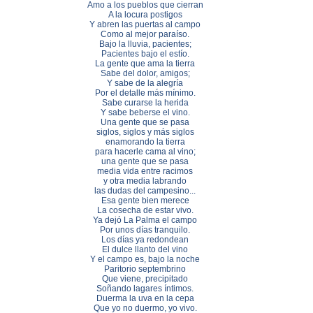
Amo a los pueblos que cierran
A la locura postigos
Y abren las puertas al campo
Como al mejor paraíso.
Bajo la lluvia, pacientes;
Pacientes bajo el estío.
La gente que ama la tierra
Sabe del dolor, amigos;
Y sabe de la alegría
Por el detalle más mínimo.
Sabe curarse la herida
Y sabe beberse el vino.
Una gente que se pasa
siglos, siglos y más siglos
enamorando la tierra
para hacerle cama al vino;
una gente que se pasa
media vida entre racimos
y otra media labrando
las dudas del campesino...
Esa gente bien merece
La cosecha de estar vivo.
Ya dejó La Palma el campo
Por unos días tranquilo.
Los días ya redondean
El dulce llanto del vino
Y el campo es, bajo la noche
Paritorio septembrino
Que viene, precipitado
Soñando lagares íntimos.
Duerma la uva en la cepa
Que yo no duermo, yo vivo.