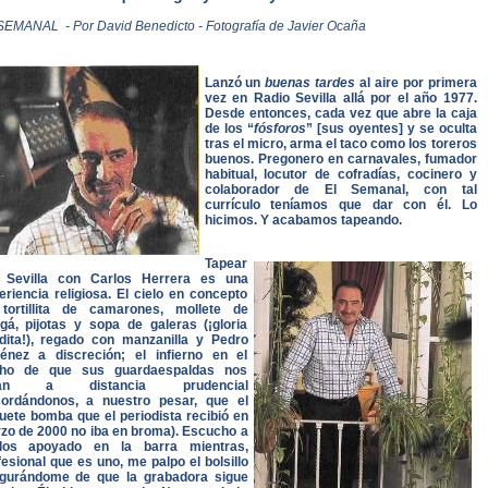
SEMANAL - Por David Benedicto - Fotografía de Javier Ocaña
Lanzó un
buenas tardes
al aire por primera
vez en Radio Sevilla allá por el año 1977.
Desde entonces, cada vez que abre la caja
de los “
fósforos
” [sus oyentes] y se oculta
tras el micro, arma el taco como los toreros
buenos. Pregonero en carnavales, fumador
habitual, locutor de cofradías, cocinero y
colaborador de El Semanal, con tal
currículo teníamos que dar con él. Lo
hicimos. Y acabamos tapeando.
Tapear
 Sevilla con Carlos Herrera es una
eriencia religiosa. El cielo en concepto
tortillita de camarones, mollete de
ngá, pijotas y sopa de galeras (¡gloria
dita!), regado con manzanilla y Pedro
énez a discreción; el infierno en el
ho de que sus guardaespaldas nos
gan a distancia prudencial
cordándonos, a nuestro pesar, que el
uete bomba que el periodista recibió en
zo de 2000 no iba en broma). Escucho a
los apoyado en la barra mientras,
fesional que es uno, me palpo el bolsillo
gurándome de que la grabadora sigue