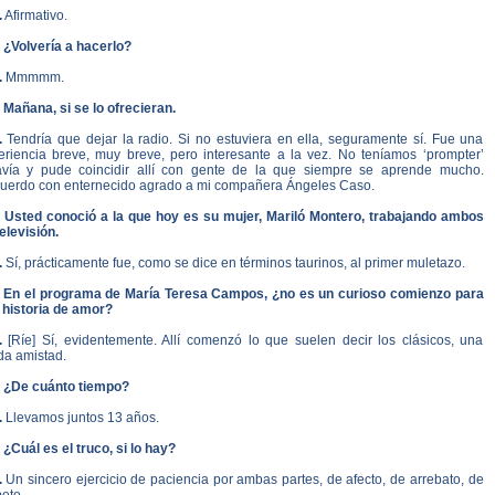
.
Afirmativo.
. ¿Volvería a hacerlo?
.
Mmmmm.
 Mañana, si se lo ofrecieran.
.
Tendría que dejar la radio. Si no estuviera en ella, seguramente sí. Fue una
eriencia breve, muy breve, pero interesante a la vez. No teníamos ‘prompter’
avía y pude coincidir allí con gente de la que siempre se aprende mucho.
uerdo con enternecido agrado a mi compañera Ángeles Caso.
. Usted conoció a la que hoy es su mujer, Mariló Montero, trabajando ambos
elevisión.
.
Sí, prácticamente fue, como se dice en términos taurinos, al primer muletazo.
. En el programa de María Teresa Campos, ¿no es un curioso comienzo para
 historia de amor?
.
[Ríe] Sí, evidentemente. Allí comenzó lo que suelen decir los clásicos, una
da amistad.
. ¿De cuánto tiempo?
.
Llevamos juntos 13 años.
 ¿Cuál es el truco, si lo hay?
.
Un sincero ejercicio de paciencia por ambas partes, de afecto, de arrebato, de