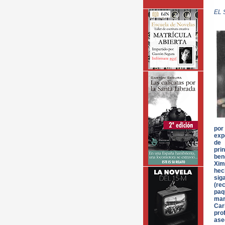
EL 
por
exp
de 
pri
ben
Xim
hec
si
(re
paq
mar
Car
pro
ase