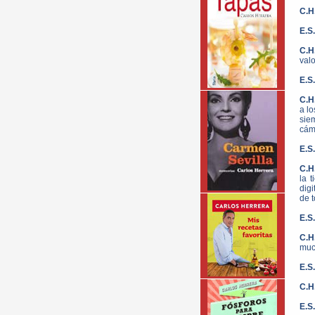
C.H
E.S
C.H
valo
E.S
C.H
a l
sie
cám
E.S
C.H
la t
digi
de t
E.S.
C.H
muc
E.S
C.H
E.S