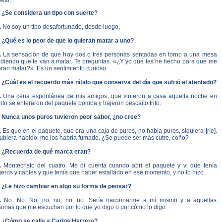
eto.
. ¿Se considera un tipo con suerte?
.
No soy un tipo desafortunado, desde luego.
. ¿Qué es lo peor de que lo quieran matar a uno?
.
La sensación de que hay dos o tres personas sentadas en torno a una mesa
idiendo que te van a matar. Te preguntas: «¿Y yo qué les he hecho para que me
ran matar?». Es un sentimiento curioso.
. ¿Cuál es el recuerdo más nítido que conserva del día que sufrió el atentado?
.
Una cena espontánea de mis amigos, que vinieron a casa aquella noche en
to se enteraron del paquete bomba y trajeron pescaíto frito.
. Nunca unos puros tuvieron peor sabor, ¿no cree?
.
Es que en el paquete, que era una caja de puros, no había puros, siquiera [ríe].
hubiera habido, me los habría fumado. ¿Se puede ser más cutre, coño?
. ¿Recuerda de qué marca eran?
.
Montecristo del cuatro. Me di cuenta cuando abrí el paquete y vi que tenía
eros y cables y que tenía que haber estallado en ese momento, y no lo hizo.
. ¿Le hizo cambiar en algo su forma de pensar?
.
No. No. No, no, no, no, no. Sería traicionarme a mí mismo y a aquellas
sonas que me escuchan por lo que yo digo o por cómo lo digo.
. ¿Cómo se calla a Carlos Herrera?