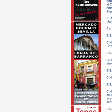
con
al 
chi
Bie
El 
bla
Car
E.S
C.H
Hom
E.S
C.H
air
E.S
C.H
E.S
C.H
finl
ace
sarp
E.S