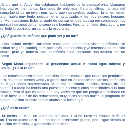
.
Claro que sí. Aquel día estábamos hablando de la esquizofrenia. Llamaron
hos padres, hermanos, familiares de enfermos. Pero la última llamada del
grama fue la de un joven muchacho que nos confesó padecer la enfermedad.
ía un habla muy lento, posiblemente narcotizado, y fue muy sincero, humano,
rno. Me impresionó. Estoy aliviado de pensar en que todavía me conmueven los
timonios humanos de gente como este hombre. Fue, por un lado, desolador y, por
tro, todo lo contrario, un canto a la esperanza.
. ¿Qué guarda del médico que pudo ser y no fue?
.
Una cultura médica suficiente como para poder entrevistar a médicos sin
esidad de guión [sonríe], pero poco más. La medicina y yo tenemos una relación
adable, pero yo hubiera sido un médico malo, confundo una fractura con un
ucoma.
. Según Manu Leguineche, al periodismo actual le sobra agua mineral y
utivos. ¿Y a la radio?
.
Las redacciones en la radio han sido menos canallas que las de los periódicos.
ecir, ha habido menos whisky a granel que en las redacciones de los periódicos
de viejos lobos trapicheaban la noche buscando noticias debajo de los
quines. La radio ha tenido otra puesta en escena y otras necesidades a la hora
trabajar. Pero sí que es cierto que hay veces en que me pongo a reflexionar en
 si se fuese la luz de las redacciones, muy pocos sabrán hacer un programa de
o, porque están excesivamente atados a la tecnología.
. ¿Qué es la radio?
.
Mi medio de vida, en todos los sentidos. Y si no fuera mi trabajo, sería mi
ión. Eso no quiere decir que no aspire a retirarme pronto, pero sigue siendo la
 ilusión de mi vida, la gran novia de mi vida.