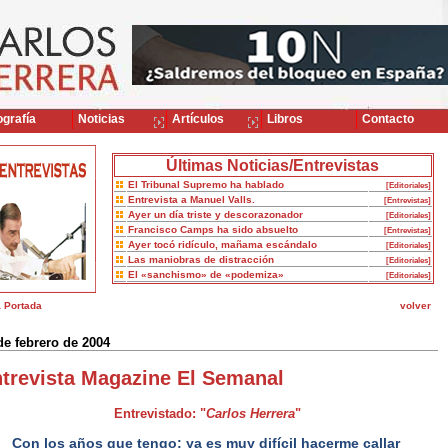
grafía
Noticias
Artículos
Libros
Contacto
Últimas Noticias/Entrevistas
El Tribunal Supremo ha hablado
[Editoriales]
Entrevista a Manuel Valls.
[Entrevistas]
Ayer un día triste y descorazonador
[Editoriales]
Francisco Camps ha sido absuelto
[Entrevistas]
Ayer tocó ridículo, mañama escándalo
[Editoriales]
Las maniobras de distracción
[Editoriales]
El «sanchismo» de «podemiza»
[Editoriales]
a Portada
volver
de febrero de 2004
trevista Magazine El Semanal
Entrevistado: "
Carlos Herrera
"
Con los años que tengo: ya es muy difícil hacerme callar