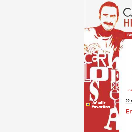
Bio
ir 
22 
En