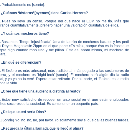
.
Probablemente no [sonríe].
. ¿Cuántos ‘fósforos’ [oyentes] tiene Carlos Herrera?
.
Pues no llevo un censo. Porque del que hace el EGM no me fío. Más que
rarlos cuantitativamente, prefiero hacer una valoración cualitativa de ellos.
. ¿Y cuántos mecheros tiene?
.
Bastantes. Tengo ‘injustificada’ fama de ladrón de mecheros baratos y les pedí
os Reyes Magos este Zippo en el que pone «Es mío», porque ésa es la frase que
mpre digo cuando robo uno y me pillan. Éste es, ahora mismo, mi mechero de
ara.
. ¿En qué se diferencian?
.
El fósforo es más artesanal, más tradicional, más pegado a las costumbres de
ierra, y el mechero es ‘hight-tech’ [sonríe]. El mechero será algún día la radio
tal, y yo ya no la veré. Espero estar retirado. Por su parte, el ‘fósforo’ es la radio
oda la vida.
 ¿Cree que tiene una audiencia distinta al resto?
.
Estoy muy satisfecho de recoger un arco social en el que están englobados
hos sectores de la sociedad. Es como tener un pequeño país.
. ¿Del que usted sería Dios?
.
[Sonríe] No, no, no, no, por favor. Yo solamente soy el que da las buenas tardes.
. ¿Recuerda la última llamada que le llegó al alma?