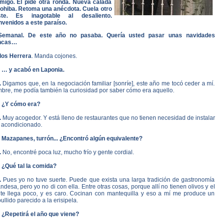
migo. Él pide otra ronda. Nueva calada
Cohiba. Retoma una anécdota. Cuela otro
ste. Es inagotable al desaliento.
nvenidos a este paraíso.
Semanal. De este año no pasaba. Quería usted pasar unas navidades
ncas…
los Herrera
. Manda cojones.
. … y acabó en Laponia.
.
Digamos que, en la negociación familiar [sonríe], este año me tocó ceder a mí.
bre, me podía también la curiosidad por saber cómo era aquello.
. ¿Y cómo era?
.
Muy acogedor. Y está lleno de restaurantes que no tienen necesidad de instalar
e acondicionado.
. Mazapanes, turrón... ¿Encontró algún equivalente?
.
No, encontré poca luz, mucho frío y gente cordial.
. ¿Qué tal la comida?
.
Pues yo no tuve suerte. Puede que exista una larga tradición de gastronomía
andesa, pero yo no di con ella. Entre otras cosas, porque allí no tienen olivos y el
ite llega poco, y es caro. Cocinan con mantequilla y eso a mí me produce un
ullido parecido a la erisipela.
. ¿Repetirá el año que viene?