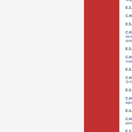
resp
E.S
C.H
E.S
C.H
dec
quie
E.S
C.H
cuan
E.S
C.H
Si 
E.S
C.H
aguj
E.S
C.H
per
E.S