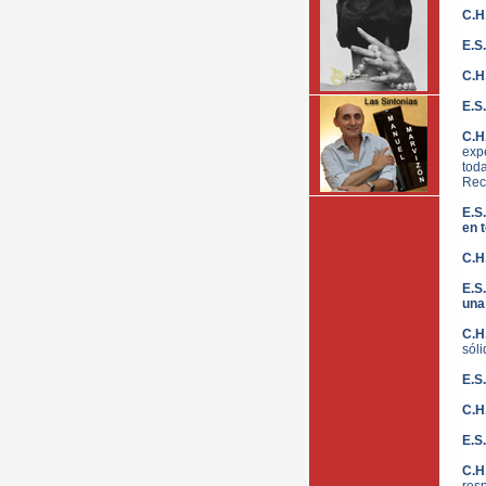
C.H
E.S
C.H
E.S.
C.H
exp
tod
Rec
E.S
en t
C.H
E.S
una
C.H
sóli
E.S
C.H
E.S.
C.H