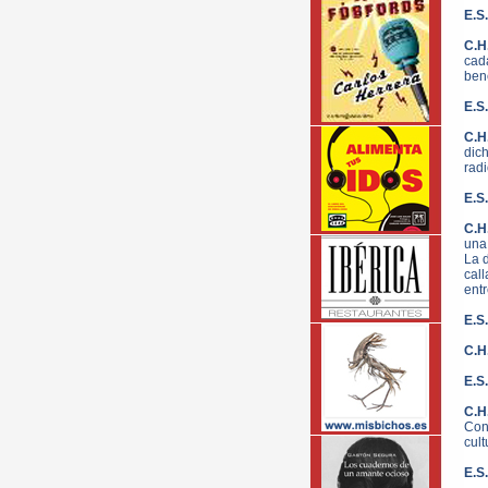
E.S.
C.H
cad
bene
E.S
C.H
dic
radi
E.S.
C.H
una 
La d
cal
entr
E.S
C.H
E.S
C.H
Con
cult
E.S