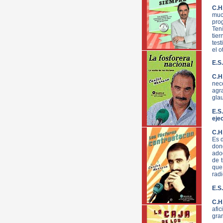
C.H
muc
pro
Ten
tie
tes
el o
E.S
C.H
nec
agr
gla
E.S
ejec
C.H
Es d
don
ado
de 
que
radi
E.S
C.H
afic
gran