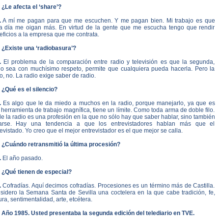
 ¿Le afecta el ‘share’?
.
A mí me pagan para que me escuchen. Y me pagan bien. Mi trabajo es que
a día me oigan más. En virtud de la gente que me escucha tengo que rendir
ficios a la empresa que me contrata.
. ¿Existe una ‘radiobasura’?
.
El problema de la comparación entre radio y televisión es que la segunda,
ho sea con muchísimo respeto, permite que cualquiera pueda hacerla. Pero la
o, no. La radio exige saber de radio.
 ¿Qué es el silencio?
.
Es algo que le da miedo a muchos en la radio, porque manejarlo, ya que es
herramienta de trabajo magnífica, tiene un límite. Como toda arma de doble filo.
e la radio es una profesión en la que no sólo hay que saber hablar, sino también
larse. Hay una tendencia a que los entrevistadores hablan más que el
evistado. Yo creo que el mejor entrevistador es el que mejor se calla.
. ¿Cuándo retransmitió la última procesión?
.
El año pasado.
. ¿Qué tienen de especial?
.
Cofradías. Aquí decimos cofradías. Procesiones es un término más de Castilla.
sidero la Semana Santa de Sevilla una coctelera en la que cabe tradición, fe,
ura, sentimentalidad, arte, etcétera.
. Año 1985. Usted presentaba la segunda edición del telediario en TVE.