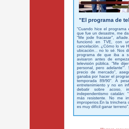
"El programa de te
"Cuando hice el programa e
que fue un desastre, me da
"Me jode fracasar", añade
funcionó en TVE, con un
cancelación. ¿Cómo lo ve Her
ubicación... no lo sé. Nos 
programa de que iba a se
avisaron antes de empezar
televisión pública. "Me dije
personal, pero adelante'".
precio de mercado", aseg
ganaba por hacer el progra
temporada 89/90". A pes
entretenimiento y no en in
debatir sobre acoso, in
independentismo catalán: 
más resistente. No me im
improperios.En la trinchera
es muy difícil ganar terreno"