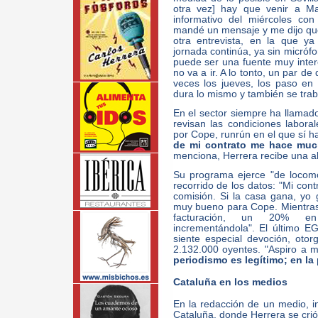
otra vez] hay que venir a Ma
informativo del miércoles co
mandé un mensaje y me dijo que 
otra entrevista, en la que ya
jornada continúa, ya sin micróf
puede ser una fuente muy intere
no va a ir. A lo tonto, un par d
veces los jueves, los paso en 
dura lo mismo y también se traba
En el sector siempre ha llamado
revisan las condiciones labo
por Cope, runrún en el que sí ha
de mi contrato me hace muc
menciona, Herrera recibe una a
Su programa ejerce "de locomo
recorrido de los datos: "Mi con
comisión. Si la casa gana, yo 
muy bueno para Cope. Mientras
facturación, un 20% e
incrementándola". El último EG
siente especial devoción, ot
2.132.000 oyentes. "Aspiro a 
periodismo es legítimo; en la 
Cataluña en los medios
En la redacción de un medio, ine
Cataluña, donde Herrera se crió.