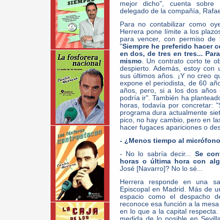
mejor dicho", cuenta sobre 
delegado de la compañía, Rafae
Para no contabilizar como oy
Herrera pone límite a los plazo
para vencer, con permiso de 
"
Siempre he preferido hacer c
en dos, de tres en tres... Par
mismo
. Un contrato corto te o
despierto. Además, estoy con 
sus últimos años. ¡Y no creo q
expone el periodista, de 60 año
años, pero, si a los dos años
podría ir". También ha plantea
horas, todavía por concretar: 
programa dura actualmente siete
pico, no hay cambio, pero en la
hacer fugaces apariciones o des
- ¿Menos tiempo al micrófon
- No lo sabría decir...
Se con
horas o última hora con al
José [Navarro]? No lo sé...
Herrera responde en una sa
Episcopal en Madrid. Más de u
espacio como el despacho 
reconoce esa función a la mesa 
en lo que a la capital respecta.
medida de lo posible en Sevill