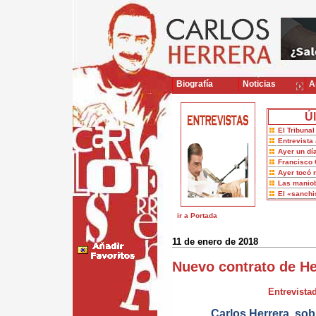
Biografía
Noticias
Ar
Úl
El Tribuna
Entrevista 
Ayer un dí
Francisco 
Ayer tocó 
Las maniob
El «sanch
ir a Portada
11 de enero de 2018
Nuevo contrato de H
Entrevistad
Carlos Herrera, so