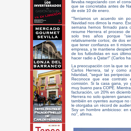
llevaba negociando con el cons
que se concretaba antes de Na
de este 10 de enero.
"Teníamos un acuerdo sin po
Navidad nos dimos la mano. Eso
semana hemos firmado para qu
resume Herrera el proceso de
solo tres años porque "sie
relativamente cortos; de dos en
que tener confianza en ti mismo.
empresa, y te mantiene despier
de los futbolistas en sus últi
hacer radio a Qatar!" (Carlos h
La preocupación con la que se s
Carlos Herrera, tal y como a
hilaridad, "seguir las peripeci
Reconoce que ese contrato e
comisión. Si la casa gana, yo 
muy bueno para COPE. Mientras
facturación, un 20% en diciem
Herrera no solo quieren gananci
también en oyentes aunque no 
le otorgaba un récord de audien
Soy un hombre ambicioso: en el 
no", afirma.