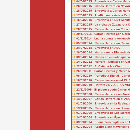
04/06/2015 Entrevista a Carlos Herr
26/05/2015 Carlos Herrera en Navar
18/05/2015 Entrevista a Carlos Herr
17/04/2015 Abellán entrevista a Carl
15/04/2015 Entrevista en Diez Minut
27/02/2015 La visita de Zapatero a 
26/02/2015 Carlos Herrera en Cuba 
29/11/2014 Carlos Herrera con Gork
01/11/2014 Lucha contra la corrupci
05/08/2014 Carlos Herrera en Radio 
24/07/2014 Entrevista en ABC
26/06/2014 Herrera en la Diócesis de
09/04/2014 Carlos en «mucho que ve
14/03/2012 Herrera - Quintero en Ca
22/01/2012 El Café de las Cinco
25/02/2011 Carlos Herrera y Mariló 
08/09/2010 Periodista Digital - Carlo
16/05/2010 Carlos herrera en el XL
09/05/2010 Herrera en VUELTA y VU
22/11/2009 El placer según Carlos H
22/02/2008 Carlos Herrera con Jimé
14/01/2007 Carlos Herrera en el AB
01/08/2006 Entrevista en la Revista
19/10/2005 Carlos Herrera en Buena
01/03/2005 Entrevista de Los Moran
24/09/2004 Entrevista en Época
09/09/2004 Encuentros digitales en 
01/08/2004 Aspiro a ser mayoritario 