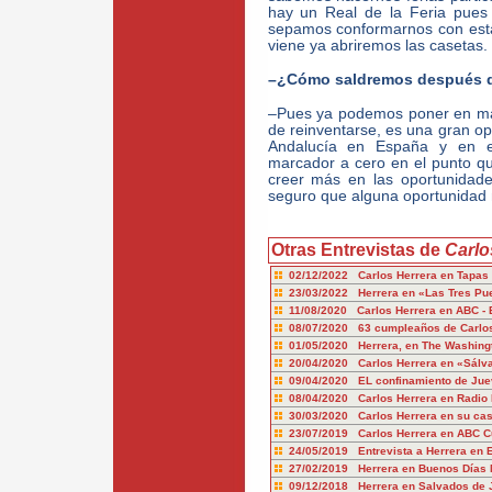
hay un Real de la Feria pues
sepamos conformarnos con estar
viene ya abriremos las casetas.
–¿Cómo saldremos después de
–Pues ya podemos poner en mar
de reinventarse, es una gran 
Andalucía en España y en e
marcador a cero en el punto q
creer más en las oportunidade
seguro que alguna oportunidad 
Otras Entrevistas de
Carlo
02/12/2022 Carlos Herrera en Tapas
23/03/2022 Herrera en «Las Tres Pu
11/08/2020 Carlos Herrera en ABC - 
08/07/2020 63 cumpleaños de Carlos
01/05/2020 Herrera, en The Washingt
20/04/2020 Carlos Herrera en «Sál
09/04/2020 EL confinamiento de Jue
08/04/2020 Carlos Herrera en Radio
30/03/2020 Carlos Herrera en su cas
23/07/2019 Carlos Herrera en ABC Cu
24/05/2019 Entrevista a Herrera en
27/02/2019 Herrera en Buenos Días 
09/12/2018 Herrera en Salvados de J