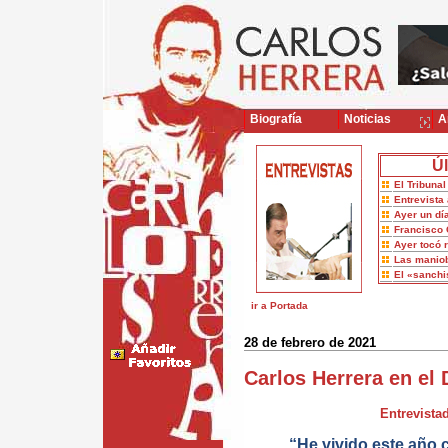
Biografía
Noticias
Ar
Úl
El Tribuna
Entrevista 
Ayer un dí
Francisco 
Ayer tocó 
Las maniob
El «sanch
ir a Portada
28 de febrero de 2021
Carlos Herrera en el D
Entrevistad
“He vivido este año 