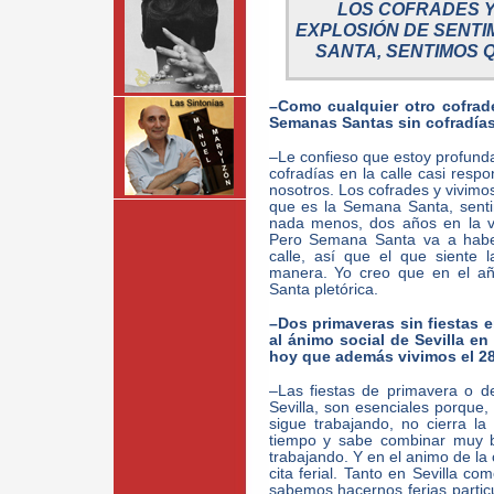
LOS COFRADES Y
EXPLOSIÓN DE SENTI
SANTA, SENTIMOS 
–Como cualquier otro cofrad
Semanas Santas sin cofradías 
–Le confieso que estoy profunda
cofradías en la calle casi resp
nosotros. Los cofrades y vivimo
que es la Semana Santa, sent
nada menos, dos años en la v
Pero Semana Santa va a haber
calle, así que el que siente 
manera. Yo creo que en el a
Santa pletórica.
–Dos primaveras sin fiestas 
al ánimo social de Sevilla en
hoy que además vivimos el 2
–Las fiestas de primavera o de
Sevilla, son esenciales porque, 
sigue trabajando, no cierra la
tiempo y sabe combinar muy bi
trabajando. Y en el animo de la
cita ferial. Tanto en Sevilla c
sabemos hacernos ferias particu