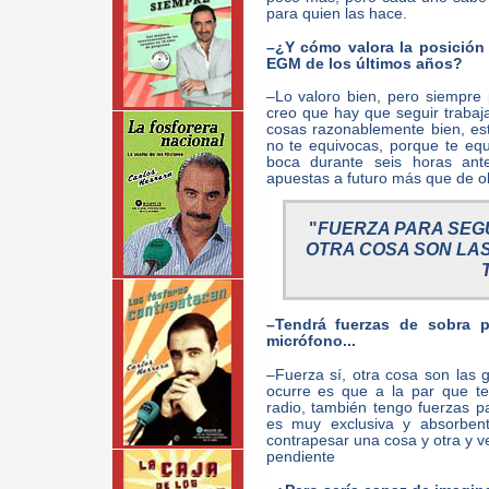
para quien las hace.
–¿Y cómo valora la posición 
EGM de los últimos años?
–Lo valoro bien, pero siempre 
creo que hay que seguir trabaja
cosas razonablemente bien, es
no te equivocas, porque te e
boca durante seis horas ant
apuestas a futuro más que de o
"
FUERZA PARA SEGU
OTRA COSA SON LA
–Tendrá fuerzas de sobra 
micrófono...
–Fuerza sí, otra cosa son las 
ocurre es que a la par que t
radio, también tengo fuerzas p
es muy exclusiva y absorben
contrapesar una cosa y otra y v
pendiente