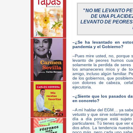
"
NO ME LEVANTO PE
DE UNA PLACIDE
LEVANTO DE PEORES
–¿Se ha levantado en estos
pandemia y el Gobierno?
–Pues mire usted, no, porque s
levanto de peores humos cuan
solamente la perdida de sere
los amaneceres míos y de tod
amigo, incluso algún familiar. 
de los gobiernos, que posible
con dolores de cabeza, cefal
ejecutoria.
–¿Siente que los pasados dat
en concreto?
–A mí hablar del EGM… ya sabe
vetusto y que sirve solamente p
día a día porque está sujeto
particulares. Tú tienes que ve
dos años. La tendencia nuestra 
poco más, pero cada uno sabe 