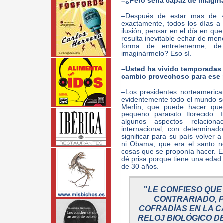
–¿Pero sería capaz de imagina
–Después de estar mas de 4
exactamente, todos los días a
ilusión, pensar en el día en que
resulta inevitable echar de meno
forma de entretenerme, d
imaginármelo? Eso sí.
–Usted ha vivido temporadas
cambio provechoso para ese pa
–Los presidentes norteameri
evidentemente todo el mundo s
Merlín, que puede hacer qu
pequeño paraisito florecido
algunos aspectos relaciona
internacional, con determina
significar para su país volver a
ni Obama, que era el santo ne
cosas que se proponía hacer. 
dé prisa porque tiene una edad 
de 30 años.
"
LE CONFIESO QU
CONTRARIADO, P
COFRADÍAS EN LA C
RELOJ BIOLÓGICO D