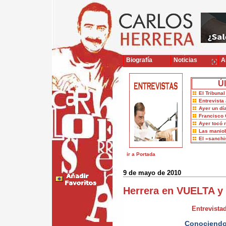
Biografía
Noticias
Ar
Úl
El Tribuna
Entrevista 
Ayer un dí
Francisco 
Ayer tocó 
Las maniob
El «sanch
ir a Portada
9 de mayo de 2010
Herrera en VUELTA 
Entrevistad
Conociendo 