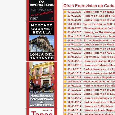
Otras Entrevistas de
Carlo
02/12/2022 Carlos Herrera en Tapas
23/03/2022 Herrera en «Las Tres Pu
28/02/2021 Carlos Herrera en el Diar
11/08/2020 Carlos Herrera en ABC - 
08/07/2020 63 cumpleaños de Carlos
01/05/2020 Herrera, en The Washingt
20/04/2020 Carlos Herrera en «Sál
09/04/2020 EL confinamiento de Jue
08/04/2020 Carlos Herrera en Radio
30/03/2020 Carlos Herrera en su cas
23/07/2019 Carlos Herrera en ABC Cu
24/05/2019 Entrevista a Herrera en
27/02/2019 Herrera en Buenos Días 
09/12/2018 Herrera en Salvados de J
03/12/2018 Carlos Herrera en «La Li
12/09/2018 Carlos Herrera con Adolf
06/06/2018 Herrera sobre Magdalena
11/01/2018 Nuevo contrato de Herre
10/01/2018 Herrera renueva tres añ
14/10/2017 Carlos Herrera en el Esp
09/10/2017 Carlos Herrera en TREC
03/10/2017 Herrera en Diálogos de 
12/09/2017 Carlos Herrera en El Cas
06/09/2017 Herrera en El Partidazo
01/07/2017 Herrera en Photo Magazi
03/04/2017 Los medios que vienen