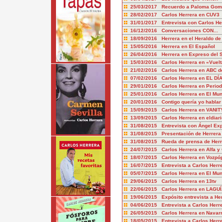
25/03/2017 Recuerdo a Paloma Gome
28/02/2017 Carlos Herrera en CUV3
31/01/2017 Entrevista con Carlos He
16/12/2016 Conversaciones CON...
18/09/2016 Herrera en el Heraldo de
15/05/2016 Herrera en El Español
26/04/2016 Herrera en Expreso del 
15/03/2016 Carlos Herrera en «Vuelt
21/02/2016 Carlos Herrera en ABC de
07/02/2016 Carlos Herrera en EL DÍ
29/01/2016 Carlos Herrera en Periodi
25/01/2016 Carlos Herrera en El Mun
20/01/2016 Contigo quería yo hablar
15/09/2015 Carlos Herrera en VANIT
13/09/2015 Carlos Herrera en eldiari
31/08/2015 Entrevista con Ángel Exp
31/08/2015 Presentación de Herrera
31/08/2015 Rueda de prensa de Her
24/07/2015 Carlos Herrera en Alfa 
18/07/2015 Carlos Herrera en Vozpóp
16/07/2015 Entrevista a Carlos Her
05/07/2015 Carlos Herrera en El Mu
29/06/2015 Carlos Herrera en 13tv
22/06/2015 Carlos Herrera en LAGUÍ
19/06/2015 Expósito entrevista a He
04/06/2015 Entrevista a Carlos Herr
26/05/2015 Carlos Herrera en Navar
18/05/2015 Entrevista a Carlos Herr