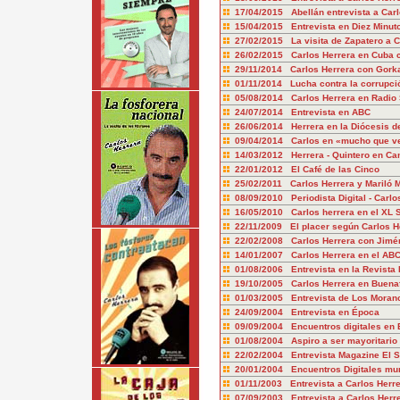
17/04/2015 Abellán entrevista a Carl
15/04/2015 Entrevista en Diez Minut
27/02/2015 La visita de Zapatero a 
26/02/2015 Carlos Herrera en Cuba 
29/11/2014 Carlos Herrera con Gork
01/11/2014 Lucha contra la corrupci
05/08/2014 Carlos Herrera en Radio 
24/07/2014 Entrevista en ABC
26/06/2014 Herrera en la Diócesis de
09/04/2014 Carlos en «mucho que ve
14/03/2012 Herrera - Quintero en Ca
22/01/2012 El Café de las Cinco
25/02/2011 Carlos Herrera y Mariló 
08/09/2010 Periodista Digital - Carlo
16/05/2010 Carlos herrera en el XL
22/11/2009 El placer según Carlos H
22/02/2008 Carlos Herrera con Jimé
14/01/2007 Carlos Herrera en el AB
01/08/2006 Entrevista en la Revista
19/10/2005 Carlos Herrera en Buena
01/03/2005 Entrevista de Los Moran
24/09/2004 Entrevista en Época
09/09/2004 Encuentros digitales en 
01/08/2004 Aspiro a ser mayoritario 
22/02/2004 Entrevista Magazine El 
20/01/2004 Encuentros Digitales mu
01/11/2003 Entrevista a Carlos Herre
07/09/2003 Entrevista a Carlos Herr