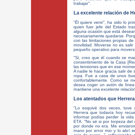
trabajar".
La excelente relación de H
"Él quiere venir", ha sido lo p
quien fuer jefe del Estado tr
alguna ocasión que está deseand
necesariamente quedarse. Porqu
con las limitaciones propias de
movilidad. Moverse no es salir
pequeño operativo para moverse
"Sí, creo que él cuando se mar
consentimiento de la Casa [Rea
las tensiones que en ese mome
A nadie le hace gracia salir de
ropa. Fue a casa de unos bue
confortablemente. Como se me
desea coger un avión de línea 
mantiene una excelente relación
Los atentados que Herrera 
"Lo esquivé dos veces, tuve 
Herrera que todavía hoy recu
informar podías perder la vid
ETA. "No sé si por torpeza del 
por donde no era. Me enviaron
mano por error mio y lo abrí e