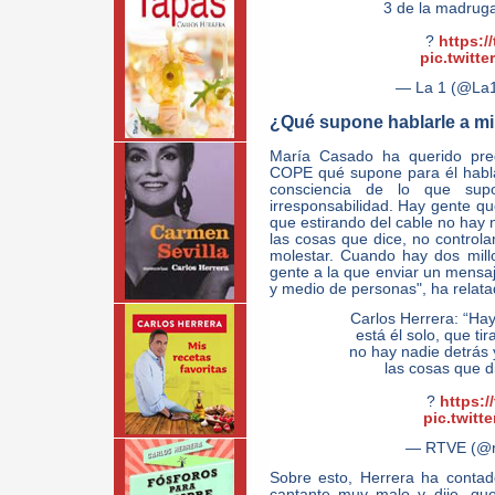
3 de la madru
?
https:/
pic.twitt
— La 1 (@La
¿Qué supone hablarle a mi
María Casado ha querido preg
COPE qué supone para él hablar
consciencia de lo que sup
irresponsabilidad. Hay gente qu
que estirando del cable no hay n
las cosas que dice, no control
molestar. Cuando hay dos mil
gente a la que enviar un mensaj
y medio de personas", ha relata
Carlos Herrera: “Ha
está él solo, que ti
no hay nadie detrás 
las cosas que d
?
https:/
pic.twitt
— RTVE (@r
Sobre esto, Herrera ha conta
cantante muy malo y dije, qu