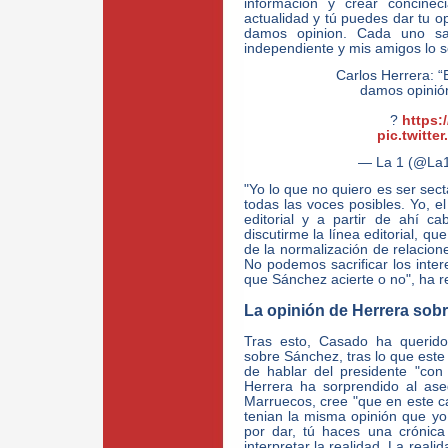
informacion y crear concinec
actualidad y tú puedes dar tu o
damos opinion. Cada uno s
independiente y mis amigos lo s
Carlos Herrera: “
damos opinió
?
https:
pic.twitt
— La 1 (@La
"Yo lo que no quiero es ser sec
todas las voces posibles. Yo, el
editorial y a partir de ahí c
discutirme la línea editorial, q
de la normalización de relacio
No podemos sacrificar los inte
que Sánchez acierte o no", ha r
La opinión de Herrera sob
Tras esto, Casado ha querido
sobre Sánchez, tras lo que este 
de hablar del presidente "con
Herrera ha sorprendido al as
Marruecos, cree "que en este c
tenian la misma opinión que yo
por dar, tú haces una crónica
interpretar la realidad. La reali