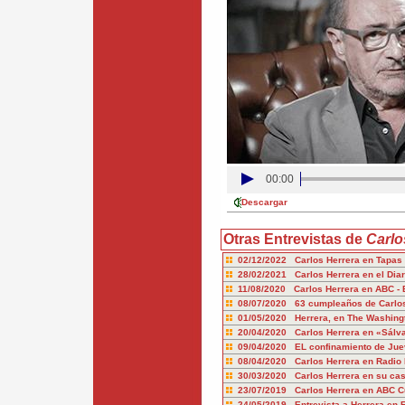
00:00
Descargar
Otras Entrevistas de
Carlo
02/12/2022 Carlos Herrera en Tapas
28/02/2021 Carlos Herrera en el Diar
11/08/2020 Carlos Herrera en ABC - 
08/07/2020 63 cumpleaños de Carlos
01/05/2020 Herrera, en The Washingt
20/04/2020 Carlos Herrera en «Sál
09/04/2020 EL confinamiento de Jue
08/04/2020 Carlos Herrera en Radio
30/03/2020 Carlos Herrera en su cas
23/07/2019 Carlos Herrera en ABC Cu
24/05/2019 Entrevista a Herrera en