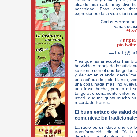
alcalde una carta muy diverti
necesidad. Esas cosas tie
expresiones de la vida diaria que
Carlos Herrera ha 
varias ocas
#Las
?
https:
pic.twitt
— La 1 (@La
Y es que las anécdotas han br
ha vivido y trabajado lo suficie
suficiente con el que luego las
y, de vez en cuando, decía 'me 
una señora de pelo blanco, ves
una cosa nada más, no vuelva
una frase hecha, pero a mí s
tengo otro seriamente enfermo y
usted, que me gusta mucho su 
recordado Herrera.
El buen estado de salud de
comunicación tradicionale
La radio es sin duda uno de l
transformación digital. "A la
directos. Las plataformas, la p