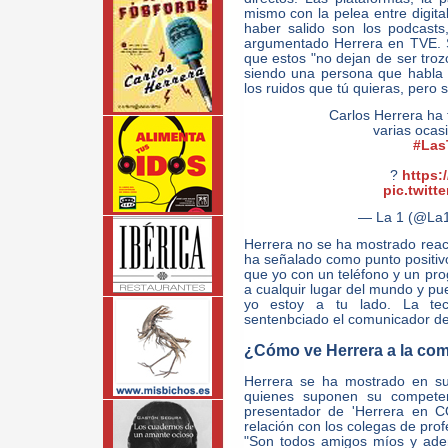
mismo con la pelea entre digital
haber salido son los podcasts
argumentado Herrera en TVE. S
que estos "no dejan de ser troz
siendo una persona que habla 
los ruidos que tú quieras, pero 
Carlos Herrera ha 
varias ocas
#Las
?
https:
pic.twitt
— La 1 (@La
Herrera no se ha mostrado reac
ha señalado como punto positivo
que yo con un teléfono y un p
a cualquir lugar del mundo y pu
yo estoy a tu lado. La tec
sentenbciado el comunicador d
¿Cómo ve Herrera a la com
Herrera se ha mostrado en su
quienes suponen su competen
presentador de 'Herrera en C
relación con los colegas de prof
"Son todos amigos míos y adem