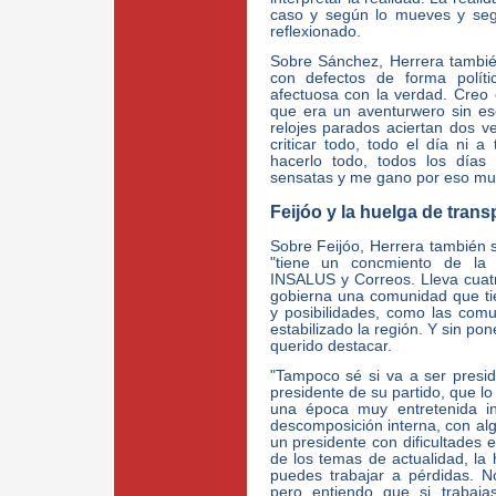
caso y según lo mueves y seg
reflexionado.
Sobre Sánchez, Herrera tambié
con defectos de forma políti
afectuosa con la verdad. Creo e
que era un aventurwero sin e
relojes parados aciertan dos 
criticar todo, todo el día ni
hacerlo todo, todos los días
sensatas y me gano por eso mu
Feijóo y la huelga de trans
Sobre Feijóo, Herrera también 
"tiene un concmiento de la a
INSALUS y Correos. Lleva cuat
gobierna una comunidad que tie
y posibilidades, como las comu
estabilizado la región. Y sin pon
querido destacar.
"Tampoco sé si va a ser presi
presidente de su partido, que lo
una época muy entretenida i
descomposición interna, con al
un presidente con dificultades e
de los temas de actualidad, la 
puedes trabajar a pérdidas. N
pero entiendo que si trabaja