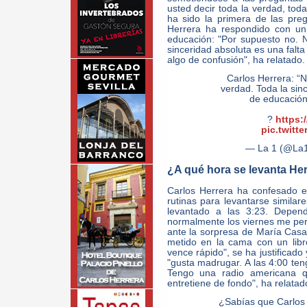
usted decir toda la verdad, tod
ha sido la primera de las pre
Herrera ha respondido con un
educación: "Por supuesto no. 
sinceridad absoluta es una falt
algo de confusión", ha relatado.
Carlos Herrera: “N
verdad. Toda la sin
de educación
?
https:
pic.twitt
— La 1 (@La
¿A qué hora se levanta He
Carlos Herrera ha confesado e
rutinas para levantarse simila
levantado a las 3:23. Depen
normalmente los viernes me perm
ante la sorpresa de María Casad
metido en la cama con un libro
vence rápido", se ha justificado
"gusta madrugar. A las 4:00 ten
Tengo una radio americana 
entretiene de fondo", ha relatad
¿Sabías que Carlos 