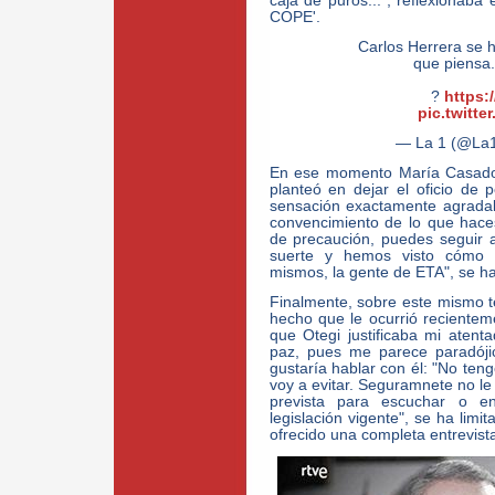
caja de puros...", reflexionaba 
COPE'.
Carlos Herrera se h
que piensa
?
https:
pic.twitt
— La 1 (@La
En ese momento María Casado 
planteó en dejar el oficio de p
sensación exactamente agradab
convencimiento de lo que hace
de precaución, puedes seguir 
suerte y hemos visto cómo 
mismos, la gente de ETA", se h
Finalmente, sobre este mismo t
hecho que le ocurrió recientem
que Otegi justificaba mi aten
paz, pues me parece paradóji
gustaría hablar con él: "No teng
voy a evitar. Seguramnete no le 
prevista para escuchar o e
legislación vigente", se ha limi
ofrecido una completa entrevist