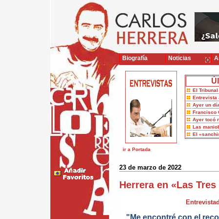
Biografía
Noticias
Ar
Úl
El Tribuna
Entrevista 
Ayer un dí
Francisco 
Ayer tocó 
Las maniob
El «sanch
ir a Portada
23 de marzo de 2022
Herrera en «Las Tres
Entrevistad
"Me encontré con el recor