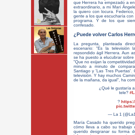
que Herrera ha empezado a enu
extraordinario, a mi Mari Ánge
la quiero con locura. Federico
gente a los que escucharía con 
programa. Y de los que siem
confesado.
¿Puede volver Carlos Herre
La pregunta, planteada dir
escenario: "Es la televisión
repsondido ágil Herrera. Aun a
se ha puesto a elucubrar sobre 
"Que no exijan la competitividad
minuto a minuto de compara
Santiago y 'Las Tres Puertas'.
televisión. Y hay muchos Camin
de la mañana, da igual", ha co
¿Qué le gustaría a
tele?
#L
?
https:
pic.twitt
— La 1 (@La
María Casado ha querido pregu
cómo lleva a cabo su trabajo 
querido desgranar su forma de