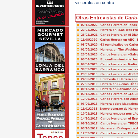
viscerales en contra.
Otras Entrevistas de
Carlo
02/12/2022 Carlos Herrera en Tapas
23/03/2022 Herrera en «Las Tres Pu
28/02/2021 Carlos Herrera en el Diar
11/08/2020 Carlos Herrera en ABC - 
08/07/2020 63 cumpleaños de Carlos
01/05/2020 Herrera, en The Washingt
20/04/2020 Carlos Herrera en «Sál
09/04/2020 EL confinamiento de Jue
08/04/2020 Carlos Herrera en Radio
30/03/2020 Carlos Herrera en su cas
23/07/2019 Carlos Herrera en ABC Cu
24/05/2019 Entrevista a Herrera en
27/02/2019 Herrera en Buenos Días 
09/12/2018 Herrera en Salvados de J
03/12/2018 Carlos Herrera en «La Li
12/09/2018 Carlos Herrera con Adolf
06/06/2018 Herrera sobre Magdalena
11/01/2018 Nuevo contrato de Herre
10/01/2018 Herrera renueva tres añ
14/10/2017 Carlos Herrera en el Esp
09/10/2017 Carlos Herrera en TREC
03/10/2017 Herrera en Diálogos de 
12/09/2017 Carlos Herrera en El Cas