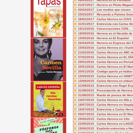
06/09/2017 Herrera en El Partidazo
01/07/2017 Herrera en Photo Magazi
03/04/2017 Los medios que vienen
25/03/2017 Recuerdo a Paloma Gome
28/02/2017 Carlos Herrera en CUV3
31/01/2017 Entrevista con Carlos He
16/12/2016 Conversaciones CON...
18/09/2016 Herrera en el Heraldo de
15/05/2016 Herrera en El Español
26/04/2016 Herrera en Expreso del 
15/03/2016 Carlos Herrera en «Vuelt
21/02/2016 Carlos Herrera en ABC de
07/02/2016 Carlos Herrera en EL DÍ
29/01/2016 Carlos Herrera en Periodi
25/01/2016 Carlos Herrera en El Mun
20/01/2016 Contigo quería yo hablar
15/09/2015 Carlos Herrera en VANIT
13/09/2015 Carlos Herrera en eldiari
31/08/2015 Entrevista con Ángel Exp
31/08/2015 Presentación de Herrera
31/08/2015 Rueda de prensa de Her
24/07/2015 Carlos Herrera en Alfa 
18/07/2015 Carlos Herrera en Vozpóp
16/07/2015 Entrevista a Carlos Her
05/07/2015 Carlos Herrera en El Mu
29/06/2015 Carlos Herrera en 13tv
22/06/2015 Carlos Herrera en LAGUÍ
19/06/2015 Expósito entrevista a He