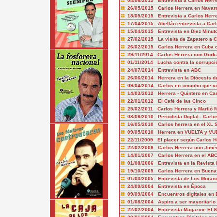
04/06/2015 Entrevista a Carlos Herr
26/05/2015 Carlos Herrera en Navar
18/05/2015 Entrevista a Carlos Herr
17/04/2015 Abellán entrevista a Carl
15/04/2015 Entrevista en Diez Minut
27/02/2015 La visita de Zapatero a 
26/02/2015 Carlos Herrera en Cuba 
29/11/2014 Carlos Herrera con Gork
01/11/2014 Lucha contra la corrupci
24/07/2014 Entrevista en ABC
26/06/2014 Herrera en la Diócesis de
09/04/2014 Carlos en «mucho que ve
14/03/2012 Herrera - Quintero en Ca
22/01/2012 El Café de las Cinco
25/02/2011 Carlos Herrera y Mariló 
08/09/2010 Periodista Digital - Carlo
16/05/2010 Carlos herrera en el XL
09/05/2010 Herrera en VUELTA y VU
22/11/2009 El placer según Carlos H
22/02/2008 Carlos Herrera con Jimé
14/01/2007 Carlos Herrera en el AB
01/08/2006 Entrevista en la Revista
19/10/2005 Carlos Herrera en Buena
01/03/2005 Entrevista de Los Moran
24/09/2004 Entrevista en Época
09/09/2004 Encuentros digitales en 
01/08/2004 Aspiro a ser mayoritario 
22/02/2004 Entrevista Magazine El 