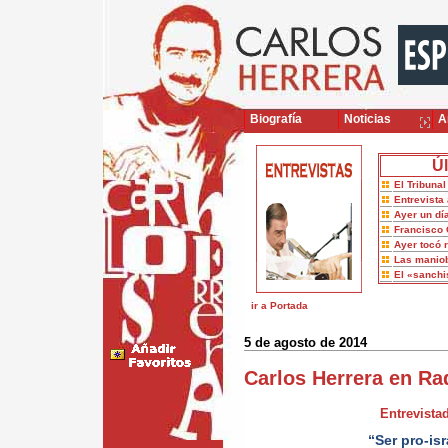
Biografía
Noticias
Ar
Úl
El Tribuna
Entrevista 
Ayer un dí
Francisco 
Ayer tocó 
Las maniob
El «sanch
ir a Portada
5 de agosto de 2014
Carlos Herrera en Ra
Entrevistad
“Ser pro-isr