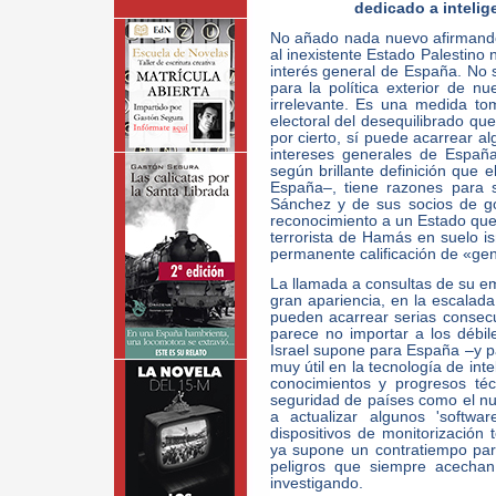
dedicado a intelig
No añado nada nuevo afirmando
al inexistente Estado Palestino
interés general de España. No
para la política exterior de n
irrelevante. Es una medida to
electoral del desequilibrado qu
por cierto, sí puede acarrear a
intereses generales de España.
según brillante definición que
España–, tiene razones para s
Sánchez y de sus socios de go
reconocimiento a un Estado que
terrorista de Hamás en suelo i
permanente calificación de «gen
La llamada a consultas de su 
gran apariencia, en la escalad
pueden acarrear serias consecu
parece no importar a los débi
Israel supone para España –y p
muy útil en la tecnología de int
conocimientos y progresos té
seguridad de países como el n
a actualizar algunos 'softw
dispositivos de monitorización 
ya supone un contratiempo par
peligros que siempre acechan
investigando.