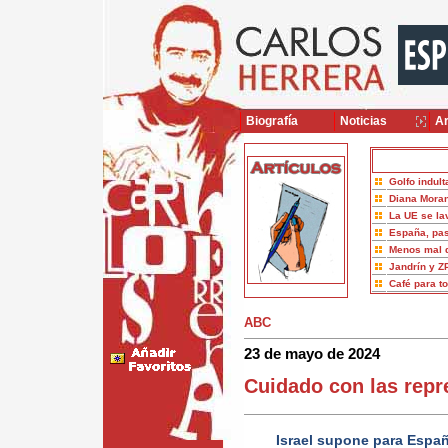
Biografía
Noticias
Ar
Golfo indult
Diana Moran
La UE se la
España, pas
Menos mal 
Jandrín y Z
Café para t
ABC
23 de mayo de 2024
Cuidado con las repr
Israel supone para Españ