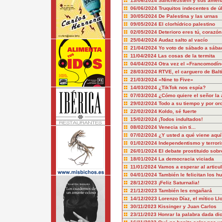
13/06/2024
Sanchezstein y sus amen
06/06/2024
Truquitos indecentes de ú
30/05/2024
De Palestina y las urnas
09/05/2024
El clorhídrico palestino
02/05/2024
Deterioro eres tú, corazón
25/04/2024
Audaz salto al vacío
21/04/2024
Yo voto de sábado a sába
11/04/2024
Las cosas de la termita
04/04/2024
Otra vez el «Francomodín
28/03/2024
RTVE, el carguero de Balt
21/03/2024
«Nine to Five»
14/03/2024
¿TikTok nos espía?
07/03/2024
¿Cómo quiere el señor la 
29/02/2024
Todo a su tiempo y por or
22/02/2024
Koldo, sé fuerte
15/02/2024
¡Todos indultados!
08/02/2024
Venecia sin ti...
07/02/2024
¿Y usted a qué viene aquí
01/02/2024
Independentismo y terror
26/01/2024
El debate prostituido sobr
18/01/2024
La democracia viciada
11/01/2024
Vamos a esperar al articu
04/01/2024
También le felicitan los hu
28/12/2023
¡Feliz Saturnalia!
21/12/2023
También les engañará
14/12/2023
Lorenzo Díaz, el mítico Ll
30/11/2023
Kissinger y Juan Carlos
23/11/2023
Honrar la palabra dada dic