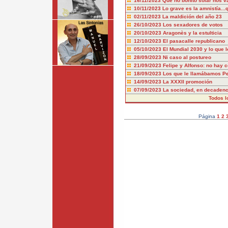
16/11/2023
Qué no bonito solar nos v
10/11/2023
Lo grave es la amnistía..
02/11/2023
La maldición del año 23
26/10/2023
Los sexadores de votos
20/10/2023
Aragonès y la estulticia
12/10/2023
El pasacalle republicano
05/10/2023
El Mundial 2030 y lo que l
28/09/2023
Ni caso al postureo
21/09/2023
Felipe y Alfonso: no hay 
18/09/2023
Los que le llamábamos P
14/09/2023
La XXXII promoción
07/09/2023
La sociedad, en decadenci
Todos l
Página
1
2