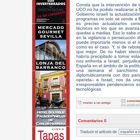
Consta que la intervención de t
UCO no ha podido realizarse a 
Gobierno israelí la actualizació
programas no solo se vende a E
es preciso actualizarlos co
técnicos en los que se avanza a
quedas a medias. Eso lo sabe cu
en la vigilancia o persecución 
puede importarle menos si el i
como es el caso. Y, si de rebote
que mejor. De no haber elecci
habría precipitado a tomar est
nos enfrenta a Israel, perjudic
España en el ámbito de la polít
una semana el sanchismo 
diplomáticamente con dos paí
opereta– e Israel, nos da u
irresponsables pendencieros es
tecnológicas.
comenta
enviar a un amigo
[Se publicar
Comentarios 0
Traducir el artículo de