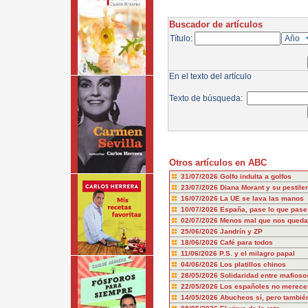
Buscador de artículos
Título:
En el texto del artículo
Texto de búsqueda:
Otros artículos en ABC
31/07/2026
Golfo indulta a golfos
23/07/2026
Diana Morant y su pestile
16/07/2026
La UE se lava las manos
10/07/2026
España, pase lo que pase
02/07/2026
Menos mal que nos queda
25/06/2026
Jandrín y ZP
18/06/2026
Café para todos
11/06/2026
P.S. y el milagro papal
04/06/2026
Los platillos chinos
28/05/2026
Solidaridad entre mafioso
22/05/2026
Los españoles no merecem
14/05/2026
Abucheos sí, pero también