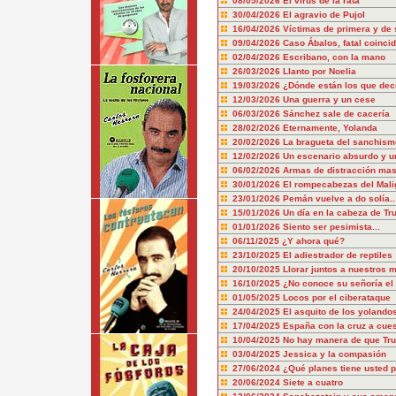
08/05/2026
El virus de la rata
30/04/2026
El agravio de Pujol
16/04/2026
Víctimas de primera y de
09/04/2026
Caso Ábalos, fatal coinci
02/04/2026
Escribano, con la mano
26/03/2026
Llanto por Noelia
19/03/2026
¿Dónde están los que dec
12/03/2026
Una guerra y un cese
06/03/2026
Sánchez sale de cacería
28/02/2026
Eternamente, Yolanda
20/02/2026
La bragueta del sanchism
12/02/2026
Un escenario absurdo y u
06/02/2026
Armas de distracción mas
30/01/2026
El rompecabezas del Mali
23/01/2026
Pemán vuelve a do solía..
15/01/2026
Un día en la cabeza de T
01/01/2026
Siento ser pesimista...
06/11/2025
¿Y ahora qué?
23/10/2025
El adiestrador de reptiles
20/10/2025
Llorar juntos a nuestros 
16/10/2025
¿No conoce su señoría el 
01/05/2025
Locos por el ciberataque
24/04/2025
El asquito de los yolando
17/04/2025
España con la cruz a cue
10/04/2025
No hay manera de que Tru
03/04/2025
Jessica y la compasión
27/06/2024
¿Qué planes tiene usted p
20/06/2024
Siete a cuatro