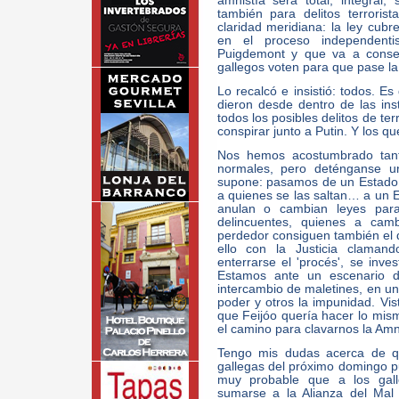
amnistía será total, integral,
también para delitos terroris
claridad meridiana: la ley cubr
en el proceso independenti
Puigdemont y que va a conseg
gallegos voten para que pase la
Lo recalcó e insistió: todos. E
dieron desde dentro de las ins
todos los posibles delitos de te
conspirar junto a Putin. Y los qu
Nos hemos acostumbrado tan
normales, pero deténganse 
supone: pasamos de un Estado d
a quienes se las saltan… a un E
anulan o cambian leyes para
delincuentes, quienes a camb
perdedor consiguen también el de
ello con la Justicia claman
enterrarse el 'procés', se inve
Estamos ante un escenario d
intercambio de maletines, en un
poder y otros la impunidad. Vist
que Feijóo quería hacer lo mis
el camino para clavarnos la Amni
Tengo mis dudas acerca de qu
gallegas del próximo domingo p
muy probable que a los gall
sumarse a la Alianza del Mal