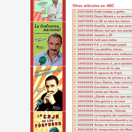
Otros artículos en ABC
31/07/2026
Golfo indulta a golfos
23/07/2026
Diana Morant y su pestile
16/07/2026
La UE se lava las manos
10/07/2026
España, pase lo que pase
02/07/2026
Menos mal que nos queda
25/06/2026
Jandrín y ZP
18/06/2026
Café para todos
11/06/2026
P.S. y el milagro papal
04/06/2026
Los platillos chinos
28/05/2026
Solidaridad entre mafioso
22/05/2026
Los españoles no merecem
14/05/2026
Abucheos sí, pero también
08/05/2026
El virus de la rata
30/04/2026
El agravio de Pujol
16/04/2026
Víctimas de primera y de
09/04/2026
Caso Ábalos, fatal coinci
02/04/2026
Escribano, con la mano
26/03/2026
Llanto por Noelia
19/03/2026
¿Dónde están los que dec
12/03/2026
Una guerra y un cese
06/03/2026
Sánchez sale de cacería
28/02/2026
Eternamente, Yolanda
20/02/2026
La bragueta del sanchism
12/02/2026
Un escenario absurdo y u
06/02/2026
Armas de distracción mas
30/01/2026
El rompecabezas del Mali