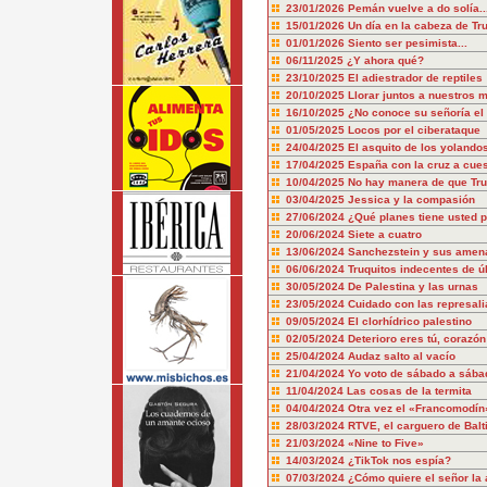
23/01/2026
Pemán vuelve a do solía..
15/01/2026
Un día en la cabeza de T
01/01/2026
Siento ser pesimista...
06/11/2025
¿Y ahora qué?
23/10/2025
El adiestrador de reptiles
20/10/2025
Llorar juntos a nuestros 
16/10/2025
¿No conoce su señoría el 
01/05/2025
Locos por el ciberataque
24/04/2025
El asquito de los yolando
17/04/2025
España con la cruz a cue
10/04/2025
No hay manera de que Tru
03/04/2025
Jessica y la compasión
27/06/2024
¿Qué planes tiene usted p
20/06/2024
Siete a cuatro
13/06/2024
Sanchezstein y sus amen
06/06/2024
Truquitos indecentes de ú
30/05/2024
De Palestina y las urnas
23/05/2024
Cuidado con las represali
09/05/2024
El clorhídrico palestino
02/05/2024
Deterioro eres tú, corazón
25/04/2024
Audaz salto al vacío
21/04/2024
Yo voto de sábado a sába
11/04/2024
Las cosas de la termita
04/04/2024
Otra vez el «Francomodín
28/03/2024
RTVE, el carguero de Balt
21/03/2024
«Nine to Five»
14/03/2024
¿TikTok nos espía?
07/03/2024
¿Cómo quiere el señor la 