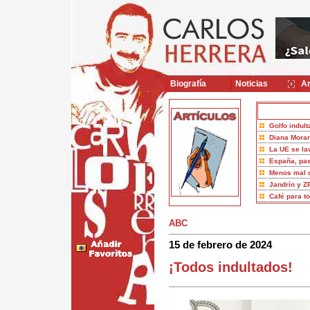
Biografía
Noticias
Ar
Golfo indult
Diana Moran
La UE se la
España, pas
Menos mal 
Jandrín y Z
Café para t
ABC
15 de febrero de 2024
¡Todos indultados!