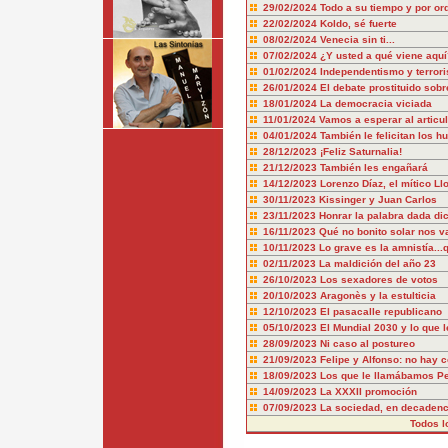
29/02/2024
Todo a su tiempo y por or
22/02/2024
Koldo, sé fuerte
08/02/2024
Venecia sin ti...
07/02/2024
¿Y usted a qué viene aquí
01/02/2024
Independentismo y terror
26/01/2024
El debate prostituido sobr
18/01/2024
La democracia viciada
11/01/2024
Vamos a esperar al articu
04/01/2024
También le felicitan los hu
28/12/2023
¡Feliz Saturnalia!
21/12/2023
También les engañará
14/12/2023
Lorenzo Díaz, el mítico Ll
30/11/2023
Kissinger y Juan Carlos
23/11/2023
Honrar la palabra dada dic
16/11/2023
Qué no bonito solar nos v
10/11/2023
Lo grave es la amnistía..
02/11/2023
La maldición del año 23
26/10/2023
Los sexadores de votos
20/10/2023
Aragonès y la estulticia
12/10/2023
El pasacalle republicano
05/10/2023
El Mundial 2030 y lo que l
28/09/2023
Ni caso al postureo
21/09/2023
Felipe y Alfonso: no hay 
18/09/2023
Los que le llamábamos P
14/09/2023
La XXXII promoción
07/09/2023
La sociedad, en decadenci
Todos l