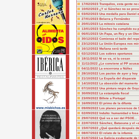
17/02/2023
Tranquilos, esta gente no
10/02/2023
¿Y si Sánchez no se pres
03/02/2023
Una medalla para Daniel e
27/01/2023
Belarra y Fernández
20/01/2023
La mitosis catalana
13/01/2023
Sánchez ha cumplido su pa
06/01/2023
Un Papa, un Rey y un Obr
30/12/2022
Comienza el baile del repa
23/12/2022
La Unión Europea nos mir
16/12/2022
Mañana será tarde
02/12/2022
Los sobres oportunos
18/11/2022
Ni se va, ni la cesan
11/11/2022
¿Le conviene al PP acusa
04/11/2022
La encerrona a Núñez
28/10/2022
Los pactos de ayer y hoy
21/10/2022
La España del disparate
14/10/2022
La obsesión del mamerto
07/10/2022
Una pintura negra de Goy
30/09/2022
La estampida fiscal
23/09/2022
Billete a Portugal
16/09/2022
El primo de la difunta
09/09/2022
Los planes perversos de
02/09/2022
Indulto: humanidad o fosa
29/07/2022
Qué va a ser del PSOE...
22/07/2022
Sánchez, Batasuna y el «
15/07/2022
¿Qué quedará después d
08/07/2022
El relato de la infamia
01/07/2022
La Galicia exuberante de