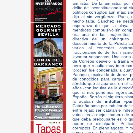
amnistía. De la amnistía, por
delito de inconstitucionalidad s
políticos corruptos aún más: si
dijo el sin vergüenza. Pues,
hecho falta, Sánchez se desdic
esperanza de que la playa 
mentiroso compulsivo sin comp
era una de las 'majorettes' 
directiva de un chiringuito
descubrimiento de la Policía ca
varios al conceder contr
fraccionamiento de los mismo
levantar sospechas. Una carta 
de Correos desveló la trama -q
pero que resulta muy interesa
'procés' fue condenada a cuat
Pacheco, exalcalde de Jerez, p
de conocidos para cargos mun
sórdido que sí aparece en el c
años -con inquina de la direcció
que si nos ponemos rigorista
España. Borràs ni siquiera pis
la acaban de
indultar
«
pa
Cataluña pasa por indultar delit
entre rejas: ser catalán e inde
votos- es la mejor manera de p
que deba preocuparte es lo qu
poder de exculparte. Polític
corruptos. En pleno agosto. Y m
como lanzar la traca final, 