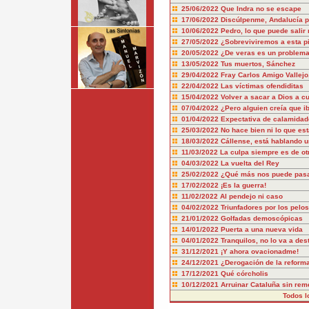
25/06/2022
Que Indra no se escape
17/06/2022
Discúlpenme, Andalucía po
10/06/2022
Pedro, lo que puede salir 
27/05/2022
¿Sobreviviremos a esta pi
20/05/2022
¿De veras es un problema
13/05/2022
Tus muertos, Sánchez
29/04/2022
Fray Carlos Amigo Vallej
22/04/2022
Las víctimas ofendiditas
15/04/2022
Volver a sacar a Dios a c
07/04/2022
¿Pero alguien creía que i
01/04/2022
Expectativa de calamidad
25/03/2022
No hace bien ni lo que es
18/03/2022
Cállense, está hablando 
11/03/2022
La culpa siempre es de ot
04/03/2022
La vuelta del Rey
25/02/2022
¿Qué más nos puede pas
17/02/2022
¡Es la guerra!
11/02/2022
Al pendejo ni caso
04/02/2022
Triunfadores por los pelos
21/01/2022
Golfadas demoscópicas
14/01/2022
Puerta a una nueva vida
04/01/2022
Tranquilos, no lo va a dest
31/12/2021
¡Y ahora ovacionadme!
24/12/2021
¿Derogación de la reform
17/12/2021
Qué córcholis
10/12/2021
Arruinar Cataluña sin rem
Todos l