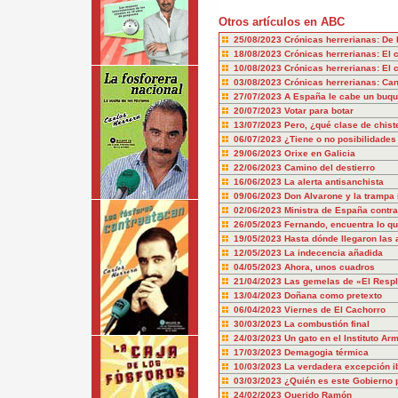
Otros artículos en ABC
25/08/2023
Crónicas herrerianas: De 
18/08/2023
Crónicas herrerianas: El 
10/08/2023
Crónicas herrerianas: El c
03/08/2023
Crónicas herrerianas: Can
27/07/2023
A España le cabe un buq
20/07/2023
Votar para botar
13/07/2023
Pero, ¿qué clase de chist
06/07/2023
¿Tiene o no posibilidade
29/06/2023
Orixe en Galicia
22/06/2023
Camino del destierro
16/06/2023
La alerta antisanchista
09/06/2023
Don Alvarone y la trampa 
02/06/2023
Ministra de España contra
26/05/2023
Fernando, encuentra lo q
19/05/2023
Hasta dónde llegaron las 
12/05/2023
La indecencia añadida
04/05/2023
Ahora, unos cuadros
21/04/2023
Las gemelas de «El Resp
13/04/2023
Doñana como pretexto
06/04/2023
Viernes de El Cachorro
30/03/2023
La combustión final
24/03/2023
Un gato en el Instituto Ar
17/03/2023
Demagogia térmica
10/03/2023
La verdadera excepción i
03/03/2023
¿Quién es este Gobierno 
24/02/2023
Querido Ramón