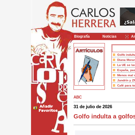
Biografía
Noticias
Ar
Golfo indult
Diana Moran
La UE se la
España, pas
Menos mal 
Jandrín y Z
Café para t
ABC
31 de julio de 2026
Golfo indulta a golfo