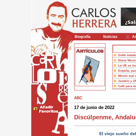
Biografía
Noticias
Ar
Golfo indult
Diana Moran
La UE se la
España, pas
Menos mal 
Jandrín y Z
Café para t
ABC
17 de junio de 2022
Discúlpenme, Andaluc
El viejo sueño de