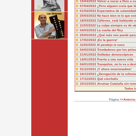
15/04/2022
Volver a sacar a Dios a c
07/04/2022
¿Pero alguien creía que i
01/04/2022
Expectativa de calamidad
25/03/2022
No hace bien ni lo que es
18/03/2022
Cállense, está hablando 
11/03/2022
La culpa siempre es de ot
04/03/2022
La vuelta del Rey
25/02/2022
¿Qué más nos puede pas
17/02/2022
¡Es la guerra!
11/02/2022
Al pendejo ni caso
04/02/2022
Triunfadores por los pelos
21/01/2022
Golfadas demoscópicas
14/01/2022
Puerta a una nueva vida
04/01/2022
Tranquilos, no lo va a dest
31/12/2021
¡Y ahora ovacionadme!
24/12/2021
¿Derogación de la reform
17/12/2021
Qué córcholis
10/12/2021
Arruinar Cataluña sin rem
Todos l
Página
<<Anterior.