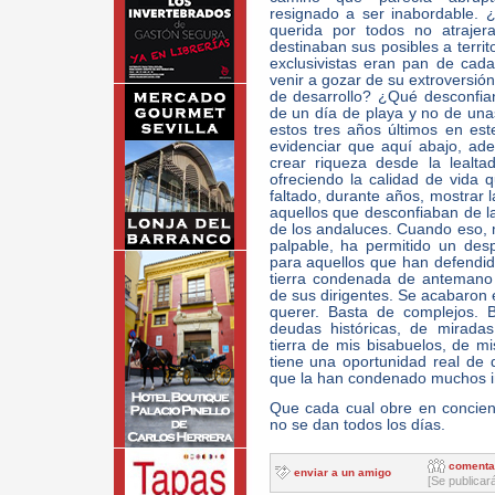
resignado a ser inabordable.
querida por todos no atrajer
destinaban sus posibles a territ
exclusivistas eran pan de cad
venir a gozar de su extroversión
de desarrollo? ¿Qué desconfian
de un día de playa y no de una
estos tres años últimos en est
evidenciar que aquí abajo, ad
crear riqueza desde la lealta
ofreciendo la calidad de vida q
faltado, durante años, mostrar 
aquellos que desconfiaban de la 
de los andaluces. Cuando eso, 
palpable, ha permitido un des
para aquellos que han defendido
tierra condenada de antemano 
de sus dirigentes. Se acabaron
querer. Basta de complejos. 
deudas históricas, de mirada
tierra de mis bisabuelos, de mi
tiene una oportunidad real de 
que la han condenado muchos 
Que cada cual obre en concien
no se dan todos los días.
comenta
enviar a un amigo
[Se publicar