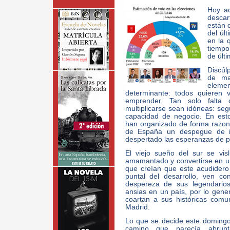
Hoy a
descar
están d
del úl
en la 
tiempo
de últi
Discúl
de ma
eleme
determinante: todos quieren 
emprender. Tan solo falta 
multiplicarse sean idóneas: segu
capacidad de negocio. En esto
han organizado de forma razon
de España un despegue de i
despertado las esperanzas de p
El viejo sueño del sur se vis
amamantado y convertirse en un
que creían que este acudidero 
puntal del desarrollo, ven c
despereza de sus legendarios
ansias en un país, por lo gener
coartan a sus históricas com
Madrid.
Lo que se decide este domingo
camino que parecía abrupt