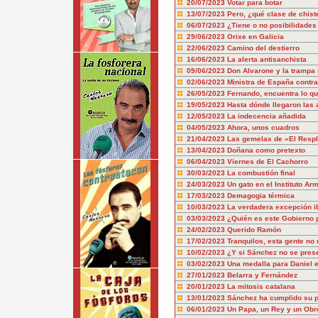
20/07/2023
Votar para botar
13/07/2023
Pero, ¿qué clase de chist
06/07/2023
¿Tiene o no posibilidade
29/06/2023
Orixe en Galicia
22/06/2023
Camino del destierro
16/06/2023
La alerta antisanchista
09/06/2023
Don Alvarone y la trampa 
02/06/2023
Ministra de España contra
26/05/2023
Fernando, encuentra lo q
19/05/2023
Hasta dónde llegaron las 
12/05/2023
La indecencia añadida
04/05/2023
Ahora, unos cuadros
21/04/2023
Las gemelas de «El Resp
13/04/2023
Doñana como pretexto
06/04/2023
Viernes de El Cachorro
30/03/2023
La combustión final
24/03/2023
Un gato en el Instituto Ar
17/03/2023
Demagogia térmica
10/03/2023
La verdadera excepción i
03/03/2023
¿Quién es este Gobierno 
24/02/2023
Querido Ramón
17/02/2023
Tranquilos, esta gente no
10/02/2023
¿Y si Sánchez no se pres
03/02/2023
Una medalla para Daniel e
27/01/2023
Belarra y Fernández
20/01/2023
La mitosis catalana
13/01/2023
Sánchez ha cumplido su pa
06/01/2023
Un Papa, un Rey y un Obr