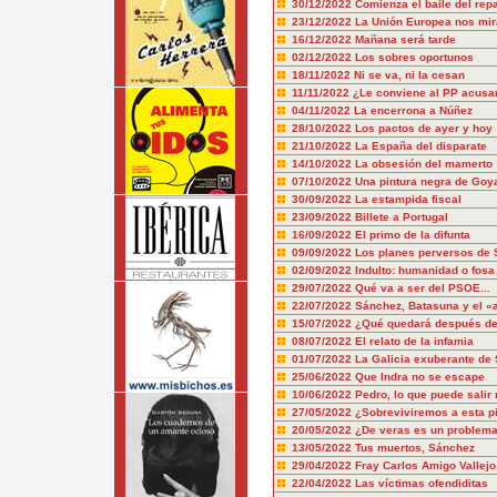
30/12/2022
Comienza el baile del repa
23/12/2022
La Unión Europea nos mir
16/12/2022
Mañana será tarde
02/12/2022
Los sobres oportunos
18/11/2022
Ni se va, ni la cesan
11/11/2022
¿Le conviene al PP acusa
04/11/2022
La encerrona a Núñez
28/10/2022
Los pactos de ayer y hoy
21/10/2022
La España del disparate
14/10/2022
La obsesión del mamerto
07/10/2022
Una pintura negra de Goy
30/09/2022
La estampida fiscal
23/09/2022
Billete a Portugal
16/09/2022
El primo de la difunta
09/09/2022
Los planes perversos de
02/09/2022
Indulto: humanidad o fosa
29/07/2022
Qué va a ser del PSOE...
22/07/2022
Sánchez, Batasuna y el «
15/07/2022
¿Qué quedará después d
08/07/2022
El relato de la infamia
01/07/2022
La Galicia exuberante de
25/06/2022
Que Indra no se escape
10/06/2022
Pedro, lo que puede salir 
27/05/2022
¿Sobreviviremos a esta pi
20/05/2022
¿De veras es un problema
13/05/2022
Tus muertos, Sánchez
29/04/2022
Fray Carlos Amigo Vallej
22/04/2022
Las víctimas ofendiditas