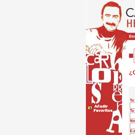
Bio
¿Q
Tu
Tu 
No
E-m