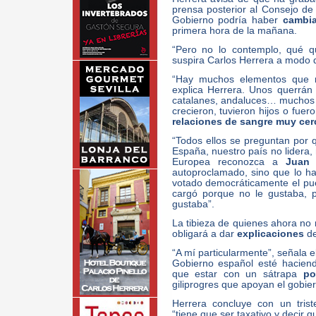
prensa posterior al Consejo de 
Gobierno podría haber
cambia
primera hora de la mañana.
“Pero no lo contemplo, qué q
suspira Carlos Herrera a modo 
“Hay muchos elementos que no
explica Herrera. Unos querrán 
catalanes, andaluces… muchos fu
crecieron, tuvieron hijos o fue
relaciones de sangre muy ce
“Todos ellos se preguntan por 
España, nuestro país no lidera,
Europea reconozca a
Juan
autoproclamado, sino que lo h
votado democráticamente el pu
cargó porque no le gustaba, p
gustaba”.
La tibieza de quienes ahora no
obligará a dar
explicaciones
de
“A mí particularmente”, señala e
Gobierno español esté hacien
que estar con un sátrapa
po
giliprogres que apoyan el gobi
Herrera concluye con un triste
“tiene que ser taxativo y decir 