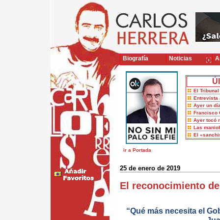
Biografía
Noticias
Ar
Úl
El Tribuna
Entrevista 
Ayer un dí
Francisco 
Ayer tocó 
Las maniob
El «sanch
ir a Portada
25 de enero de 2019
El reconocimiento d
“Qué más necesita el Go