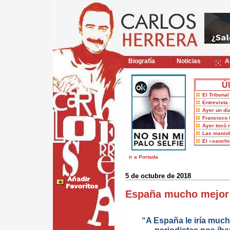
Biografía
Noticias
Ar
Úl
El Tribuna
Entrevista 
Ayer un dí
Francisco 
Ayer tocó 
Las maniob
El «sanch
ir a Portada
5 de octubre de 2018
España mucho mejor 
“A España le iría much