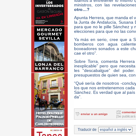
íbamos a entretener lo mismo 
ministros, con las revelacion
otro…?
Apunta Herrera, que manda el ví
la Junta de Andalucía, Susana D
para que no le pille Sánchez y
elecciones para que no las conv
Ya más en serio, cree que a S
bomberos con agua calient
boxeadores sonados a este ch
cae el otro”.
Sobre Torra, comenta Herrera
inexplicable” pero que necesit
les “descabalgue” del poder
presupuestos de quien sea, con l
“Qué sería de nosotros -concluy
los que nos entretenemos cada d
Sánchez. Es verdad que al país
da”.
comentar
enviar a un amigo
[Se publicará
Traducir de