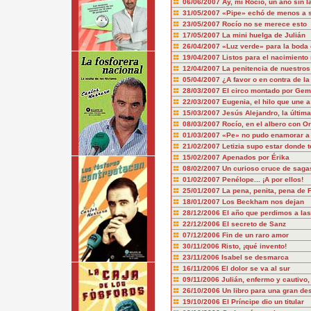
06/06/2007
Ay, mi Rocío, un año sin 
31/05/2007
«Pipe» echó de menos a su
23/05/2007
Rocío no se merece esto
17/05/2007
La mini huelga de Julián
26/04/2007
«Luz verde» para la boda 
19/04/2007
Listos para el nacimiento 
12/04/2007
La penitencia de nuestro
05/04/2007
¿A favor o en contra de 
28/03/2007
El circo montado por Gema
22/03/2007
Eugenia, el hilo que une a
15/03/2007
Jesús Alejandro, la última
08/03/2007
Rocío, en el albero con O
01/03/2007
«Pe» no pudo enamorar a
21/02/2007
Letizia supo estar donde t
15/02/2007
Apenados por Érika
08/02/2007
Un curioso cruce de saga
01/02/2007
Penélope... ¡A por ellos!
25/01/2007
La pena, penita, pena de 
18/01/2007
Los Beckham nos dejan
28/12/2006
El año que perdimos a la
22/12/2006
El secreto de Sanz
07/12/2006
Fin de un raro amor
30/11/2006
Risto, ¡qué invento!
23/11/2006
Isabel se desmarca
16/11/2006
El dolor se va al sur
09/11/2006
Julián, enfermo y cautivo
26/10/2006
Un libro para una gran d
19/10/2006
El Príncipe dio un titular