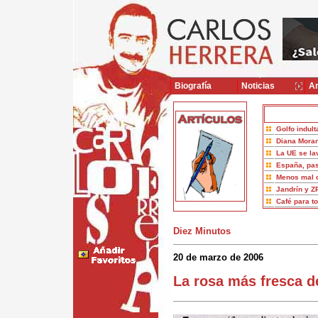
Biografía
Noticias
Ar
Golfo indult
Diana Moran
La UE se la
España, pas
Menos mal 
Jandrín y Z
Café para t
Diez Minutos
20 de marzo de 2006
La rosa más fresca d