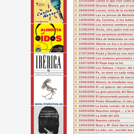
12/10/2006
Carlos sí que vive como q
05/10/2006
Gracias Blanca, por el ca
28/09/2006
Leonor, reina de la verda
21/09/2006
Las ex presas de Marbell
14/09/2006
¡Ay, Carmina, si los hubies
07/09/2006
Los mismos nombres para
31/08/2006
Gema, mira quién está e
24/08/2006
Los perpetuos problemas 
17/08/2006
Kiko de Hohenlohe se reú
10/08/2006
Alberto se tira a la piscin
03/08/2006
La decadencia del imperio
27/07/2006
Paula y David ya son mar
20/07/2006
Los avatares personales d
13/07/2006
El Papa trajo la luz
06/07/2006
Los Saboya, «reyes» del 
29/06/2006
Pe, un amor en cada roda
22/06/2006
La vida empieza de nuevo..
15/06/2006
Alonso, un triunfador muy 
08/06/2006
El «sí quiero» del cántabr
01/06/2006
La gran pasarela del Mund
25/05/2006
El desacertado posado re
18/05/2006
Pedro Almodóvar, el otro 
11/05/2006
La lucha «verde» de la b
04/05/2006
Nuestros amigos ... y la J
27/04/2006
La boda del año
20/04/2006
Nuestro calvario
13/04/2006
Bono y Mª José dan la c
06/04/2006
Lo más «in», escribir tus