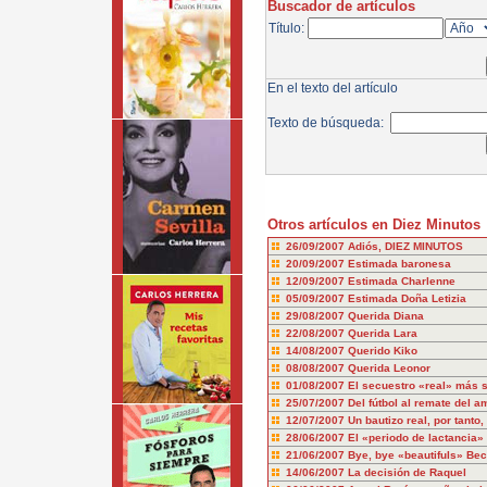
Buscador de artículos
Título:
En el texto del artículo
Texto de búsqueda:
Otros artículos en Diez Minutos
26/09/2007
Adiós, DIEZ MINUTOS
20/09/2007
Estimada baronesa
12/09/2007
Estimada Charlenne
05/09/2007
Estimada Doña Letizia
29/08/2007
Querida Diana
22/08/2007
Querida Lara
14/08/2007
Querido Kiko
08/08/2007
Querida Leonor
01/08/2007
El secuestro «real» más 
25/07/2007
Del fútbol al remate del a
12/07/2007
Un bautizo real, por tanto,
28/06/2007
El «periodo de lactancia» 
21/06/2007
Bye, bye «beautifuls» Be
14/06/2007
La decisión de Raquel