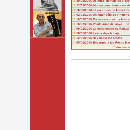
30/03/2006
De altas, denuncias y sec
23/03/2006
Alonso pone freno a su vi
16/03/2006
El vía crucis de Isabel Pa
02/03/2006
Un amor público y notorio
16/02/2006
Rocío está viva ...y bien v
16/02/2006
Veinte años de Goya... no
09/02/2006
La enfermedad de Raquel
26/01/2006
Letizia deja la baja
12/01/2006
Rey hasta los restos
05/01/2006
Encargos a los Reyes Ma
Todos los ar