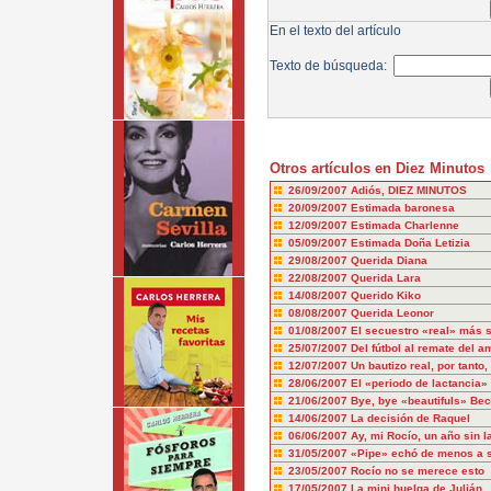
En el texto del artículo
Texto de búsqueda:
Otros artículos en Diez Minutos
26/09/2007
Adiós, DIEZ MINUTOS
20/09/2007
Estimada baronesa
12/09/2007
Estimada Charlenne
05/09/2007
Estimada Doña Letizia
29/08/2007
Querida Diana
22/08/2007
Querida Lara
14/08/2007
Querido Kiko
08/08/2007
Querida Leonor
01/08/2007
El secuestro «real» más 
25/07/2007
Del fútbol al remate del a
12/07/2007
Un bautizo real, por tanto,
28/06/2007
El «periodo de lactancia» 
21/06/2007
Bye, bye «beautifuls» Be
14/06/2007
La decisión de Raquel
06/06/2007
Ay, mi Rocío, un año sin 
31/05/2007
«Pipe» echó de menos a su
23/05/2007
Rocío no se merece esto
17/05/2007
La mini huelga de Julián