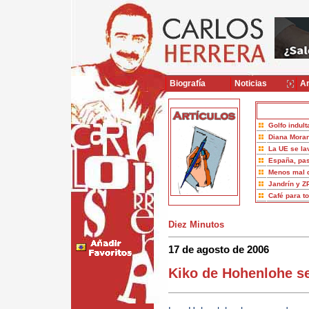
Biografía
Noticias
Ar
Golfo indult
Diana Moran
La UE se la
España, pas
Menos mal 
Jandrín y Z
Café para t
Diez Minutos
17 de agosto de 2006
Kiko de Hohenlohe se