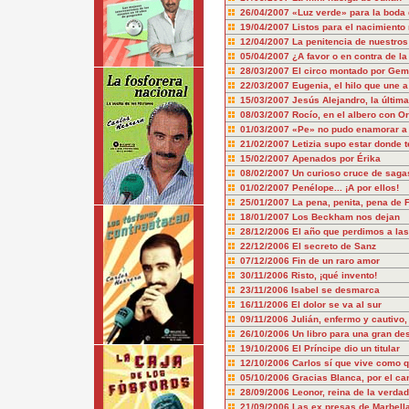
26/04/2007
«Luz verde» para la boda 
19/04/2007
Listos para el nacimiento 
12/04/2007
La penitencia de nuestro
05/04/2007
¿A favor o en contra de 
28/03/2007
El circo montado por Gema
22/03/2007
Eugenia, el hilo que une a
15/03/2007
Jesús Alejandro, la última
08/03/2007
Rocío, en el albero con O
01/03/2007
«Pe» no pudo enamorar a
21/02/2007
Letizia supo estar donde t
15/02/2007
Apenados por Érika
08/02/2007
Un curioso cruce de saga
01/02/2007
Penélope... ¡A por ellos!
25/01/2007
La pena, penita, pena de 
18/01/2007
Los Beckham nos dejan
28/12/2006
El año que perdimos a la
22/12/2006
El secreto de Sanz
07/12/2006
Fin de un raro amor
30/11/2006
Risto, ¡qué invento!
23/11/2006
Isabel se desmarca
16/11/2006
El dolor se va al sur
09/11/2006
Julián, enfermo y cautivo
26/10/2006
Un libro para una gran d
19/10/2006
El Príncipe dio un titular
12/10/2006
Carlos sí que vive como q
05/10/2006
Gracias Blanca, por el ca
28/09/2006
Leonor, reina de la verda
21/09/2006
Las ex presas de Marbell