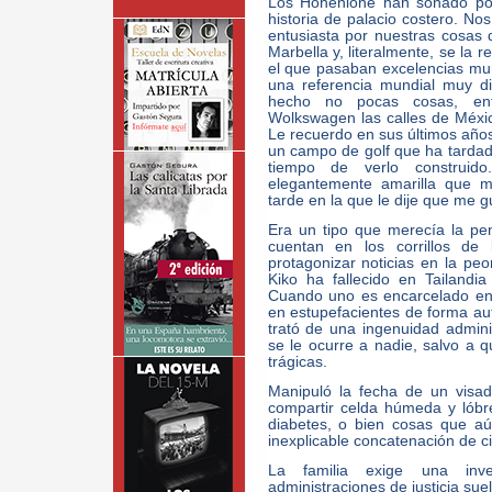
Los Hohenlohe han sonado po
historia de palacio costero. No
entusiasta por nuestras cosas d
Marbella y, literalmente, se la 
el que pasaban excelencias mun
una referencia mundial muy di
hecho no pocas cosas, ent
Wolkswagen las calles de México
Le recuerdo en sus últimos añ
un campo de golf que ha tardad
tiempo de verlo construid
elegantemente amarilla que me
tarde en la que le dije que me g
Era un tipo que merecía la pe
cuentan en los corrillos de 
protagonizar noticias en la peor
Kiko ha fallecido en Tailandi
Cuando uno es encarcelado en
en estupefacientes de forma au
trató de una ingenuidad admin
se le ocurre a nadie, salvo a 
trágicas.
Manipuló la fecha de un visad
compartir celda húmeda y lób
diabetes, o bien cosas que a
inexplicable concatenación de c
La familia exige una inve
administraciones de justicia sue