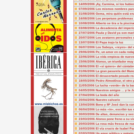
14/09/2006
¡Ay, Carmina, si los hubies
07/09/2006
Los mismos nombres para
31/08/2006
Gema, mira quién está e
24/08/2006
Los perpetuos problemas 
10/08/2006
Alberto se tira a la piscin
03/08/2006
La decadencia del imperio
27/07/2006
Paula y David ya son mar
20/07/2006
Los avatares personales d
13/07/2006
El Papa trajo la luz
06/07/2006
Los Saboya, «reyes» del 
29/06/2006
Pe, un amor en cada roda
22/06/2006
La vida empieza de nuevo..
15/06/2006
Alonso, un triunfador muy 
08/06/2006
El «sí quiero» del cántabr
01/06/2006
La gran pasarela del Mund
25/05/2006
El desacertado posado re
18/05/2006
Pedro Almodóvar, el otro 
11/05/2006
La lucha «verde» de la b
04/05/2006
Nuestros amigos ... y la J
27/04/2006
La boda del año
20/04/2006
Nuestro calvario
13/04/2006
Bono y Mª José dan la c
06/04/2006
Lo más «in», escribir tus
30/03/2006
De altas, denuncias y sec
23/03/2006
Alonso pone freno a su vi
20/03/2006
La rosa más fresca de nue
16/03/2006
El vía crucis de Isabel Pa
02/03/2006
Un amor público y notorio