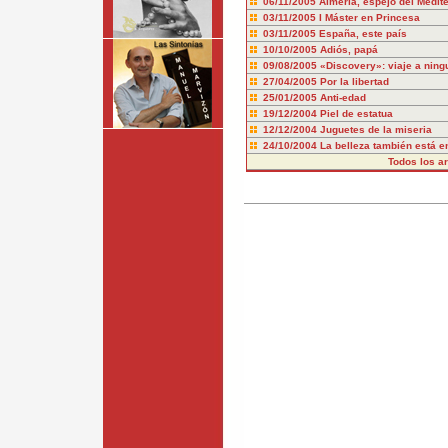
06/11/2005
Almería, espejo del Medit
03/11/2005
I Máster en Princesa
03/11/2005
España, este país
10/10/2005
Adiós, papá
09/08/2005
«Discovery»: viaje a ning
27/04/2005
Por la libertad
25/01/2005
Anti-edad
19/12/2004
Piel de estatua
12/12/2004
Juguetes de la miseria
24/10/2004
La belleza también está en
Todos los art