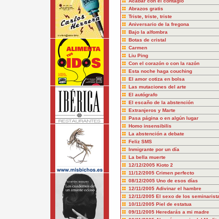
Acabar con el contagio
Abrazos gratis
Triste, triste, triste
Aniversario de la fregona
Bajo la alfombra
Botas de cristal
Carmen
Liu Ping
Con el corazón o con la razón
Esta noche haga couching
El amor cotiza en bolsa
Las mutaciones del arte
El autógrafo
El escaño de la abstención
Extranjeros y Marte
Pasa página o en algún lugar
Homo insensibilis
La abstención a debate
Feliz SMS
Inmigrante por un día
La bella muerte
12/12/2005
Kioto 2
11/12/2005
Crimen perfecto
08/12/2005
Uno de esos días
12/11/2005
Adivinar el hambre
12/11/2005
El sexo de los seminarist
10/11/2005
Piel de estatua
09/11/2005
Heredarás a mi madre