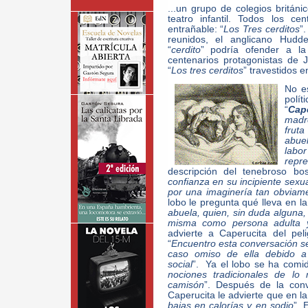
...un grupo de colegios británi
teatro infantil. Todos los c
entrañable: “
Los Tres cerditos
”
reunidos, el anglicano Hudde
“
cerdito
” podría ofender a l
centenarios protagonistas de J
“
Los tres cerditos
” travestidos e
No es
polí
“
Cap
madr
frut
abue
labo
repr
descripción del tenebroso bo
confianza en su incipiente sexu
por una imaginería tan obviam
lobo le pregunta qué lleva en la
abuela, quien, sin duda alguna,
misma como persona adulta
advierte a Caperucita del pel
“
Encuentro esta conversación se
caso omiso de ella debido a 
social
”. Ya el lobo se ha comido
nociones tradicionales de lo
camisón
”. Después de la conv
Caperucita le advierte que en la 
bajas en calorías y en sodio
”. 