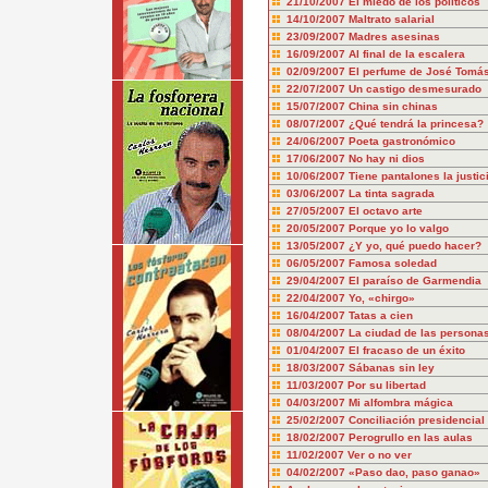
21/10/2007
El miedo de los políticos
14/10/2007
Maltrato salarial
23/09/2007
Madres asesinas
16/09/2007
Al final de la escalera
02/09/2007
El perfume de José Tomá
22/07/2007
Un castigo desmesurado
15/07/2007
China sin chinas
08/07/2007
¿Qué tendrá la princesa?
24/06/2007
Poeta gastronómico
17/06/2007
No hay ni dios
10/06/2007
Tiene pantalones la justic
03/06/2007
La tinta sagrada
27/05/2007
El octavo arte
20/05/2007
Porque yo lo valgo
13/05/2007
¿Y yo, qué puedo hacer?
06/05/2007
Famosa soledad
29/04/2007
El paraíso de Garmendia
22/04/2007
Yo, «chirgo»
16/04/2007
Tatas a cien
08/04/2007
La ciudad de las persona
01/04/2007
El fracaso de un éxito
18/03/2007
Sábanas sin ley
11/03/2007
Por su libertad
04/03/2007
Mi alfombra mágica
25/02/2007
Conciliación presidencial
18/02/2007
Perogrullo en las aulas
11/02/2007
Ver o no ver
04/02/2007
«Paso dao, paso ganao»