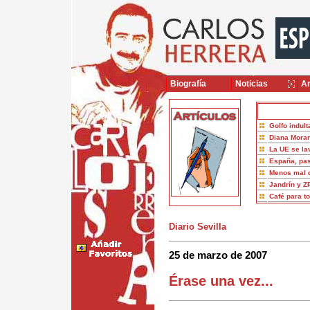
Biografía
Noticias
Ar
Golfo indult
Diana Moran
La UE se la
España, pas
Menos mal 
Jandrín y Z
Café para t
Diario Sevilla
25 de marzo de 2007
Érase una vez...