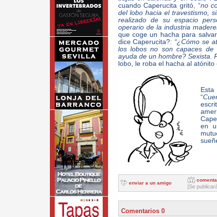
cuando Caperucita gritó, “
no c
del lobo hacia el travestismo, s
realizado de su espacio pers
operario de la industria madere
que coge un hacha para salvar
dice Caperucita?:
“¿Cómo se at
los lobos no son capaces de r
ayuda de un hombre? Sexista. 
lobo, le roba el hacha al atónit
Esta 
“
Cuen
escr
ame
Caper
en u
mutuo
sueñ
comenta
enviar a un amigo
[Se publicar
Comentarios 0