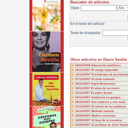
Buscador de artículos
Título:
En el texto del artículo
Texto de búsqueda:
Otros artículos en Diario Sevilla
06/01/2008
Educación telefónica
23/12/2007
El amigo imposible
14/12/2007
Presidentas de president
07/12/2007
El osito sudanés
30/11/2007
Ingrid Betancourt
18/11/2007
El alma de su rostro
11/11/2007
El pobre faraón
04/11/2007
Andalucía en guagua
28/10/2007
Dos mujeres y una mula
21/10/2007
El miedo de los políticos
14/10/2007
Maltrato salarial
23/09/2007
Madres asesinas
16/09/2007
Al final de la escalera
02/09/2007
El perfume de José Tomá