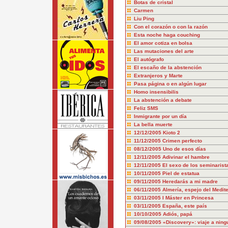
Botas de cristal
Carmen
Liu Ping
Con el corazón o con la razón
Esta noche haga couching
El amor cotiza en bolsa
Las mutaciones del arte
El autógrafo
El escaño de la abstención
Extranjeros y Marte
Pasa página o en algún lugar
Homo insensibilis
La abstención a debate
Feliz SMS
Inmigrante por un día
La bella muerte
12/12/2005
Kioto 2
11/12/2005
Crimen perfecto
08/12/2005
Uno de esos días
12/11/2005
Adivinar el hambre
12/11/2005
El sexo de los seminarist
10/11/2005
Piel de estatua
09/11/2005
Heredarás a mi madre
06/11/2005
Almería, espejo del Medit
03/11/2005
I Máster en Princesa
03/11/2005
España, este país
10/10/2005
Adiós, papá
09/08/2005
«Discovery»: viaje a ning