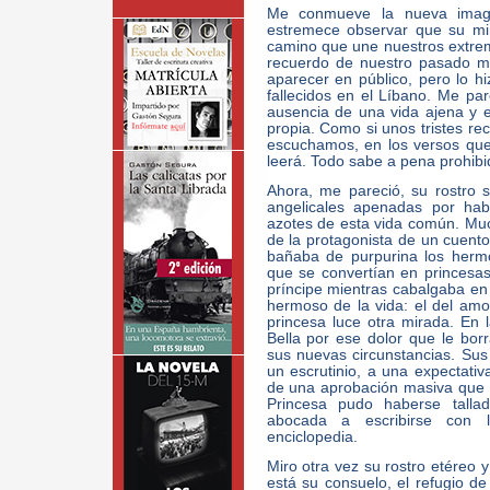
Me conmueve la nueva image
estremece observar que su mi
camino que une nuestros extremo
recuerdo de nuestro pasado m
aparecer en público, pero lo hi
fallecidos en el Líbano. Me pa
ausencia de una vida ajena y e
propia. Como si unos tristes r
escuchamos, en los versos que
leerá. Todo sabe a pena prohibi
Ahora, me pareció, su rostro 
angelicales apenadas por hab
azotes de esta vida común. Muc
de la protagonista de un cuent
bañaba de purpurina los hermo
que se convertían en princesas
príncipe mientras cabalgaba en 
hermoso de la vida: el del amor
princesa luce otra mirada. En l
Bella por ese dolor que le borr
sus nuevas circunstancias. Sus
un escrutinio, a una expectativa
de una aprobación masiva que p
Princesa pudo haberse talla
abocada a escribirse con
enciclopedia.
Miro otra vez su rostro etéreo 
está su consuelo, el refugio 