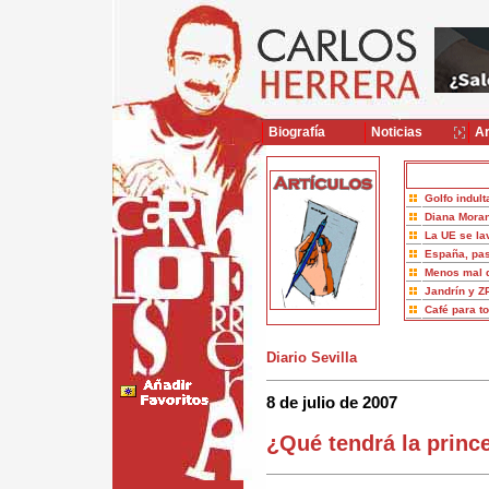
Biografía
Noticias
Ar
Golfo indult
Diana Moran
La UE se la
España, pas
Menos mal 
Jandrín y Z
Café para t
Diario Sevilla
8 de julio de 2007
¿Qué tendrá la princ