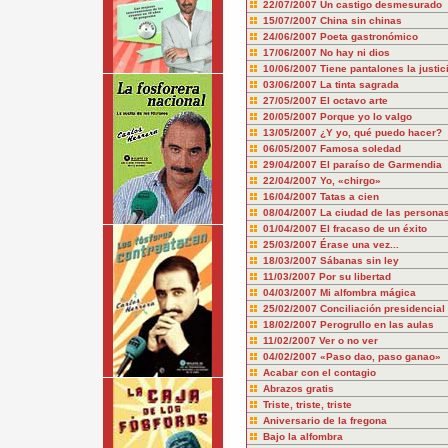
22/07/2007
Un castigo desmesurado
15/07/2007
China sin chinas
24/06/2007
Poeta gastronómico
17/06/2007
No hay ni dios
10/06/2007
Tiene pantalones la justic
03/06/2007
La tinta sagrada
27/05/2007
El octavo arte
20/05/2007
Porque yo lo valgo
13/05/2007
¿Y yo, qué puedo hacer?
06/05/2007
Famosa soledad
29/04/2007
El paraíso de Garmendia
22/04/2007
Yo, «chirgo»
16/04/2007
Tatas a cien
08/04/2007
La ciudad de las persona
01/04/2007
El fracaso de un éxito
25/03/2007
Érase una vez...
18/03/2007
Sábanas sin ley
11/03/2007
Por su libertad
04/03/2007
Mi alfombra mágica
25/02/2007
Conciliación presidencial
18/02/2007
Perogrullo en las aulas
11/02/2007
Ver o no ver
04/02/2007
«Paso dao, paso ganao»
Acabar con el contagio
Abrazos gratis
Triste, triste, triste
Aniversario de la fregona
Bajo la alfombra