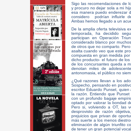
Sigo las recomendaciones de lo
y procuro no dejar sola a mi hij
esa manera puedo enderezar d
considero podrían influirle 
Ambas hemos llegado a un acu
De la amplia oferta televisiva e
temporada, ha decidido segu
participan en Operación Triu
considerado blanco por muchos
de otros que no comparto. Pero e
asalta cuando veo que este pr
compuesta en gran medida por 
dicho producto- el futuro de los
de los concursantes queda a me
denotan miles de adolescente
antonomasia, el público no siemp
¿Qué razones llevan a los ado
Sospecho, pensando en positivo,
escritor Eduardo Punset, quien
la razón. Entiendo que Punset
con un profundo bagaje empíric
optado por valorar la bondad d
Pero si, volviendo a OT, las
desprovisto de razón objetiva
prejuicios que privan de oport
más suerte a los menos diestros
eliminación de algún triunfito c
de tener un gran potencial vocal