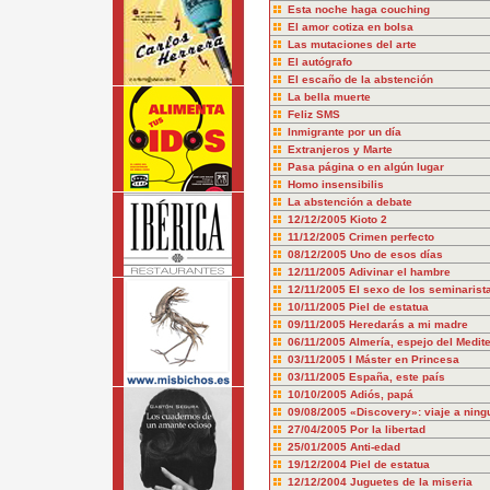
Esta noche haga couching
El amor cotiza en bolsa
Las mutaciones del arte
El autógrafo
El escaño de la abstención
La bella muerte
Feliz SMS
Inmigrante por un día
Extranjeros y Marte
Pasa página o en algún lugar
Homo insensibilis
La abstención a debate
12/12/2005
Kioto 2
11/12/2005
Crimen perfecto
08/12/2005
Uno de esos días
12/11/2005
Adivinar el hambre
12/11/2005
El sexo de los seminarist
10/11/2005
Piel de estatua
09/11/2005
Heredarás a mi madre
06/11/2005
Almería, espejo del Medit
03/11/2005
I Máster en Princesa
03/11/2005
España, este país
10/10/2005
Adiós, papá
09/08/2005
«Discovery»: viaje a ning
27/04/2005
Por la libertad
25/01/2005
Anti-edad
19/12/2004
Piel de estatua
12/12/2004
Juguetes de la miseria