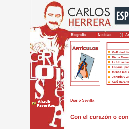
Biografía
Noticias
Ar
Golfo indult
Diana Moran
La UE se la
España, pas
Menos mal 
Jandrín y Z
Café para t
Diario Sevilla
Con el corazón o con