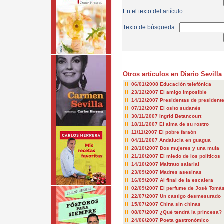
En el texto del artículo
Texto de búsqueda:
Otros artículos en Diario Sevilla
06/01/2008
Educación telefónica
23/12/2007
El amigo imposible
14/12/2007
Presidentas de president
07/12/2007
El osito sudanés
30/11/2007
Ingrid Betancourt
18/11/2007
El alma de su rostro
11/11/2007
El pobre faraón
04/11/2007
Andalucía en guagua
28/10/2007
Dos mujeres y una mula
21/10/2007
El miedo de los políticos
14/10/2007
Maltrato salarial
23/09/2007
Madres asesinas
16/09/2007
Al final de la escalera
02/09/2007
El perfume de José Tomá
22/07/2007
Un castigo desmesurado
15/07/2007
China sin chinas
08/07/2007
¿Qué tendrá la princesa?
24/06/2007
Poeta gastronómico