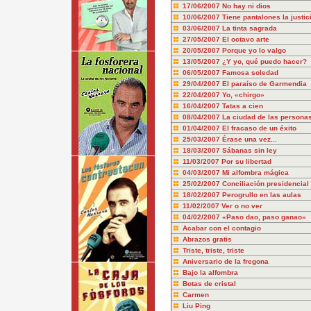
17/06/2007
No hay ni dios
10/06/2007
Tiene pantalones la justic
03/06/2007
La tinta sagrada
27/05/2007
El octavo arte
20/05/2007
Porque yo lo valgo
13/05/2007
¿Y yo, qué puedo hacer?
06/05/2007
Famosa soledad
29/04/2007
El paraíso de Garmendia
22/04/2007
Yo, «chirgo»
16/04/2007
Tatas a cien
08/04/2007
La ciudad de las persona
01/04/2007
El fracaso de un éxito
25/03/2007
Érase una vez...
18/03/2007
Sábanas sin ley
11/03/2007
Por su libertad
04/03/2007
Mi alfombra mágica
25/02/2007
Conciliación presidencial
18/02/2007
Perogrullo en las aulas
11/02/2007
Ver o no ver
04/02/2007
«Paso dao, paso ganao»
Acabar con el contagio
Abrazos gratis
Triste, triste, triste
Aniversario de la fregona
Bajo la alfombra
Botas de cristal
Carmen
Liu Ping