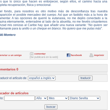
os que lo único que hacen es entorpecer, según ellos, el camino hacia una
leta recuperación, física y emocional.
el fondo, para nosotros es otro motivo más de desconfianza tras nuestra
aparición el posible mercadeo del cuerpo. Así que un fastidio más a la hora de
tamentar. A las opciones de querré la eutanasia, no me dejéis conectado a la
uina eternamente, enterradme al lado de la abuelita, no me llevéis crisantemos
anzad mis cenizas al Caribe hay que añadir una nueva variante: "
No quiero ser
diamante para tu anillo o un cheque en blanco. No quiero que me pulas más
".
iló Montero
comentar
enviar a un amigo
facebook
imprimir
[Se publicará en la web]
mentarios 0
aducir el artículo de
cador de artículos
ulo: