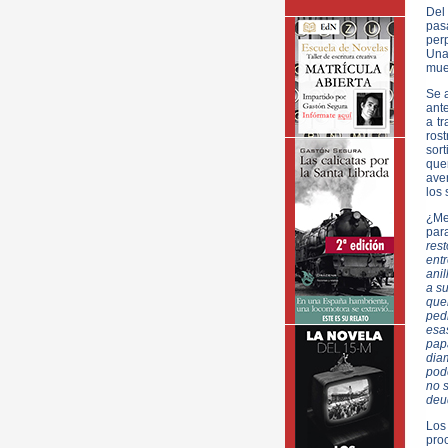
Del
pas
perp
Una
muer
Se a
ant
a tr
ros
sort
que
aver
los 
¿Me
par
res
entr
ani
a s
que
pedr
esas
pap
dia
pod
no s
deu
Los 
pro