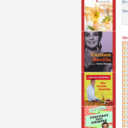
En e
Tex
Otr