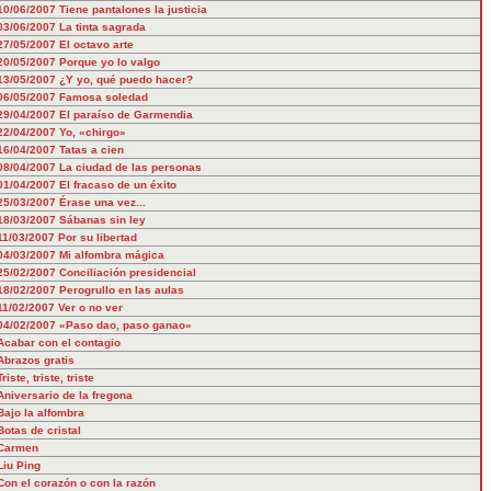
10/06/2007
Tiene pantalones la justicia
03/06/2007
La tinta sagrada
27/05/2007
El octavo arte
20/05/2007
Porque yo lo valgo
13/05/2007
¿Y yo, qué puedo hacer?
06/05/2007
Famosa soledad
29/04/2007
El paraíso de Garmendia
22/04/2007
Yo, «chirgo»
16/04/2007
Tatas a cien
08/04/2007
La ciudad de las personas
01/04/2007
El fracaso de un éxito
25/03/2007
Érase una vez...
18/03/2007
Sábanas sin ley
11/03/2007
Por su libertad
04/03/2007
Mi alfombra mágica
25/02/2007
Conciliación presidencial
18/02/2007
Perogrullo en las aulas
11/02/2007
Ver o no ver
04/02/2007
«Paso dao, paso ganao»
Acabar con el contagio
Abrazos gratis
Triste, triste, triste
Aniversario de la fregona
Bajo la alfombra
Botas de cristal
Carmen
Liu Ping
Con el corazón o con la razón