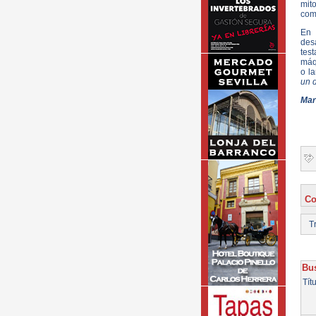
mit
comp
En 
des
tes
máq
o l
un 
Mar
Co
Tr
Bus
Tít