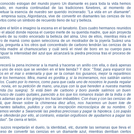
 conocido eslogan del mundo joyero Un diamante es para toda la vida hemos
ado, en nuestra continuidad de las tradiciones fúnebres, al momento de
etuar la esencia de nuestro ser querido incinerado: "
La vida en un diamante
".
 empresa suiza, Algordanza, vive de convertir en diamantes las cenizas de los
tos como un símbolo de recuerdo lleno de luz y belleza.
bre el telón e imagino la escena en el tanatorio. Esos cuatro hermanos reunidos
e el ataúd donde reposa el cuerpo inerte de su querida madre, que aún proyecta
avés de su rostro encerado la belleza del alma. Uno de ellos, mientras mira el
tro de mamá como quien selecciona de un mostrador de la joyería Suárez una
ija, pregunta a los otros qué concentrado de carbono tendrán las cenizas de la
rida madre al chamuscarlas y cuál será el nivel de boro en su cuerpo para
iguar la intensidad del azul que alcanzará la piedra preciosa tras el proceso de
suizos.
recerá la pena incinerar a la mamá y hacerse un anillo con ella, o dará apenas
a uno de esos que se venden en el tele tienda? Y dice: "
Total, para esparcir los
tos en el mar o enterrarla y que se la coman los gusanos, mejor la repartimos
e los hermanos. Mira, mamá es gordita y, si la incineramos, nos saldrán varios
llos. Cuatro por lo menos, como para que cada uno de nosotros le pueda regalar
u novia, en su petición de mano, una joya con la que hereden a nuestra mamita
rida (su suegra). Si está bien de carbono y boro puede salirnos un buen
usco de cuatro quilates, parecido a los que los romanos traían de la India o de
 adamas que a los griegos les hacían imbatibles. Con ésas y con las cenizas de
á, que llevan sobre la chimenea diez años, nos hacemos un buen lote de
mantes tallados, pulidos y con la inscripción microscópica de su nombre. O
emos vender a Swarovski las piedras preciosas y pagar la hipoteca. Los papás
e ofenderán por ello, al contrario, estarían orgullosos de ayudarnos a pagar las
das
". Se cierra el telón.
suizos respetarán el duelo, la identidad, etc, durante las semanas que lleva el
ceso de convertir las cenizas en un diamante azul, mientras derriban ciertos