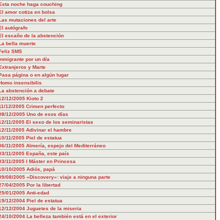
Esta noche haga couching
El amor cotiza en bolsa
Las mutaciones del arte
El autógrafo
El escaño de la abstención
La bella muerte
Feliz SMS
Inmigrante por un día
Extranjeros y Marte
Pasa página o en algún lugar
Homo insensibilis
La abstención a debate
12/12/2005
Kioto 2
11/12/2005
Crimen perfecto
08/12/2005
Uno de esos días
12/11/2005
El sexo de los seminaristas
12/11/2005
Adivinar el hambre
10/11/2005
Piel de estatua
06/11/2005
Almería, espejo del Mediterráneo
03/11/2005
España, este país
03/11/2005
I Máster en Princesa
10/10/2005
Adiós, papá
09/08/2005
«Discovery»: viaje a ninguna parte
27/04/2005
Por la libertad
25/01/2005
Anti-edad
19/12/2004
Piel de estatua
12/12/2004
Juguetes de la miseria
24/10/2004
La belleza también está en el exterior