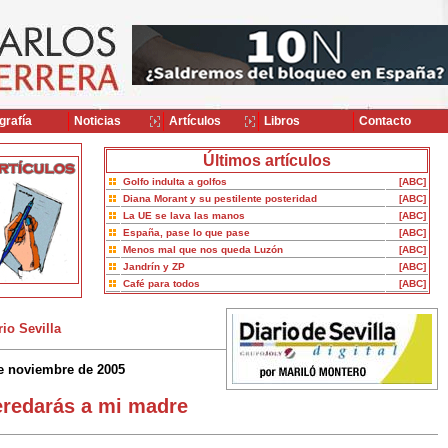
grafía
Noticias
Artículos
Libros
Contacto
Últimos artículos
Golfo indulta a golfos
[ABC]
Diana Morant y su pestilente posteridad
[ABC]
La UE se lava las manos
[ABC]
España, pase lo que pase
[ABC]
Menos mal que nos queda Luzón
[ABC]
Jandrín y ZP
[ABC]
Café para todos
[ABC]
rio Sevilla
e noviembre de 2005
redarás a mi madre