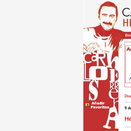
Bio
Dia
9 d
He