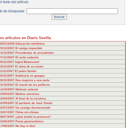
l texto del artículo
to de búsqueda:
os artículos en Diario Sevilla
06/01/2008
Educación telefónica
23/12/2007
El amigo imposible
14/12/2007
Presidentas de presidentes
07/12/2007
El osito sudanés
30/11/2007
Ingrid Betancourt
18/11/2007
El alma de su rostro
11/11/2007
El pobre faraón
04/11/2007
Andalucía en guagua
28/10/2007
Dos mujeres y una mula
21/10/2007
El miedo de los políticos
14/10/2007
Maltrato salarial
23/09/2007
Madres asesinas
16/09/2007
Al final de la escalera
02/09/2007
El perfume de José Tomás
22/07/2007
Un castigo desmesurado
15/07/2007
China sin chinas
08/07/2007
¿Qué tendrá la princesa?
24/06/2007
Poeta gastronómico
17/06/2007
No hay ni dios