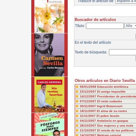
Traducir el artículo de
Buscador de artículos
Título:
En el texto del artículo
Texto de búsqueda:
Otros artículos en Diario Sevilla
06/01/2008
Educación telefónica
23/12/2007
El amigo imposible
14/12/2007
Presidentas de president
07/12/2007
El osito sudanés
30/11/2007
Ingrid Betancourt
18/11/2007
El alma de su rostro
11/11/2007
El pobre faraón
04/11/2007
Andalucía en guagua
28/10/2007
Dos mujeres y una mula
21/10/2007
El miedo de los políticos
14/10/2007
Maltrato salarial