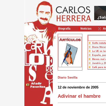
Biografía
Noticias
Ar
Golfo indult
Diana Moran
La UE se la
España, pas
Menos mal 
Jandrín y Z
Café para t
Diario Sevilla
12 de noviembre de 2005
Adivinar el hambre