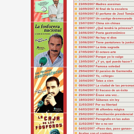
23/09/2007
Madres asesinas
16/09/2007
Al final de la escalera
02/09/2007
El perfume de José Tomá
22/07/2007
Un castigo desmesurado
15/07/2007
China sin chinas
08/07/2007
¿Qué tendrá la princesa?
24/06/2007
Poeta gastronómico
17/06/2007
No hay ni dios
10/06/2007
Tiene pantalones la justic
03/06/2007
La tinta sagrada
27/05/2007
El octavo arte
20/05/2007
Porque yo lo valgo
13/05/2007
¿Y yo, qué puedo hacer?
06/05/2007
Famosa soledad
29/04/2007
El paraíso de Garmendia
22/04/2007
Yo, «chirgo»
16/04/2007
Tatas a cien
08/04/2007
La ciudad de las persona
01/04/2007
El fracaso de un éxito
25/03/2007
Érase una vez...
18/03/2007
Sábanas sin ley
11/03/2007
Por su libertad
04/03/2007
Mi alfombra mágica
25/02/2007
Conciliación presidencial
18/02/2007
Perogrullo en las aulas
11/02/2007
Ver o no ver
04/02/2007
«Paso dao, paso ganao»
Acabar con el contagio