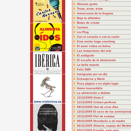
Abrazos gratis
Triste, triste, triste
Aniversario de la fregona
Bajo la alfombra
Botas de cristal
Carmen
Liu Ping
Con el corazón o con la razón
Esta noche haga couching
El amor cotiza en bolsa
Las mutaciones del arte
El autógrafo
El escaño de la abstención
La bella muerte
Feliz SMS
Inmigrante por un día
Extranjeros y Marte
Pasa página o en algún lugar
Homo insensibilis
La abstención a debate
12/12/2005
Kioto 2
11/12/2005
Crimen perfecto
08/12/2005
Uno de esos días
12/11/2005
El sexo de los seminarist
10/11/2005
Piel de estatua
09/11/2005
Heredarás a mi madre
06/11/2005
Almería, espejo del Medit
03/11/2005
España, este país