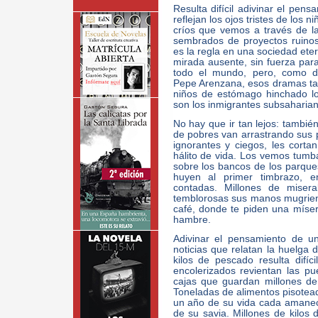
Resulta difícil adivinar el pen
reflejan los ojos tristes de los
críos que vemos a través de l
sembrados de proyectos ruino
es la regla en una sociedad ete
mirada ausente, sin fuerza par
todo el mundo, pero, como de
Pepe Arenzana, esos dramas ta
niños de estómago hinchado lo
son los inmigrantes subsaharian
No hay que ir tan lejos: tambi
de pobres van arrastrando sus p
ignorantes y ciegos, les cortan
hálito de vida. Los vemos tumba
sobre los bancos de los parque
huyen al primer timbrazo, e
contadas. Millones de misera
temblorosas sus manos mugrien
café, donde te piden una míser
hambre.
Adivinar el pensamiento de u
noticias que relatan la huelga 
kilos de pescado resulta difíc
encolerizados revientan las p
cajas que guardan millones de
Toneladas de alimentos pisotea
un año de su vida cada amanece
de su savia. Millones de kilos