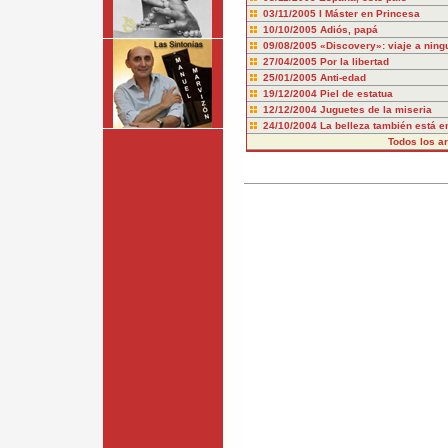
03/11/2005
I Máster en Princesa
10/10/2005
Adiós, papá
09/08/2005
«Discovery»: viaje a ning
27/04/2005
Por la libertad
25/01/2005
Anti-edad
19/12/2004
Piel de estatua
12/12/2004
Juguetes de la miseria
24/10/2004
La belleza también está en
Todos los art