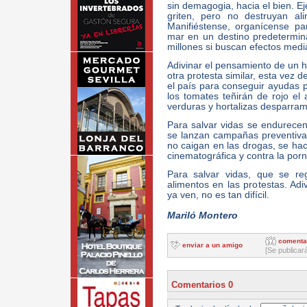
sin demagogia, hacia el bien. Ej
griten, pero no destruyan ali
Manifiéstense, organícense pa
mar en un destino predeterminad
millones si buscan efectos mediá
Adivinar el pensamiento de un ha
otra protesta similar, esta vez 
el país para conseguir ayudas 
los tomates teñirán de rojo el 
verduras y hortalizas desparra
Para salvar vidas se endurecen 
se lanzan campañas preventivas
no caigan en las drogas, se hac
cinematográfica y contra la pornog
Para salvar vidas, que se reg
alimentos en las protestas. Ad
ya ven, no es tan difícil.
Mariló Montero
comenta
enviar a un amigo
[Se publicar
Comentarios 0