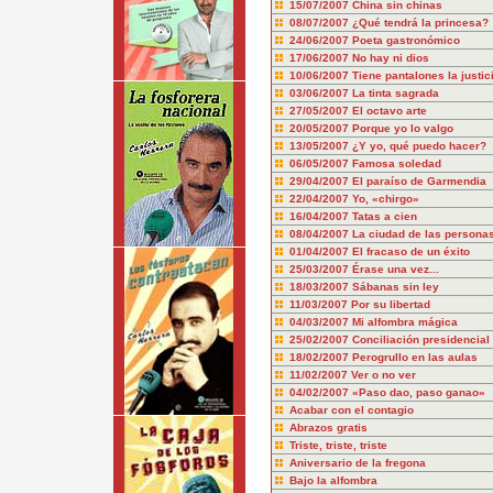
15/07/2007
China sin chinas
08/07/2007
¿Qué tendrá la princesa?
24/06/2007
Poeta gastronómico
17/06/2007
No hay ni dios
10/06/2007
Tiene pantalones la justic
03/06/2007
La tinta sagrada
27/05/2007
El octavo arte
20/05/2007
Porque yo lo valgo
13/05/2007
¿Y yo, qué puedo hacer?
06/05/2007
Famosa soledad
29/04/2007
El paraíso de Garmendia
22/04/2007
Yo, «chirgo»
16/04/2007
Tatas a cien
08/04/2007
La ciudad de las persona
01/04/2007
El fracaso de un éxito
25/03/2007
Érase una vez...
18/03/2007
Sábanas sin ley
11/03/2007
Por su libertad
04/03/2007
Mi alfombra mágica
25/02/2007
Conciliación presidencial
18/02/2007
Perogrullo en las aulas
11/02/2007
Ver o no ver
04/02/2007
«Paso dao, paso ganao»
Acabar con el contagio
Abrazos gratis
Triste, triste, triste
Aniversario de la fregona
Bajo la alfombra