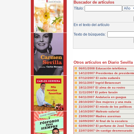
Buscador de artículos
Título:
En el texto del artículo
Texto de búsqueda:
Otros artículos en Diario Sevilla
06/01/2008
Educación telefónica
14/12/2007
Presidentas de president
07/12/2007
El osito sudanés
30/11/2007
Ingrid Betancourt
18/11/2007
El alma de su rostro
11/11/2007
El pobre faraón
04/11/2007
Andalucía en guagua
28/10/2007
Dos mujeres y una mula
21/10/2007
El miedo de los políticos
14/10/2007
Maltrato salarial
23/09/2007
Madres asesinas
16/09/2007
Al final de la escalera
02/09/2007
El perfume de José Tomá
22/07/2007
Un castigo desmesurado