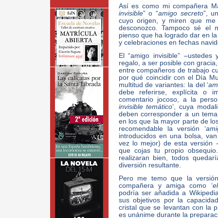
Así es como mi compañera Mar
invisible
” o “
amigo secreto
”, u
cuyo origen, y miren que me 
desconozco. Tampoco sé el mo
pienso que ha logrado dar en la 
y celebraciones en fechas navi
El “amigo invisible” –ustedes
regalo, a ser posible con gracia
entre compañeros de trabajo cu
por qué coincidir con el Día M
multitud de variantes: la del ‘
ami
debe referirse, explícita o 
comentario jocoso, a la person
invisible temático
’, cuya modal
deben corresponder a un tema g
en los que la mayor parte de lo
recomendable la versión ‘
amig
introducidos en una bolsa, van
vez lo mejor) de esta versión 
que cojas tu propio obsequio
realizaran bien, todos quedarí
diversión resultante.
Pero me temo que la versió
compañera y amiga como ‘
e
podría ser añadida a Wikipedi
sus objetivos por la capacid
cristal que se levantan con la p
es unánime durante la preparaci