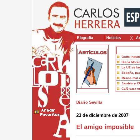
Biografía
Noticias
Ar
Golfo indult
Diana Moran
La UE se la
España, pas
Menos mal 
Jandrín y Z
Café para t
Diario Sevilla
23 de diciembre de 2007
El amigo imposible