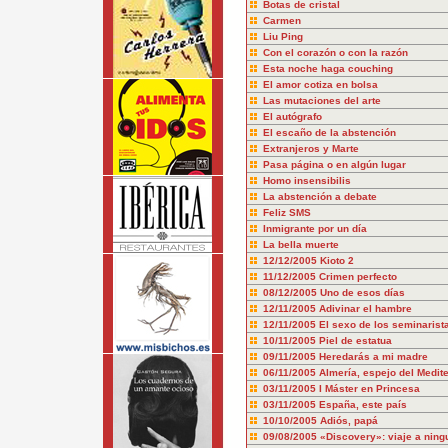
Botas de cristal
Carmen
Liu Ping
Con el corazón o con la razón
Esta noche haga couching
El amor cotiza en bolsa
Las mutaciones del arte
El autógrafo
El escaño de la abstención
Extranjeros y Marte
Pasa página o en algún lugar
Homo insensibilis
La abstención a debate
Feliz SMS
Inmigrante por un día
La bella muerte
12/12/2005
Kioto 2
11/12/2005
Crimen perfecto
08/12/2005
Uno de esos días
12/11/2005
Adivinar el hambre
12/11/2005
El sexo de los seminarist
10/11/2005
Piel de estatua
09/11/2005
Heredarás a mi madre
06/11/2005
Almería, espejo del Medit
03/11/2005
I Máster en Princesa
03/11/2005
España, este país
10/10/2005
Adiós, papá
09/08/2005
«Discovery»: viaje a ning