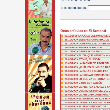
En el texto del artículo
Texto de búsqueda:
Otros artículos en El Semanal
01/11/2009
LA CAÍDA DEL MURO DE 
25/10/2009
BEBERSE COPENHAGUE (Y
18/10/2009
COPENHAGUE: DONDE NO 
11/10/2009
VOLVER A BÉCAUD
04/10/2009
GENERACIÓN MAO
27/09/2009
EL DÍA QUE MATARON A
20/09/2009
STONE, EL IDIOTA
13/09/2009
LA PASIÓN DE PROHIBIR
06/09/2009
¿CUÁL ES EL MEJOR BA
05/07/2009
LA PANA Y LO NUCLEAR
28/06/2009
LA EXTRAORDINARIA VI
21/06/2009
LO QUE VA DE `JOSU TE
14/06/2009
OJITO CON AVILÉS
07/06/2009
LA ANCHOA SALADA Y C
01/06/2009
CUATRO ESTUPIDECES, 
25/05/2009
LA ABSURDA ANTIPATÍA 
17/05/2009
EL INFIERNO DE LOS HI
10/05/2009
OBAMA, CANDIDATO A B
03/05/2009
EL FENÓMENO BOYLE