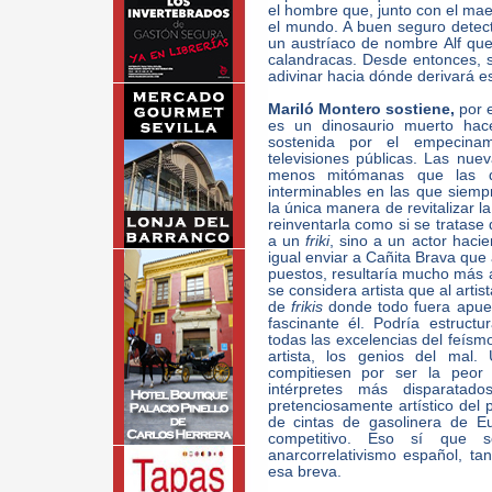
el hombre que, junto con el mae
el mundo. A buen seguro detect
un austríaco de nombre Alf que
calandracas. Desde entonces, s
adivinar hacia dónde derivará e
Mariló Montero sostiene,
por e
es un dinosaurio muerto h
sostenida por el empecinam
televisiones públicas. Las nu
menos mitómanas que las que
interminables en las que siemp
la única manera de revitalizar la
reinventarla como si se tratase
a un
friki
, sino a un actor hac
igual enviar a Cañita Brava que
puestos, resultaría mucho más a
se considera artista que al artis
de
frikis
donde todo fuera apuest
fascinante él. Podría estructu
todas las excelencias del feísmo
artista, los genios del mal.
compitiesen por ser la peor 
intérpretes más disparata
pretenciosamente artístico del p
de cintas de gasolinera de E
competitivo. Eso sí que s
anarcorrelativismo español, t
esa breva.