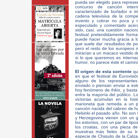
pueda ser elegido para represe
concurso de canción intern
caracterizado de burlador e i
cadena televisiva de la compe
invento y cobrar no poca y 
especulado y comentado acerc
sido, casi, una cuestión nacion
festival pretendidamente form
puede hacer mucha gracia a l
que suele dar resultados de p
pero el resto de los europeos 
mirarían a un macaco vestido de
si lo que queremos es internaci
humor, no parece éste el camin
El origen de esta corriente
qu
en que el festival de Eurovisi
alguno de los representantes
enviado o piensan enviar a es
hoy fenómeno de
frikis
, y bast
entre la mayoría del público. 
victorias acumulan en la hist
marioneta que remeda a un 
canción nacida del cabreo de ha
Helsinki el pasado año. No son 
y Herzegovina vienen con un 
los estonios, con un par de tipo
los croatas, con una pieza d
muestras más fieles de su tra
especie de Chiquito de la Calz