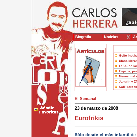
Biografía
Noticias
Ar
Golfo indult
Diana Moran
La UE se la
España, pas
Menos mal 
Jandrín y Z
Café para t
El Semanal
23 de marzo de 2008
Eurofrikis
Sólo desde el más infantil
de 