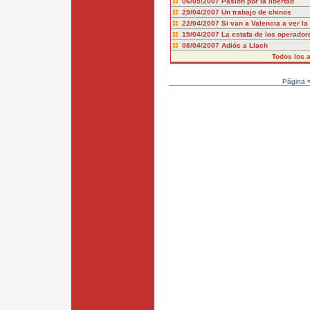
06/05/2007
Pasión por la libertad
29/04/2007
Un trabajo de chinos
22/04/2007
Si van a Valencia a ver la
15/04/2007
La estafa de los operadore
08/04/2007
Adiós a Llach
Todos los a
Página