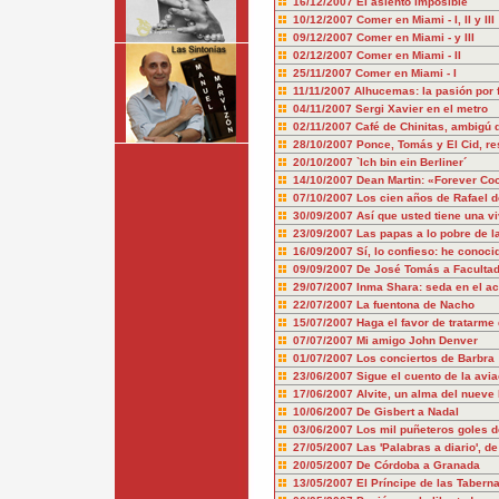
16/12/2007
El asiento imposible
10/12/2007
Comer en Miami - I, II y III
09/12/2007
Comer en Miami - y III
02/12/2007
Comer en Miami - II
25/11/2007
Comer en Miami - I
11/11/2007
Alhucemas: la pasión por f
04/11/2007
Sergi Xavier en el metro
02/11/2007
Café de Chinitas, ambigú 
28/10/2007
Ponce, Tomás y El Cid, re
20/10/2007
`Ich bin ein Berliner´
14/10/2007
Dean Martin: «Forever Co
07/10/2007
Los cien años de Rafael 
30/09/2007
Así que usted tiene una vi
23/09/2007
Las papas a lo pobre de la
16/09/2007
Sí, lo confieso: he conoci
09/09/2007
De José Tomás a Faculta
29/07/2007
Inma Shara: seda en el a
22/07/2007
La fuentona de Nacho
15/07/2007
Haga el favor de tratarme
07/07/2007
Mi amigo John Denver
01/07/2007
Los conciertos de Barbra
23/06/2007
Sigue el cuento de la avia
17/06/2007
Alvite, un alma del nueve 
10/06/2007
De Gisbert a Nadal
03/06/2007
Los mil puñeteros goles 
27/05/2007
Las 'Palabras a diario', d
20/05/2007
De Córdoba a Granada
13/05/2007
El Príncipe de las Tabern