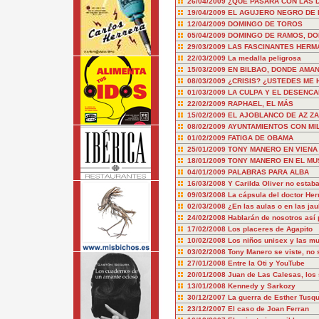
26/04/2009
¿QUE PASARÁ CON LAS 
19/04/2009
EL AGUJERO NEGRO DE 
12/04/2009
DOMINGO DE TOROS
05/04/2009
DOMINGO DE RAMOS, DO
29/03/2009
LAS FASCINANTES HERM
22/03/2009
La medalla peligrosa
15/03/2009
EN BILBAO, DONDE AMA
08/03/2009
¿CRISIS? ¿USTEDES ME H
01/03/2009
LA CULPA Y EL DESENC
22/02/2009
RAPHAEL, EL MÁS
15/02/2009
EL AJOBLANCO DE AZ ZA
08/02/2009
AYUNTAMIENTOS CON MIL
01/02/2009
FATIGA DE OBAMA
25/01/2009
TONY MANERO EN VIENA (
18/01/2009
TONY MANERO EN EL MU
04/01/2009
PALABRAS PARA ALBA
16/03/2008
Y Carilda Oliver no estab
09/03/2008
La cápsula del doctor Her
02/03/2008
¿En las aulas o en las jau
24/02/2008
Hablarán de nosotros así
17/02/2008
Los placeres de Agapito
10/02/2008
Los niños unisex y las mu
03/02/2008
Tony Manero se viste, no 
27/01/2008
Entre la Oti y YouTube
20/01/2008
Juan de Las Calesas, los 
13/01/2008
Kennedy y Sarkozy
30/12/2007
La guerra de Esther Tusq
23/12/2007
El caso de Joan Ferran