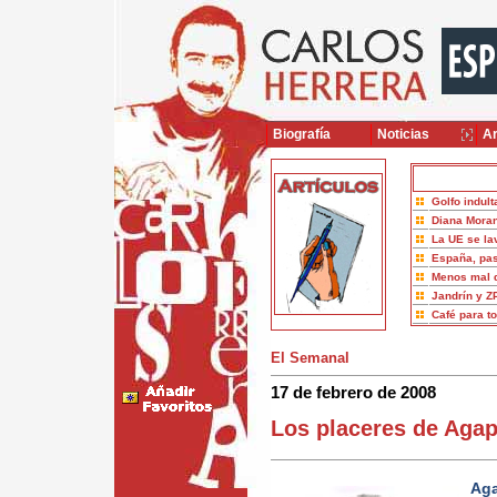
Biografía
Noticias
Ar
Golfo indult
Diana Moran
La UE se la
España, pas
Menos mal 
Jandrín y Z
Café para t
El Semanal
17 de febrero de 2008
Los placeres de Agap
Aga