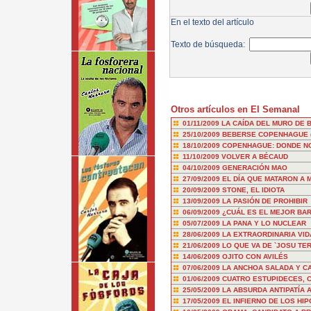
En el texto del artículo
Texto de búsqueda:
Otros artículos en El Semanal
01/11/2009
LA CAÍDA DEL MURO DE 
25/10/2009
BEBERSE COPENHAGUE (Y
18/10/2009
COPENHAGUE: DONDE NO 
11/10/2009
VOLVER A BÉCAUD
04/10/2009
GENERACIÓN MAO
27/09/2009
EL DÍA QUE MATARON A
20/09/2009
STONE, EL IDIOTA
13/09/2009
LA PASIÓN DE PROHIBIR
06/09/2009
¿CUÁL ES EL MEJOR BA
05/07/2009
LA PANA Y LO NUCLEAR
28/06/2009
LA EXTRAORDINARIA VI
21/06/2009
LO QUE VA DE `JOSU TE
14/06/2009
OJITO CON AVILÉS
07/06/2009
LA ANCHOA SALADA Y C
01/06/2009
CUATRO ESTUPIDECES, 
25/05/2009
LA ABSURDA ANTIPATÍA 
17/05/2009
EL INFIERNO DE LOS HI