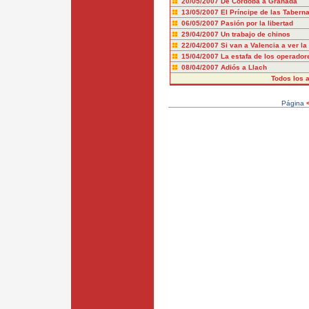
20/05/2007
De Córdoba a Granada
13/05/2007
El Príncipe de las Tabern
06/05/2007
Pasión por la libertad
29/04/2007
Un trabajo de chinos
22/04/2007
Si van a Valencia a ver la
15/04/2007
La estafa de los operadore
08/04/2007
Adiós a Llach
Todos los a
Página