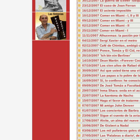
30/12/2007
La guerra de Esther Tusq
23/12/2007
El caso de Joan Ferran
16/12/2007
El asiento imposible
10/12/2007
Comer en Miami - I, II y III
09/12/2007
Comer en Miami - y III
02/12/2007
Comer en Miami - II
25/11/2007
Comer en Miami - I
11/11/2007
Alhucemas: la pasión por f
04/11/2007
Sergi Xavier en el metro
02/11/2007
Café de Chinitas, ambigú 
28/10/2007
Ponce, Tomás y El Cid, re
20/10/2007
`Ich bin ein Berliner´
14/10/2007
Dean Martin: «Forever Co
07/10/2007
Los cien años de Rafael 
30/09/2007
Así que usted tiene una vi
23/09/2007
Las papas a lo pobre de la
16/09/2007
Sí, lo confieso: he conoci
09/09/2007
De José Tomás a Faculta
29/07/2007
Inma Shara: seda en el a
22/07/2007
La fuentona de Nacho
15/07/2007
Haga el favor de tratarme
07/07/2007
Mi amigo John Denver
01/07/2007
Los conciertos de Barbra
23/06/2007
Sigue el cuento de la avia
17/06/2007
Alvite, un alma del nueve 
10/06/2007
De Gisbert a Nadal
03/06/2007
Los mil puñeteros goles 
27/05/2007
Las 'Palabras a diario', d