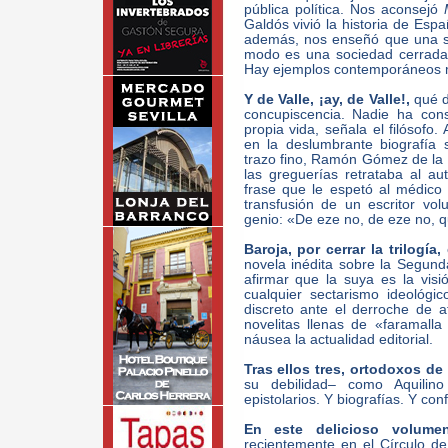
pública política. Nos aconsejó
Galdós vivió la historia de Espa
además, nos enseñó que una s
modo es una sociedad cerrada y
Hay ejemplos contemporáneos m
Y de Valle, ¡ay, de Valle!,
qué de
concupiscencia. Nadie ha cons
propia vida, señala el filósof
en la deslumbrante biografía 
trazo fino, Ramón Gómez de la 
las greguerías retrataba al a
frase que le espetó al médico
transfusión de un escritor vol
genio: «De eze no, de eze no, q
Baroja, por cerrar la trilogía,
e
novela inédita sobre la Segunda
afirmar que la suya es la visi
cualquier sectarismo ideológi
discreto ante el derroche de 
novelitas llenas de «faramall
náusea la actualidad editorial.
Tras ellos tres, ortodoxos de
su debilidad– como Aquili
epistolarios. Y biografías. Y co
En este delicioso volumen
recientemente en el Círculo de 