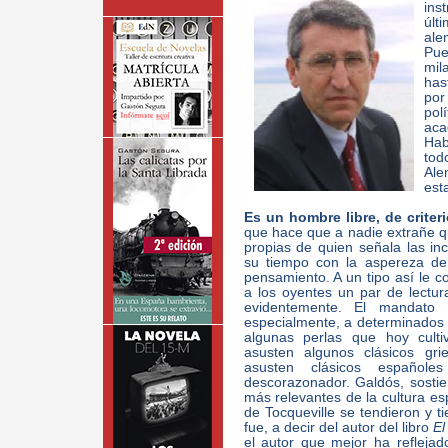
ins
últ
ale
Pue
mila
has
por
pol
ac
Hab
tod
Ale
est
Es un hombre libre, de criteri
que hace que a nadie extrañe q
propias de quien señala las in
su tiempo con la aspereza de l
pensamiento. A un tipo así le 
a los oyentes un par de lectu
evidentemente. El mandato 
especialmente, a determinados l
algunas perlas que hoy culti
asusten algunos clásicos gr
asusten clásicos español
descorazonador. Galdós, sosti
más relevantes de la cultura e
de Tocqueville se tendieron y 
fue, a decir del autor del libro
El
el autor que mejor ha refleja