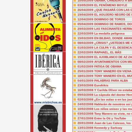
10/05/2009
OBAMA, CANDIDATO A B
03/05/2009
EL FENÓMENO BOYLE
26/04/2009
¿QUE PASARÁ CON LAS 
19/04/2009
EL AGUJERO NEGRO DE 
12/04/2009
DOMINGO DE TOROS
05/04/2009
DOMINGO DE RAMOS, DO
29/03/2009
LAS FASCINANTES HERM
22/03/2009
La medalla peligrosa
15/03/2009
EN BILBAO, DONDE AMA
08/03/2009
¿CRISIS? ¿USTEDES ME H
01/03/2009
LA CULPA Y EL DESENC
22/02/2009
RAPHAEL, EL MÁS
15/02/2009
EL AJOBLANCO DE AZ ZA
08/02/2009
AYUNTAMIENTOS CON MIL
01/02/2009
FATIGA DE OBAMA
25/01/2009
TONY MANERO EN VIENA (
18/01/2009
TONY MANERO EN EL MU
04/01/2009
PALABRAS PARA ALBA
23/03/2008
Eurofrikis
16/03/2008
Y Carilda Oliver no estab
09/03/2008
La cápsula del doctor Her
02/03/2008
¿En las aulas o en las jau
24/02/2008
Hablarán de nosotros así
10/02/2008
Los niños unisex y las mu
03/02/2008
Tony Manero se viste, no 
27/01/2008
Entre la Oti y YouTube
20/01/2008
Juan de Las Calesas, los 
13/01/2008
Kennedy y Sarkozy