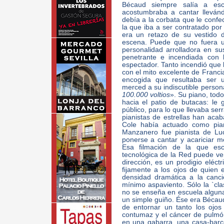
Bécaud siempre salía a es
acostumbraba a cantar lleván
debía a la corbata que le confe
la que iba a ser contratado por
era un retazo de su vestido 
escena. Puede que no fuera u
personalidad arrolladora en s
penetrante e incendiada con
espectador. Tanto incendió que
con el mito excelente de Franci
encogida que resultaba ser 
merced a su indiscutible persona
100.000 voltios
». Su piano, tod
hacia el patio de butacas: le 
público, para lo que llevaba ser
pianistas de estrellas han acab
Cole había actuado como pia
Manzanero fue pianista de Lu
ponerse a cantar y acariciar 
Esa filmación de la que esc
tecnológica de la Red puede ve
dirección, es un prodigio eléc
fijamente a los ojos de quien 
densidad dramática a la canc
mínimo aspaviento. Sólo la `cla
no se enseña en escuela alguna
un simple guiño. Ése era Bécaud,
de entornar un tanto los ojo
contumaz y el cáncer de pulmón
en una gabarra, una casa-barc