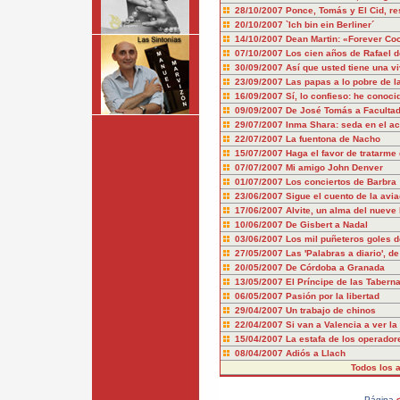
28/10/2007
Ponce, Tomás y El Cid, re
20/10/2007
`Ich bin ein Berliner´
14/10/2007
Dean Martin: «Forever Co
07/10/2007
Los cien años de Rafael 
30/09/2007
Así que usted tiene una vi
23/09/2007
Las papas a lo pobre de la
16/09/2007
Sí, lo confieso: he conoci
09/09/2007
De José Tomás a Faculta
29/07/2007
Inma Shara: seda en el a
22/07/2007
La fuentona de Nacho
15/07/2007
Haga el favor de tratarme
07/07/2007
Mi amigo John Denver
01/07/2007
Los conciertos de Barbra
23/06/2007
Sigue el cuento de la avia
17/06/2007
Alvite, un alma del nueve 
10/06/2007
De Gisbert a Nadal
03/06/2007
Los mil puñeteros goles 
27/05/2007
Las 'Palabras a diario', d
20/05/2007
De Córdoba a Granada
13/05/2007
El Príncipe de las Tabern
06/05/2007
Pasión por la libertad
29/04/2007
Un trabajo de chinos
22/04/2007
Si van a Valencia a ver la
15/04/2007
La estafa de los operadore
08/04/2007
Adiós a Llach
Todos los a
Página