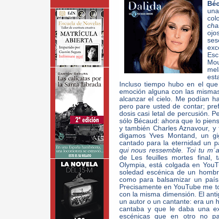
Béc
una
col
cha
oj
se
exc
Esc
Mou
mel
est
Incluso tiempo hubo en el qu
emoción alguna con las mismas
alcanzar el cielo. Me podían h
pero pare usted de contar; pref
dosis casi letal de percusión. P
sólo Bécaud: ahora que lo piens
y también Charles Aznavour, y 
digamos Yves Montand, un gi
cantado para la eternidad un pa
qui nous ressemble. Toi tu m´ai
de Les feuilles mortes final,
Olympia, está colgada en YouTu
soledad escénica de un hombre
como para balsamizar un país
Precisamente en YouTube me to
con la misma dimensión. El ant
un autor o un cantante: era un
cantaba y que le daba una ext
escénicas que en otro no pa