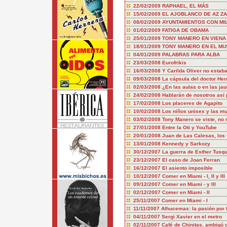
22/02/2009
RAPHAEL, EL MÁS
15/02/2009
EL AJOBLANCO DE AZ ZA
08/02/2009
AYUNTAMIENTOS CON MIL
01/02/2009
FATIGA DE OBAMA
25/01/2009
TONY MANERO EN VIENA (
18/01/2009
TONY MANERO EN EL MU
04/01/2009
PALABRAS PARA ALBA
23/03/2008
Eurofrikis
16/03/2008
Y Carilda Oliver no estab
09/03/2008
La cápsula del doctor Her
02/03/2008
¿En las aulas o en las jau
24/02/2008
Hablarán de nosotros así
17/02/2008
Los placeres de Agapito
10/02/2008
Los niños unisex y las mu
03/02/2008
Tony Manero se viste, no 
27/01/2008
Entre la Oti y YouTube
20/01/2008
Juan de Las Calesas, los 
13/01/2008
Kennedy y Sarkozy
30/12/2007
La guerra de Esther Tusq
23/12/2007
El caso de Joan Ferran
16/12/2007
El asiento imposible
10/12/2007
Comer en Miami - I, II y III
09/12/2007
Comer en Miami - y III
02/12/2007
Comer en Miami - II
25/11/2007
Comer en Miami - I
11/11/2007
Alhucemas: la pasión por f
04/11/2007
Sergi Xavier en el metro
02/11/2007
Café de Chinitas, ambigú 