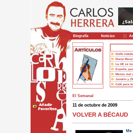
Biografía
Noticias
Ar
Golfo indult
Diana Moran
La UE se la
España, pas
Menos mal 
Jandrín y Z
Café para t
El Semanal
11 de octubre de 2009
VOLVER A BÉCAUD
Me 