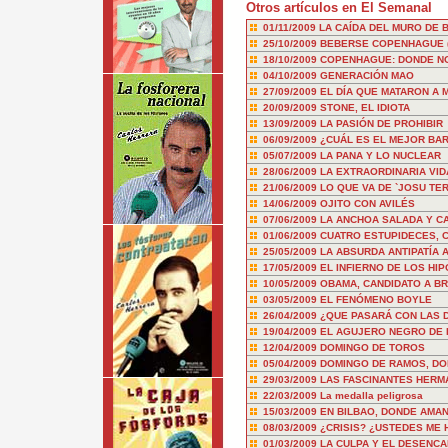
Otros artículos en El Semanal
01/11/2009
LA CAÍDA DEL MURO DE 
25/10/2009
BEBERSE COPENHAGUE (Y
18/10/2009
COPENHAGUE: DONDE NO 
04/10/2009
GENERACIÓN MAO
27/09/2009
EL DÍA QUE MATARON A
20/09/2009
STONE, EL IDIOTA
13/09/2009
LA PASIÓN DE PROHIBIR
06/09/2009
¿CUÁL ES EL MEJOR BA
05/07/2009
LA PANA Y LO NUCLEAR
28/06/2009
LA EXTRAORDINARIA VI
21/06/2009
LO QUE VA DE `JOSU TE
14/06/2009
OJITO CON AVILÉS
07/06/2009
LA ANCHOA SALADA Y C
01/06/2009
CUATRO ESTUPIDECES, 
25/05/2009
LA ABSURDA ANTIPATÍA 
17/05/2009
EL INFIERNO DE LOS HI
10/05/2009
OBAMA, CANDIDATO A B
03/05/2009
EL FENÓMENO BOYLE
26/04/2009
¿QUE PASARÁ CON LAS 
19/04/2009
EL AGUJERO NEGRO DE 
12/04/2009
DOMINGO DE TOROS
05/04/2009
DOMINGO DE RAMOS, DO
29/03/2009
LAS FASCINANTES HERM
22/03/2009
La medalla peligrosa
15/03/2009
EN BILBAO, DONDE AMA
08/03/2009
¿CRISIS? ¿USTEDES ME H
01/03/2009
LA CULPA Y EL DESENC