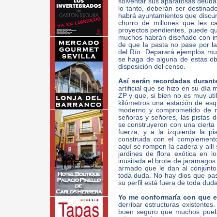
solventar sus aparatosas deudas,
lo tanto, deberán ser destinado
habrá ayuntamientos que discurr
chorro de millones que les c
proyectos pendientes, puede que
muchos habrán diseñado con inn
de que la pasta no pase por la
del Río. Deparará ejemplos muy
se haga de alguna de estas ob
disposición del censo.
Así serán recordadas durant
artificial que se hizo en su día
ZP y que, si bien no es muy uti
kilómetros una estación de esquí
moderno y comprometido de nu
señoras y señores, las pistas d
se construyeron con una cierta 
fuerza, y a la izquierda la pi
construida con el complement
aquí se rompen la cadera y allí 
jardines de flora exótica en 
inusitada el brote de jaramagos
armado que le dan al conjunto 
toda duda. No hay dios que pas
su perfil está fuera de toda duda
Yo me conformaría con que el
derribar estructuras existente
buen seguro que muchos puebl