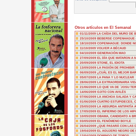
Otros artículos en El Semanal
01/11/2009
LA CAÍDA DEL MURO DE 
25/10/2009
BEBERSE COPENHAGUE (Y
18/10/2009
COPENHAGUE: DONDE NO 
11/10/2009
VOLVER A BÉCAUD
04/10/2009
GENERACIÓN MAO
27/09/2009
EL DÍA QUE MATARON A
20/09/2009
STONE, EL IDIOTA
13/09/2009
LA PASIÓN DE PROHIBIR
06/09/2009
¿CUÁL ES EL MEJOR BA
05/07/2009
LA PANA Y LO NUCLEAR
28/06/2009
LA EXTRAORDINARIA VI
21/06/2009
LO QUE VA DE `JOSU TE
14/06/2009
OJITO CON AVILÉS
07/06/2009
LA ANCHOA SALADA Y C
01/06/2009
CUATRO ESTUPIDECES, 
25/05/2009
LA ABSURDA ANTIPATÍA 
17/05/2009
EL INFIERNO DE LOS HI
10/05/2009
OBAMA, CANDIDATO A B
03/05/2009
EL FENÓMENO BOYLE
26/04/2009
¿QUE PASARÁ CON LAS 
19/04/2009
EL AGUJERO NEGRO DE 
12/04/2009
DOMINGO DE TOROS