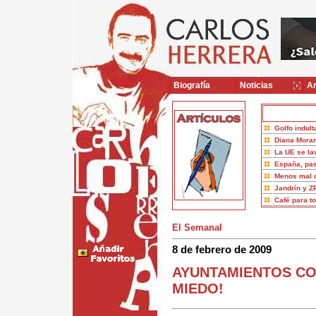
Biografía
Noticias
Ar
Golfo indult
Diana Moran
La UE se la
España, pas
Menos mal 
Jandrín y Z
Café para t
El Semanal
8 de febrero de 2009
AYUNTAMIENTOS CO
MIEDO!