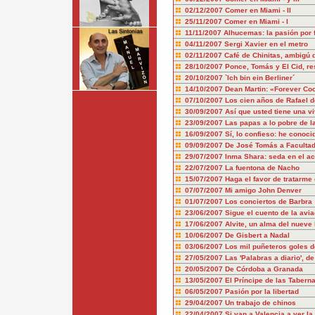
02/12/2007
Comer en Miami - II
25/11/2007
Comer en Miami - I
11/11/2007
Alhucemas: la pasión por f
04/11/2007
Sergi Xavier en el metro
02/11/2007
Café de Chinitas, ambigú 
28/10/2007
Ponce, Tomás y El Cid, re
20/10/2007
`Ich bin ein Berliner´
14/10/2007
Dean Martin: «Forever Co
07/10/2007
Los cien años de Rafael 
30/09/2007
Así que usted tiene una vi
23/09/2007
Las papas a lo pobre de la
16/09/2007
Sí, lo confieso: he conoci
09/09/2007
De José Tomás a Faculta
29/07/2007
Inma Shara: seda en el a
22/07/2007
La fuentona de Nacho
15/07/2007
Haga el favor de tratarme
07/07/2007
Mi amigo John Denver
01/07/2007
Los conciertos de Barbra
23/06/2007
Sigue el cuento de la avia
17/06/2007
Alvite, un alma del nueve 
10/06/2007
De Gisbert a Nadal
03/06/2007
Los mil puñeteros goles 
27/05/2007
Las 'Palabras a diario', d
20/05/2007
De Córdoba a Granada
13/05/2007
El Príncipe de las Tabern
06/05/2007
Pasión por la libertad
29/04/2007
Un trabajo de chinos
22/04/2007
Si van a Valencia a ver la