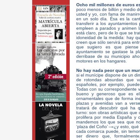
Ocho mil millones de euros e
poco menos de billón y medio d
usted y yo, con fama de manirro
en un solo día. Ésa es la ca
transferir a los ayuntamiento
empleen a parados y animen l
está claro, pero de lo que se tr
idoneidad de la medida: hay qu
creen que sólo servirá para en
que sugiero es que piense
ayuntamiento se gastase la pl
derribase de su municipio ah
motores en los hangares.
No hay nada peor que un mun
si el munícipe dispone de un di
de rotondas absurdas que va
españoles, por ejemplo, puede
Todas con su correspondiente va
bueno y generoso que es el
ornamentales que de forma ine
plazas y avenidas van a vers
tratará de descubrir qué ha 
turno: son obras artísticas que
prolifera por media España y 
mandemos los que sea que nos 
‘plaza del Coño’ –«¿y esto, qu
cada comarca puede, sin temor a
ser dinero que, formalmente