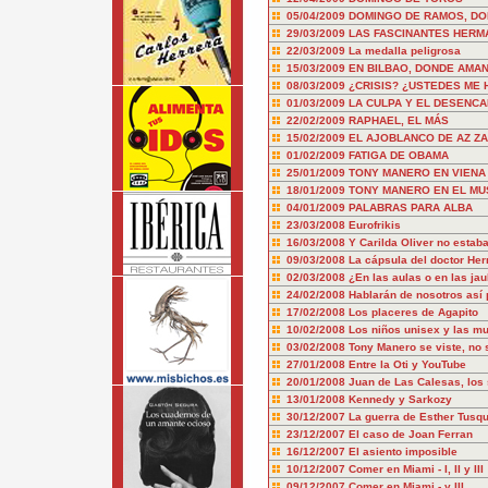
05/04/2009
DOMINGO DE RAMOS, DO
29/03/2009
LAS FASCINANTES HERM
22/03/2009
La medalla peligrosa
15/03/2009
EN BILBAO, DONDE AMA
08/03/2009
¿CRISIS? ¿USTEDES ME H
01/03/2009
LA CULPA Y EL DESENC
22/02/2009
RAPHAEL, EL MÁS
15/02/2009
EL AJOBLANCO DE AZ ZA
01/02/2009
FATIGA DE OBAMA
25/01/2009
TONY MANERO EN VIENA (
18/01/2009
TONY MANERO EN EL MU
04/01/2009
PALABRAS PARA ALBA
23/03/2008
Eurofrikis
16/03/2008
Y Carilda Oliver no estab
09/03/2008
La cápsula del doctor Her
02/03/2008
¿En las aulas o en las jau
24/02/2008
Hablarán de nosotros así
17/02/2008
Los placeres de Agapito
10/02/2008
Los niños unisex y las mu
03/02/2008
Tony Manero se viste, no 
27/01/2008
Entre la Oti y YouTube
20/01/2008
Juan de Las Calesas, los 
13/01/2008
Kennedy y Sarkozy
30/12/2007
La guerra de Esther Tusq
23/12/2007
El caso de Joan Ferran
16/12/2007
El asiento imposible
10/12/2007
Comer en Miami - I, II y III
09/12/2007
Comer en Miami - y III