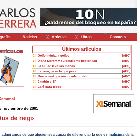
grafía
Noticias
Artículos
Libros
Contacto
Últimos artículos
Golfo indulta a golfos
[ABC]
Diana Morant y su pestilente posteridad
[ABC]
La UE se lava las manos
[ABC]
España, pase lo que pase
[ABC]
Menos mal que nos queda Luzón
[ABC]
Jandrín y ZP
[ABC]
Café para todos
[ABC]
Semanal
e noviembre de 2005
us de reig»
 admiramos de que alguien sea capaz de diferenciar la que es malísima de la