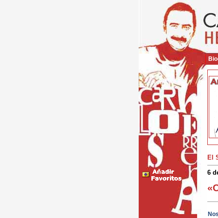
Bio
El 
6 d
«O
Nos