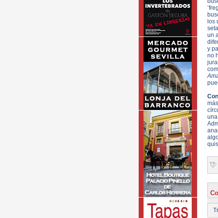
bus
‘fr
busc
los
set
un 
dife
y p
no 
jur
com
Ama
pued
Con
más
cír
un
Adm
ana
algo
quis
Co
Tr