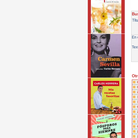
Bus
Tít
En e
Tex
Otr