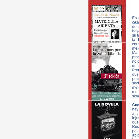
Es 
ces
del
hay
su t
la 
cor
mej
Mar
prop
no q
der
Pre
que
pro
soc
me p
me 
scoo
Com
hay
a l
lej
que 
Recu
pal
abi