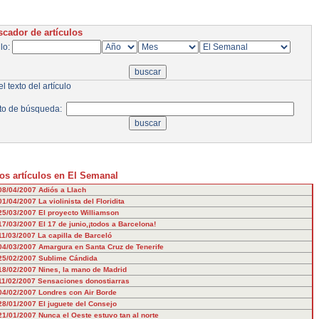
cador de artículos
ulo:
l texto del artículo
to de búsqueda:
os artículos en El Semanal
08/04/2007
Adiós a Llach
01/04/2007
La violinista del Floridita
25/03/2007
El proyecto Williamson
17/03/2007
El 17 de junio,¡todos a Barcelona!
11/03/2007
La capilla de Barceló
04/03/2007
Amargura en Santa Cruz de Tenerife
25/02/2007
Sublime Cándida
18/02/2007
Nines, la mano de Madrid
11/02/2007
Sensaciones donostiarras
04/02/2007
Londres con Air Borde
28/01/2007
El juguete del Consejo
21/01/2007
Nunca el Oeste estuvo tan al norte