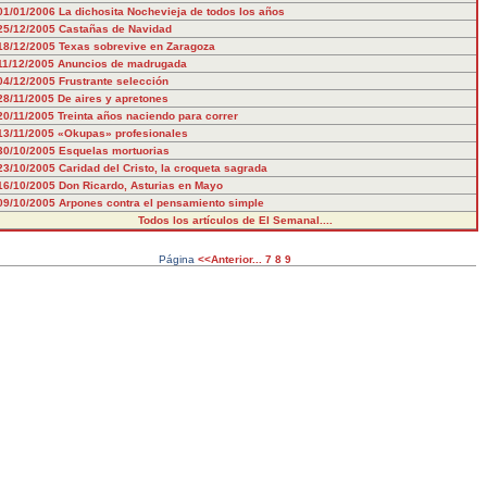
01/01/2006
La dichosita Nochevieja de todos los años
25/12/2005
Castañas de Navidad
18/12/2005
Texas sobrevive en Zaragoza
11/12/2005
Anuncios de madrugada
04/12/2005
Frustrante selección
28/11/2005
De aires y apretones
20/11/2005
Treinta años naciendo para correr
13/11/2005
«Okupas» profesionales
30/10/2005
Esquelas mortuorias
23/10/2005
Caridad del Cristo, la croqueta sagrada
16/10/2005
Don Ricardo, Asturias en Mayo
09/10/2005
Arpones contra el pensamiento simple
Todos los artículos de El Semanal....
Página
<<Anterior...
7
8
9