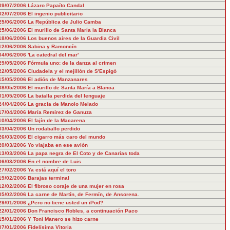
09/07/2006
Lázaro Papaíto Candal
02/07/2006
El ingenio publicitario
25/06/2006
La República de Julio Camba
25/06/2006
El murillo de Santa María la Blanca
18/06/2006
Los buenos aires de la Guardia Civil
12/06/2006
Sabina y Ramoncín
04/06/2006
'La catedral del mar'
29/05/2006
Fórmula uno: de la danza al crimen
22/05/2006
Ciudadela y el mejillón de S'Espigó
15/05/2006
El adiós de Manzanares
08/05/2006
El murillo de Santa María a Blanca
01/05/2006
La batalla perdida del lenguaje
24/04/2006
La gracia de Manolo Melado
17/04/2006
María Remírez de Ganuza
10/04/2006
El fajín de la Macarena
03/04/2006
Un rodaballo perdido
26/03/2006
El cigarro más caro del mundo
20/03/2006
Yo viajaba en ese avión
13/03/2006
La papa negra de El Coto y de Canarias toda
06/03/2006
En el nombre de Luis
27/02/2006
Ya está aquí el toro
19/02/2006
Barajas terminal
12/02/2006
El fibroso coraje de una mujer en rosa
05/02/2006
La carne de Martín, de Fermín, de Ansorena.
29/01/2006
¿Pero no tiene usted un iPod?
22/01/2006
Don Francisco Robles, a continuación Paco
15/01/2006
Y Toni Manero se hizo carne
07/01/2006
Fidelísima Vitoria