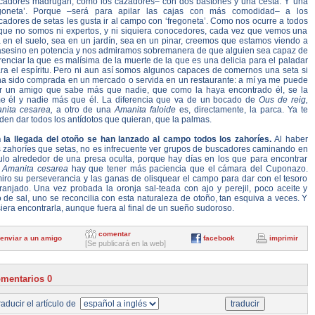
cadores madrugan, como los cazadores– con dos bastones y una cesta. Y una
egoneta’. Porque –será para apilar las cajas con más comodidad– a los
adores de setas les gusta ir al campo con ‘fregoneta’. Como nos ocurre a todos
 que no somos ni expertos, y ni siquiera conocedores, cada vez que vemos una
a en el suelo, sea en un jardín, sea en un pinar, creemos que estamos viendo a
asesino en potencia y nos admiramos sobremanera de que alguien sea capaz de
renciar la que es malísima de la muerte de la que es una delicia para el paladar
ara el espíritu. Pero ni aun así somos algunos capaces de comernos una seta si
ha sido comprada en un mercado o servida en un restaurante: a mí ya me puede
ar un amigo que sabe más que nadie, que como la haya encontrado él, se la
e él y nadie más que él. La diferencia que va de un bocado de
Ous de reig,
nita cesarea,
a otro de una
Amanita faloide
es, directamente, la parca. Ya te
en dar todos los antídotos que quieran, que la palmas.
 la llegada del otoño se han lanzado al campo todos los zahoríes.
Al haber
 zahoríes que setas, no es infrecuente ver grupos de buscadores caminando en
culo alrededor de una presa oculta, porque hay días en los que para encontrar
a
Amanita cesarea
hay que tener más paciencia que el cámara del Cuponazo.
iro su perseverancia y las ganas de olisquear el campo para dar con el tesoro
ranjado. Una vez probada la oronja sal-teada con ajo y perejil, poco aceite y
 de sal, uno se reconcilia con esta naturaleza de otoño, tan esquiva a veces. Y
iera encontrarla, aunque fuera al final de un sueño sudoroso.
comentar
enviar a un amigo
facebook
imprimir
[Se publicará en la web]
mentarios 0
aducir el artículo de