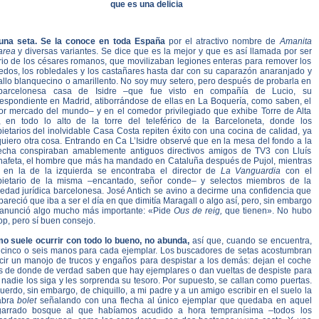
que es una delicia
una seta. Se la conoce en toda España
por el atractivo nombre de
Amanita
area
y diversas variantes. Se dice que es la mejor y que es así llamada por ser
irio de los césares romanos, que movilizaban legiones enteras para remover los
edos, los robledales y los castañares hasta dar con su caparazón anaranjado y
allo blanquecino o amarillento. No soy muy setero, pero después de probarla en
barcelonesa casa de Isidre –que fue visto en compañía de Lucio, su
respondiente en Madrid, atiborrándose de ellas en La Boquería, como saben, el
or mercado del mundo– y en el comedor privilegiado que exhibe Torre de Alta
, en todo lo alto de la torre del teleférico de la Barceloneta, donde los
ietarios del inolvidable Casa Costa repiten éxito con una cocina de calidad, ya
uiero otra cosa. Entrando en Ca L’Isidre observé que en la mesa del fondo a la
echa conspiraban amablemente antiguos directivos amigos de TV3 con Lluís
nafeta, el hombre que más ha mandado en Cataluña después de Pujol, mientras
 en la de la izquierda se encontraba el director de
La Vanguardia
con el
pietario de la misma –encantado, señor conde– y selectos miembros de la
iedad jurídica barcelonesa. José Antich se avino a decirme una confidencia que
areció que iba a ser el día en que dimitía Maragall o algo así, pero, sin embargo
anunció algo mucho más importante: «Pide
Ous de reig,
que tienen». No hubo
p, pero sí buen consejo.
o suele ocurrir con todo lo bueno, no abunda,
así que, cuando se encuentra,
 cinco o seis manos para cada ejemplar. Los buscadores de setas acostumbran
ucir un manojo de trucos y engaños para despistar a los demás: dejan el coche
os de donde de verdad saben que hay ejemplares o dan vueltas de despiste para
nadie los siga y les sorprenda su tesoro. Por supuesto, se callan como puertas.
erdo, sin embargo, de chiquillo, a mi padre y a un amigo escribir en el suelo la
abra
bolet
señalando con una flecha al único ejemplar que quedaba en aquel
garrado bosque al que habíamos acudido a hora tempranísima –todos los