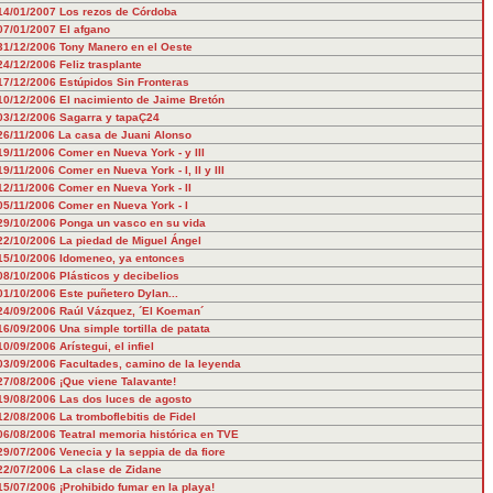
14/01/2007
Los rezos de Córdoba
07/01/2007
El afgano
31/12/2006
Tony Manero en el Oeste
24/12/2006
Feliz trasplante
17/12/2006
Estúpidos Sin Fronteras
10/12/2006
El nacimiento de Jaime Bretón
03/12/2006
Sagarra y tapaÇ24
26/11/2006
La casa de Juani Alonso
19/11/2006
Comer en Nueva York - y III
19/11/2006
Comer en Nueva York - I, II y III
12/11/2006
Comer en Nueva York - II
05/11/2006
Comer en Nueva York - I
29/10/2006
Ponga un vasco en su vida
22/10/2006
La piedad de Miguel Ángel
15/10/2006
Idomeneo, ya entonces
08/10/2006
Plásticos y decibelios
01/10/2006
Este puñetero Dylan...
24/09/2006
Raúl Vázquez, ´El Koeman´
16/09/2006
Una simple tortilla de patata
10/09/2006
Arístegui, el infiel
03/09/2006
Facultades, camino de la leyenda
27/08/2006
¡Que viene Talavante!
19/08/2006
Las dos luces de agosto
12/08/2006
La tromboflebitis de Fidel
06/08/2006
Teatral memoria histórica en TVE
29/07/2006
Venecia y la seppia de da fiore
22/07/2006
La clase de Zidane
15/07/2006
¡Prohibido fumar en la playa!