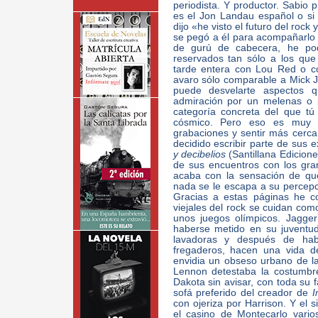
periodista. Y productor. Sabio 
es el Jon Landau español o si
dijo «he visto el futuro del roc
se pegó a él para acompañarlo a
de gurú de cabecera, he pod
reservados tan sólo a los qu
tarde entera con Lou Red o c
avaro sólo comparable a Mick J
puede desvelarte aspectos q
admiración por un melenas o p
categoría concreta del que t
cósmico. Pero eso es muy ú
grabaciones y sentir más cercan
decidido escribir parte de sus e
y decibelios
(Santillana Edicion
de sus encuentros con los gran
acaba con la sensación de qu
nada se le escapa a su percepc
Gracias a estas páginas he c
viejales del rock se cuidan como
unos juegos olímpicos. Jagge
haberse metido en su juventud
lavadoras y después de hab
fregaderos, hacen una vida d
envidia un obseso urbano de la
Lennon detestaba la costumbr
Dakota sin avisar, con toda su f
sofá preferido del creador de
I
con ojeriza por Harrison. Y el 
el casino de Montecarlo vari