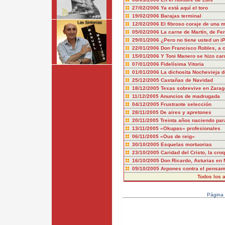
27/02/2006
Ya está aquí el toro
19/02/2006
Barajas terminal
12/02/2006
El fibroso coraje de una 
05/02/2006
La carne de Martín, de Fe
29/01/2006
¿Pero no tiene usted un i
22/01/2006
Don Francisco Robles, a 
15/01/2006
Y Toni Manero se hizo car
07/01/2006
Fidelísima Vitoria
01/01/2006
La dichosita Nochevieja d
25/12/2005
Castañas de Navidad
18/12/2005
Texas sobrevive en Zarag
11/12/2005
Anuncios de madrugada
04/12/2005
Frustrante selección
28/11/2005
De aires y apretones
20/11/2005
Treinta años naciendo par
13/11/2005
«Okupas» profesionales
06/11/2005
«Ous de reig»
30/10/2005
Esquelas mortuorias
23/10/2005
Caridad del Cristo, la cro
16/10/2005
Don Ricardo, Asturias en
09/10/2005
Arpones contra el pensam
Todos los a
Página