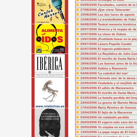
03/09/2006
Facultades, camino de la
27/08/2006
¡Que viene Talavante!
19/08/2006
Las dos luces de agosto
12/08/2006
La tromboflebitis de Fidel
06/08/2006
Teatral memoria histórica
29/07/2006
Venecia y la seppia de da 
22/07/2006
La clase de Zidane
15/07/2006
¡Prohibido fumar en la pla
09/07/2006
Lázaro Papaíto Candal
02/07/2006
El ingenio publicitario
25/06/2006
La República de Julio Ca
25/06/2006
El murillo de Santa María 
18/06/2006
Los buenos aires de la Gu
12/06/2006
Sabina y Ramoncín
04/06/2006
'La catedral del mar'
29/05/2006
Fórmula uno: de la danza 
22/05/2006
Ciudadela y el mejillón d
15/05/2006
El adiós de Manzanares
08/05/2006
El murillo de Santa María
01/05/2006
La batalla perdida del len
24/04/2006
La gracia de Manolo Mela
17/04/2006
María Remírez de Ganuza
10/04/2006
El fajín de la Macarena
03/04/2006
Un rodaballo perdido
26/03/2006
El cigarro más caro del 
20/03/2006
Yo viajaba en ese avión
13/03/2006
La papa negra de El Coto 
06/03/2006
En el nombre de Luis