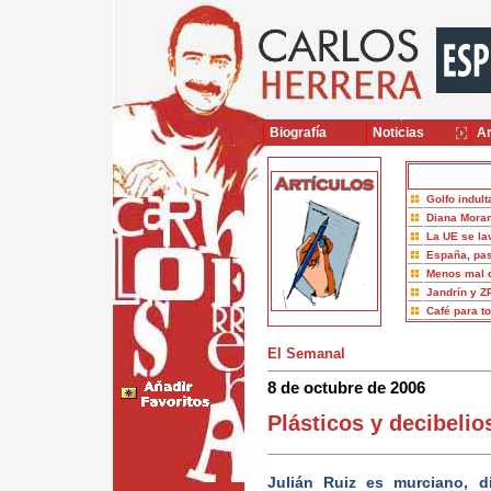
Biografía
Noticias
Ar
Golfo indult
Diana Moran
La UE se la
España, pas
Menos mal 
Jandrín y Z
Café para t
El Semanal
8 de octubre de 2006
Plásticos y decibelio
Julián Ruiz es murciano, 