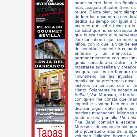
haber muerto John, los Beatle
más, asegura el autor. Bono es 
reluce. Canta bien, pero siemp
de leer los encuentros con Jul
dedica su tiempo por igual a 
acordes que sabe tocar en la 
santidad que no se corresponde
que busca tanto el superventa
Jackson afirma que siempre q
niños, con lo que la vida de es
de pedofilia inocente o culpab
enfermo y un mentiroso. 
permanentemente con una túni
genio consideraba Julián a P
mostrarse surrealista y creado
asegura que es un hombre ma
Townshend de las injustas
manifiesta su preferencia absol
lectores su amistad con el 
ciento. Solamente he echado en
Belfast
, Van Morrison, el borde 
con quien me consta que mant
imposible llevarse bien con un 
deslizar algún dato sobre su 
macizas muchachas. Mientras esc
fondo en una pantalla
The Last
The Band compartía escena 
Morrison –desconocido sin som
otro jovenzuelo más de la épo
volumen, Julianico, hazme el fa