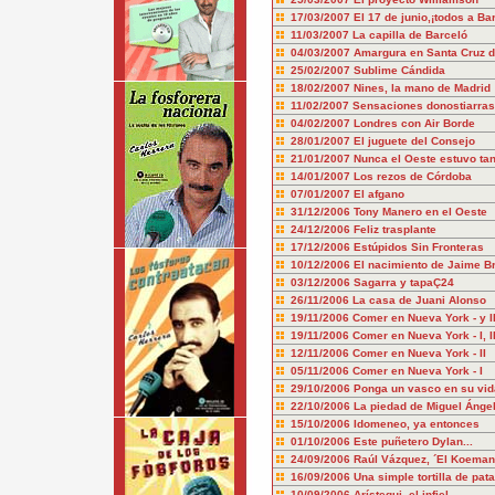
17/03/2007
El 17 de junio,¡todos a Ba
11/03/2007
La capilla de Barceló
04/03/2007
Amargura en Santa Cruz d
25/02/2007
Sublime Cándida
18/02/2007
Nines, la mano de Madrid
11/02/2007
Sensaciones donostiarras
04/02/2007
Londres con Air Borde
28/01/2007
El juguete del Consejo
21/01/2007
Nunca el Oeste estuvo tan
14/01/2007
Los rezos de Córdoba
07/01/2007
El afgano
31/12/2006
Tony Manero en el Oeste
24/12/2006
Feliz trasplante
17/12/2006
Estúpidos Sin Fronteras
10/12/2006
El nacimiento de Jaime B
03/12/2006
Sagarra y tapaÇ24
26/11/2006
La casa de Juani Alonso
19/11/2006
Comer en Nueva York - y II
19/11/2006
Comer en Nueva York - I, II 
12/11/2006
Comer en Nueva York - II
05/11/2006
Comer en Nueva York - I
29/10/2006
Ponga un vasco en su vid
22/10/2006
La piedad de Miguel Ánge
15/10/2006
Idomeneo, ya entonces
01/10/2006
Este puñetero Dylan...
24/09/2006
Raúl Vázquez, ´El Koeman
16/09/2006
Una simple tortilla de pata
10/09/2006
Arístegui, el infiel