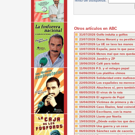
Texto de búsqueda:
Otros artículos en ABC
31/07/2026
Golfo indulta a golfos
23/07/2026
Diana Morant y su pestile
16/07/2026
La UE se lava las manos
10/07/2026
España, pase lo que pase
02/07/2026
Menos mal que nos queda
25/06/2026
Jandrín y ZP
18/06/2026
Café para todos
11/06/2026
P.S. y el milagro papal
04/06/2026
Los platillos chinos
28/05/2026
Solidaridad entre mafioso
22/05/2026
Los españoles no merecem
14/05/2026
Abucheos sí, pero también
08/05/2026
El virus de la rata
30/04/2026
El agravio de Pujol
16/04/2026
Víctimas de primera y de
09/04/2026
Caso Ábalos, fatal coinci
02/04/2026
Escribano, con la mano
26/03/2026
Llanto por Noelia
19/03/2026
¿Dónde están los que dec
12/03/2026
Una guerra y un cese
06/03/2026
Sánchez sale de cacería