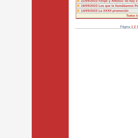
21/09/2023
Felipe y Alfonso: no hay 
18/09/2023
Los que le llamábamos P
14/09/2023
La XXXII promoción
Todos l
Página
1
2