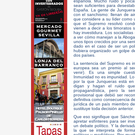
española. Mucho ruido y poca
sean suficientes para desestabil
España. La gente de Junqueras 
con el sanchismo: llenan de ai
que considere a su líder como u
que el Supremo resolvió conde
vienen a decir a los timoratos 
hay investidura. Los socialist
a ver cómo manejan a la Abogací
unos tipos crecidos por una sent
dado en el caso de ser un polí
hubiera organizado un golpe de
dos países.
La sentencia del Supremo es in
europea sea un premio al sec
venir). Es una simple cuest
Inmunidad no es impunidad. Lo 
por la que Junqueras está en 
digan y hagan el ruido que
propagandística, pero la sen
provisional que debió ser reco
definitiva como consecuencia d
jurídica de un país miembro d
sustituye toda decisión anterior.
Que eso signifique que Sánche
apretar esfínteres para ser inv
un debate político. Y la deriv
la que se interpreta de form
políticos y mediáticos. Por muc