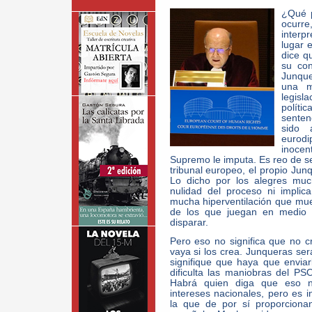
¿Qué p
ocurr
interp
lugar 
dice q
su con
Junque
una m
legisl
polít
sente
sido 
eurod
inocen
Supremo le imputa. Es reo de se
tribunal europeo, el propio Jun
Lo dicho por los alegres mu
nulidad del proceso ni implic
mucha hiperventilación que mues
de los que juegan en medio 
disparar.
Pero eso no significa que no c
vaya si los crea. Junqueras ser
signifique que haya que envia
dificulta las maniobras del PS
Habrá quien diga que eso n
intereses nacionales, pero es 
la que de por sí proporcionan 