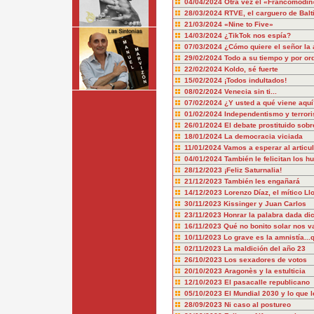
04/04/2024
Otra vez el «Francomodín
28/03/2024
RTVE, el carguero de Balt
21/03/2024
«Nine to Five»
14/03/2024
¿TikTok nos espía?
07/03/2024
¿Cómo quiere el señor la 
29/02/2024
Todo a su tiempo y por or
22/02/2024
Koldo, sé fuerte
15/02/2024
¡Todos indultados!
08/02/2024
Venecia sin ti...
07/02/2024
¿Y usted a qué viene aquí
01/02/2024
Independentismo y terror
26/01/2024
El debate prostituido sobr
18/01/2024
La democracia viciada
11/01/2024
Vamos a esperar al articu
04/01/2024
También le felicitan los hu
28/12/2023
¡Feliz Saturnalia!
21/12/2023
También les engañará
14/12/2023
Lorenzo Díaz, el mítico Ll
30/11/2023
Kissinger y Juan Carlos
23/11/2023
Honrar la palabra dada dic
16/11/2023
Qué no bonito solar nos v
10/11/2023
Lo grave es la amnistía..
02/11/2023
La maldición del año 23
26/10/2023
Los sexadores de votos
20/10/2023
Aragonès y la estulticia
12/10/2023
El pasacalle republicano
05/10/2023
El Mundial 2030 y lo que l
28/09/2023
Ni caso al postureo