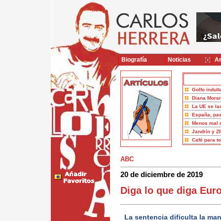
Biografía
Noticias
Ar
Golfo indult
Diana Moran
La UE se la
España, pas
Menos mal 
Jandrín y Z
Café para t
ABC
20 de diciembre de 2019
Diga lo que diga Eur
La sentencia dificulta la m