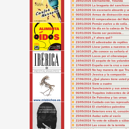
28/02/2026
Eternamente, Yolanda
20/02/2026
La bragueta del sanchism
12/02/2026
Un escenario absurdo y u
06/02/2026
Armas de distracción mas
30/01/2026
El rompecabezas del Mali
23/01/2026
Pemán vuelve a do solía..
15/01/2026
Un día en la cabeza de T
01/01/2026
Siento ser pesimista...
06/11/2025
¿Y ahora qué?
23/10/2025
El adiestrador de reptiles
20/10/2025
Llorar juntos a nuestros 
16/10/2025
¿No conoce su señoría el 
01/05/2025
Locos por el ciberataque
24/04/2025
El asquito de los yolando
17/04/2025
España con la cruz a cue
10/04/2025
No hay manera de que Tru
03/04/2025
Jessica y la compasión
27/06/2024
¿Qué planes tiene usted p
20/06/2024
Siete a cuatro
13/06/2024
Sanchezstein y sus amen
06/06/2024
Truquitos indecentes de ú
30/05/2024
De Palestina y las urnas
23/05/2024
Cuidado con las represali
09/05/2024
El clorhídrico palestino
02/05/2024
Deterioro eres tú, corazón
25/04/2024
Audaz salto al vacío
21/04/2024
Yo voto de sábado a sába
11/04/2024
Las cosas de la termita