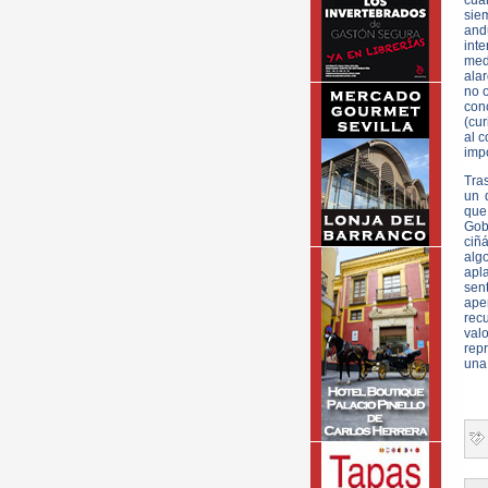
cual
sie
andu
int
med
ala
no o
con
(cu
al c
imp
Tra
un 
que
Gob
ciñ
alg
apla
sent
ape
rec
valo
rep
una