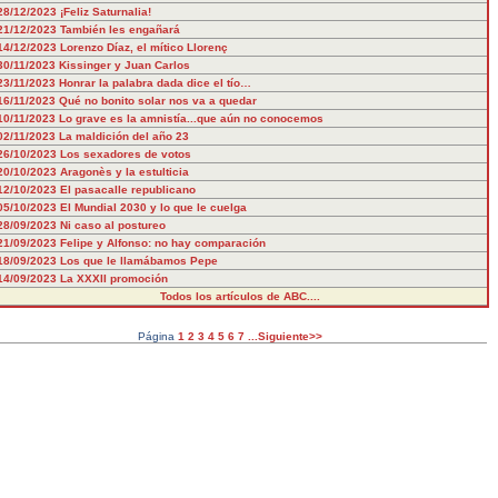
28/12/2023
¡Feliz Saturnalia!
21/12/2023
También les engañará
14/12/2023
Lorenzo Díaz, el mítico Llorenç
30/11/2023
Kissinger y Juan Carlos
23/11/2023
Honrar la palabra dada dice el tío…
16/11/2023
Qué no bonito solar nos va a quedar
10/11/2023
Lo grave es la amnistía...que aún no conocemos
02/11/2023
La maldición del año 23
26/10/2023
Los sexadores de votos
20/10/2023
Aragonès y la estulticia
12/10/2023
El pasacalle republicano
05/10/2023
El Mundial 2030 y lo que le cuelga
28/09/2023
Ni caso al postureo
21/09/2023
Felipe y Alfonso: no hay comparación
18/09/2023
Los que le llamábamos Pepe
14/09/2023
La XXXII promoción
Todos los artículos de ABC....
Página
1
2
3
4
5
6
7
...Siguiente>>