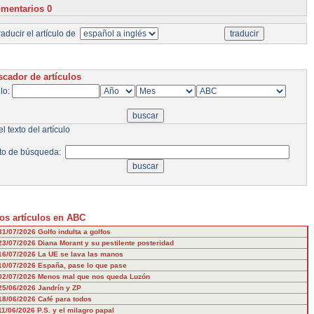
mentarios 0
aducir el artículo de
cador de artículos
ulo:
l texto del artículo
to de búsqueda:
os artículos en ABC
31/07/2026
Golfo indulta a golfos
23/07/2026
Diana Morant y su pestilente posteridad
16/07/2026
La UE se lava las manos
10/07/2026
España, pase lo que pase
02/07/2026
Menos mal que nos queda Luzón
25/06/2026
Jandrín y ZP
18/06/2026
Café para todos
11/06/2026
P.S. y el milagro papal