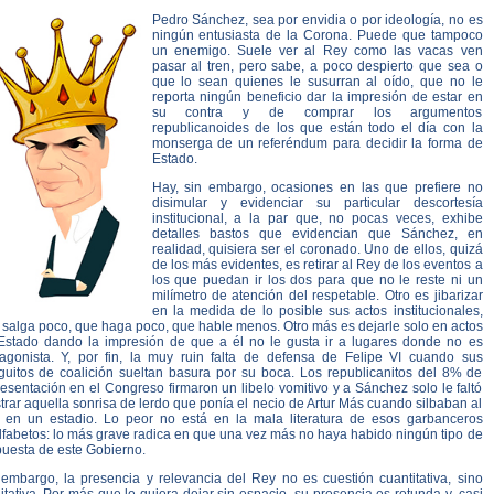
Pedro Sánchez, sea por envidia o por ideología, no es
ningún entusiasta de la Corona. Puede que tampoco
un enemigo. Suele ver al Rey como las vacas ven
pasar al tren, pero sabe, a poco despierto que sea o
que lo sean quienes le susurran al oído, que no le
reporta ningún beneficio dar la impresión de estar en
su contra y de comprar los argumentos
republicanoides de los que están todo el día con la
monserga de un referéndum para decidir la forma de
Estado.
Hay, sin embargo, ocasiones en las que prefiere no
disimular y evidenciar su particular descortesía
institucional, a la par que, no pocas veces, exhibe
detalles bastos que evidencian que Sánchez, en
realidad, quisiera ser el coronado. Uno de ellos, quizá
de los más evidentes, es retirar al Rey de los eventos a
los que puedan ir los dos para que no le reste ni un
milímetro de atención del respetable. Otro es jibarizar
en la medida de lo posible sus actos institucionales,
 salga poco, que haga poco, que hable menos. Otro más es dejarle solo en actos
Estado dando la impresión de que a él no le gusta ir a lugares donde no es
tagonista. Y, por fin, la muy ruin falta de defensa de Felipe VI cuando sus
guitos de coalición sueltan basura por su boca. Los republicanitos del 8% de
esentación en el Congreso firmaron un libelo vomitivo y a Sánchez solo le faltó
rar aquella sonrisa de lerdo que ponía el necio de Artur Más cuando silbaban al
 en un estadio. Lo peor no está en la mala literatura de esos garbanceros
lfabetos: lo más grave radica en que una vez más no haya habido ningún tipo de
puesta de este Gobierno.
 embargo, la presencia y relevancia del Rey no es cuestión cuantitativa, sino