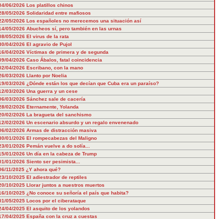
04/06/2026
Los platillos chinos
28/05/2026
Solidaridad entre mafiosos
22/05/2026
Los españoles no merecemos una situación así
14/05/2026
Abucheos sí, pero también en las urnas
08/05/2026
El virus de la rata
30/04/2026
El agravio de Pujol
16/04/2026
Víctimas de primera y de segunda
09/04/2026
Caso Ábalos, fatal coincidencia
02/04/2026
Escribano, con la mano
26/03/2026
Llanto por Noelia
19/03/2026
¿Dónde están los que decían que Cuba era un paraíso?
12/03/2026
Una guerra y un cese
06/03/2026
Sánchez sale de cacería
28/02/2026
Eternamente, Yolanda
20/02/2026
La bragueta del sanchismo
12/02/2026
Un escenario absurdo y un regalo envenenado
06/02/2026
Armas de distracción masiva
30/01/2026
El rompecabezas del Maligno
23/01/2026
Pemán vuelve a do solía...
15/01/2026
Un día en la cabeza de Trump
01/01/2026
Siento ser pesimista...
06/11/2025
¿Y ahora qué?
23/10/2025
El adiestrador de reptiles
20/10/2025
Llorar juntos a nuestros muertos
16/10/2025
¿No conoce su señoría el país que habita?
01/05/2025
Locos por el ciberataque
24/04/2025
El asquito de los yolandos
17/04/2025
España con la cruz a cuestas