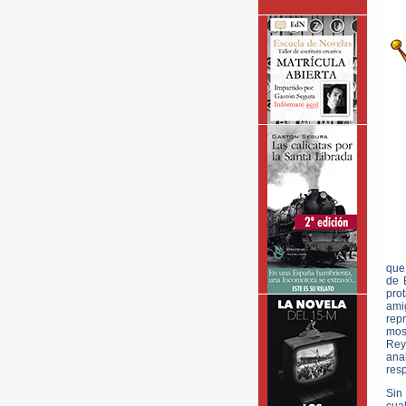
que
de 
pro
ami
repr
most
Rey
ana
res
Sin