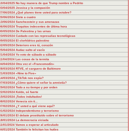
10/04/2025
No hay manera de que Trump nombre a Pedrito
03/04/2025
Jessica y la compasión
27/06/2024
¿Qué planes tiene usted para octubre?
20/06/2024
Siete a cuatro
13/06/2024
Sanchezstein y sus amenazas
06/06/2024
Truquitos indecentes de última hora
30/05/2024
De Palestina y las urnas
23/05/2024
Cuidado con las represalias tecnológicas
09/05/2024
El clorhídrico palestino
02/05/2024
Deterioro eres tú, corazón
25/04/2024
Audaz salto al vacío
21/04/2024
Yo voto de sábado a sábado
11/04/2024
Las cosas de la termita
04/04/2024
Otra vez el «Francomodín»
28/03/2024
RTVE, el carguero de Baltimore
21/03/2024
«Nine to Five»
14/03/2024
¿TikTok nos espía?
07/03/2024
¿Cómo quiere el señor la amnistía?
29/02/2024
Todo a su tiempo y por orden
22/02/2024
Koldo, sé fuerte
15/02/2024
¡Todos indultados!
08/02/2024
Venecia sin ti...
07/02/2024
¿Y usted a qué viene aquí?
01/02/2024
Independentismo y terrorismo
26/01/2024
El debate prostituido sobre el terrorismo
18/01/2024
La democracia viciada
11/01/2024
Vamos a esperar al articulado
04/01/2024
También le felicitan los hutíes