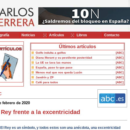
grafía
Noticias
Artículos
Libros
Contacto
Últimos artículos
Golfo indulta a golfos
[ABC]
Diana Morant y su pestilente posteridad
[ABC]
La UE se lava las manos
[ABC]
España, pase lo que pase
[ABC]
Menos mal que nos queda Luzón
[ABC]
Jandrín y ZP
[ABC]
Café para todos
[ABC]
C
e febrero de 2020
 Rey frente a la excentricidad
El Rey es un símbolo, y todos estos son una anécdota, una excentricidad