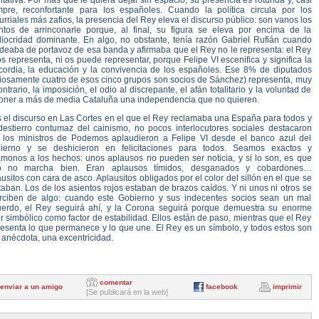
itativa. Por más que le quiera dejar sin espacio, su presencia es rotunda y, casi
mpre, reconfortante para los españoles. Cuando la política circula por los
rriales más zafios, la presencia del Rey eleva el discurso público: son vanos los
entos de arrinconarle porque, al final, su figura se eleva por encima de la
iocridad dominante. En algo, no obstante, tenía razón Gabriel Rufián cuando
rdeaba de portavoz de esa banda y afirmaba que el Rey no le representa: el Rey
s representa, ni os puede representar, porque Felipe VI escenifica y significa la
cordia, la educación y la convivencia de los españoles. Ese 8% de diputados
riosamente cuatro de esos cinco grupos son socios de Sánchez) representa, muy
ontrario, la imposición, el odio al discrepante, el afán totalitario y la voluntad de
oner a más de media Cataluña una independencia que no quieren.
s el discurso en Las Cortes en el que el Rey reclamaba una España para todos y
destierro contumaz del cainismo, no pocos interlocutores sociales destacaron
 los ministros de Podemos aplaudieron a Felipe VI desde el banco azul del
ierno y se deshicieron en felicitaciones para todos. Seamos exactos y
ámonos a los hechos: unos aplausos no pueden ser noticia, y si lo son, es que
o no marcha bien. Eran aplausos tímidos, desganados y cobardones…
usitos con cara de asco. Aplausitos obligados por el color del sillón en el que se
aban. Los de los asientos rojos estaban de brazos caídos. Y ni unos ni otros se
rciben de algo: cuando este Gobierno y sus indecentes socios sean un mal
uerdo, el Rey seguirá ahí, y la Corona seguirá porque demuestra su enorme
r simbólico como factor de estabilidad. Ellos están de paso, mientras que el Rey
resenta lo que permanece y lo que une. El Rey es un símbolo, y todos estos son
 anécdota, una excentricidad.
comentar
enviar a un amigo
facebook
imprimir
[Se publicará en la web]