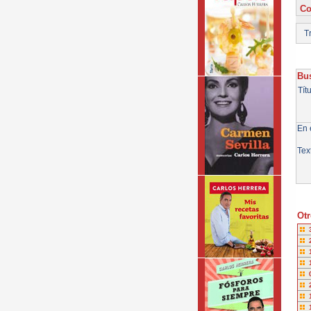
Co
Tr
Bus
Tít
En e
Tex
Otr