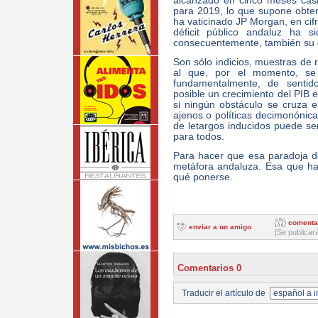
alcanzado en cinco meses casi 
para 2019, lo que supone obten
ha vaticinado JP Morgan, en cif
déficit público andaluz ha 
consecuentemente, también su 
Son sólo indicios, muestras de 
al que, por el momento, se 
fundamentalmente, de senti
posible un crecimiento del PIB e
si ningún obstáculo se cruza e
ajenos o políticas decimonónicas
de letargos inducidos puede se
para todos.
Para hacer que esa paradoja de
metáfora andaluza. Esa que ha
qué ponerse.
comenta
enviar a un amigo
[Se publicar
Comentarios 0
Traducir el artículo de