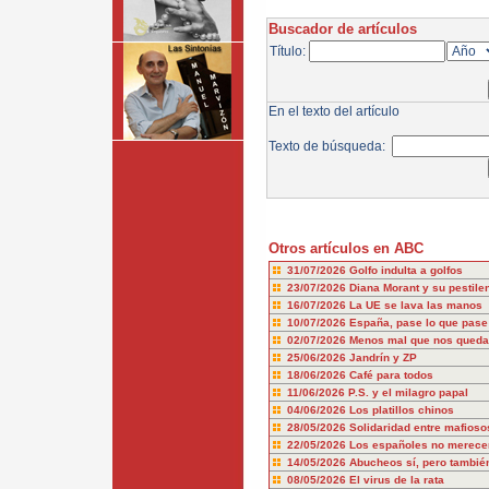
Buscador de artículos
Título:
En el texto del artículo
Texto de búsqueda:
Otros artículos en ABC
31/07/2026
Golfo indulta a golfos
23/07/2026
Diana Morant y su pestile
16/07/2026
La UE se lava las manos
10/07/2026
España, pase lo que pase
02/07/2026
Menos mal que nos queda
25/06/2026
Jandrín y ZP
18/06/2026
Café para todos
11/06/2026
P.S. y el milagro papal
04/06/2026
Los platillos chinos
28/05/2026
Solidaridad entre mafioso
22/05/2026
Los españoles no merecem
14/05/2026
Abucheos sí, pero también
08/05/2026
El virus de la rata