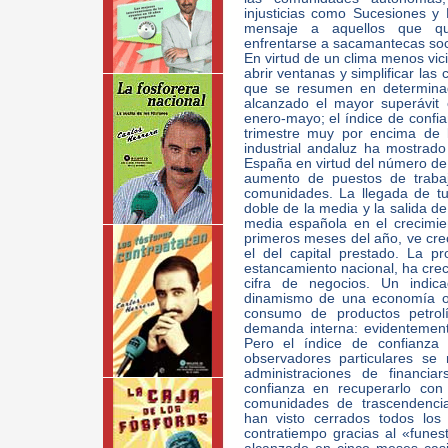
injusticias como Sucesiones y
mensaje a aquellos que qu
enfrentarse a sacamantecas soc
En virtud de un clima menos vici
abrir ventanas y simplificar las
que se resumen en determinad
alcanzado el mayor superávit 
enero-mayo; el índice de confia
trimestre muy por encima de l
industrial andaluz ha mostrad
España en virtud del número de
aumento de puestos de traba
comunidades. La llegada de tu
doble de la media y la salida de
media española en el crecimie
primeros meses del año, ve crec
el del capital prestado. La pr
estancamiento nacional, ha crec
cifra de negocios. Un indic
dinamismo de una economía o 
consumo de productos petrolí
demanda interna: evidentement
Pero el índice de confianza
observadores particulares se
administraciones de financia
confianza en recuperarlo con
comunidades de trascendencia 
han visto cerrados todos los
contratiempo gracias al «fune