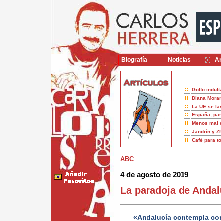
Biografía
Noticias
Ar
Golfo indult
Diana Moran
La UE se la
España, pas
Menos mal 
Jandrín y Z
Café para t
ABC
4 de agosto de 2019
La paradoja de Andal
«Andalucía contempla com