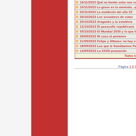
16/11/2023
Qué no bonito solar nos v
10/11/2023
Lo grave es la amnistía..
02/11/2023
La maldición del año 23
26/10/2023
Los sexadores de votos
20/10/2023
Aragonès y la estulticia
12/10/2023
El pasacalle republicano
05/10/2023
El Mundial 2030 y lo que l
28/09/2023
Ni caso al postureo
21/09/2023
Felipe y Alfonso: no hay 
18/09/2023
Los que le llamábamos P
14/09/2023
La XXXII promoción
Todos l
Página
1
2