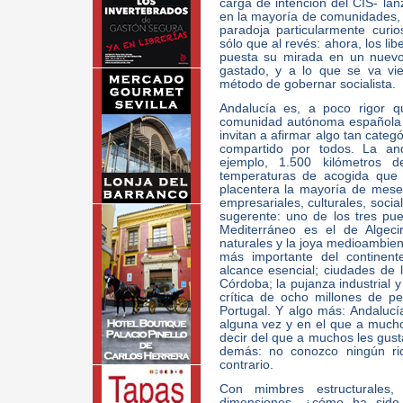
carga de intención del CIS- lan
en la mayoría de comunidades, 
paradoja particularmente curio
sólo que al revés: ahora, los li
puesta su mirada en un nuevo 
gastado, y a lo que se va vi
método de gobernar socialista.
Andalucía es, a poco rigor q
comunidad autónoma española 
invitan a afirmar algo tan cate
compartido por todos. La an
ejemplo, 1.500 kilómetros 
temperaturas de acogida que 
placentera la mayoría de meses
empresariales, culturales, soci
sugerente: uno de los tres pu
Mediterráneo es el de Algeci
naturales y la joya medioambien
más importante del continent
alcance esencial; ciudades de 
Córdoba; la pujanza industrial y
crítica de ocho millones de pe
Portugal. Y algo más: Andalucía
alguna vez y en el que a muchos
decir del que a muchos les gusta
demás: no conozco ningún ric
contrario.
Con mimbres estructurales, 
dimensiones, ¿cómo ha sido 