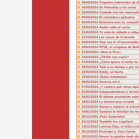
06/06/2024
Truquitos indecentes de ú
30/05/2024
De Palestina y las urnas
23/05/2024
Cuidado con las represali
09/05/2024
El clorhídrico palestino
02/05/2024
Deterioro eres tú, corazón
25/04/2024
Audaz salto al vacío
21/04/2024
Yo voto de sábado a sába
11/04/2024
Las cosas de la termita
04/04/2024
Otra vez el «Francomodín
28/03/2024
RTVE, el carguero de Balt
21/03/2024
«Nine to Five»
14/03/2024
¿TikTok nos espía?
07/03/2024
¿Cómo quiere el señor la 
29/02/2024
Todo a su tiempo y por or
22/02/2024
Koldo, sé fuerte
15/02/2024
¡Todos indultados!
08/02/2024
Venecia sin ti...
07/02/2024
¿Y usted a qué viene aquí
01/02/2024
Independentismo y terror
26/01/2024
El debate prostituido sobr
18/01/2024
La democracia viciada
11/01/2024
Vamos a esperar al articu
04/01/2024
También le felicitan los hu
28/12/2023
¡Feliz Saturnalia!
21/12/2023
También les engañará
14/12/2023
Lorenzo Díaz, el mítico Ll
30/11/2023
Kissinger y Juan Carlos
23/11/2023
Honrar la palabra dada dic