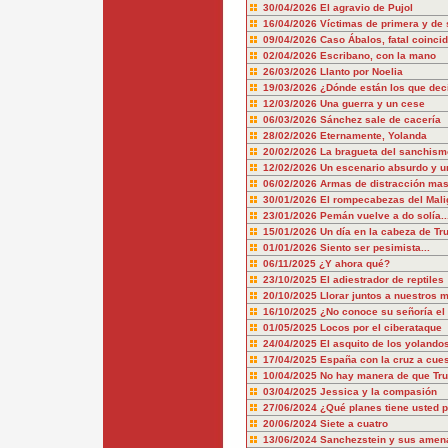
30/04/2026
El agravio de Pujol
16/04/2026
Víctimas de primera y de
09/04/2026
Caso Ábalos, fatal coinci
02/04/2026
Escribano, con la mano
26/03/2026
Llanto por Noelia
19/03/2026
¿Dónde están los que dec
12/03/2026
Una guerra y un cese
06/03/2026
Sánchez sale de cacería
28/02/2026
Eternamente, Yolanda
20/02/2026
La bragueta del sanchism
12/02/2026
Un escenario absurdo y u
06/02/2026
Armas de distracción mas
30/01/2026
El rompecabezas del Mali
23/01/2026
Pemán vuelve a do solía..
15/01/2026
Un día en la cabeza de T
01/01/2026
Siento ser pesimista...
06/11/2025
¿Y ahora qué?
23/10/2025
El adiestrador de reptiles
20/10/2025
Llorar juntos a nuestros 
16/10/2025
¿No conoce su señoría el 
01/05/2025
Locos por el ciberataque
24/04/2025
El asquito de los yolando
17/04/2025
España con la cruz a cue
10/04/2025
No hay manera de que Tru
03/04/2025
Jessica y la compasión
27/06/2024
¿Qué planes tiene usted p
20/06/2024
Siete a cuatro
13/06/2024
Sanchezstein y sus amen