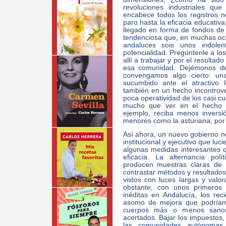
revoluciones industriales q
encabece todos los registros n
paro hasta la eficacia educativ
llegado en forma de fondos de
tendenciosa que, en muchas oca
andaluces sois unos indolen
potencialidad. Pregúntenle a lo
allí a trabajar y por el resulta
esa comunidad. Dejémonos de
convengamos algo cierto: un
sucumbido ante el atractivo l
también en un hecho incontrover
poca operatividad de los casi c
mucho que ver en el hecho e
ejemplo, reciba menos invers
menores como la asturiana, por
Así ahora, un nuevo gobierno no
institucional y ejecutivo que lu
algunas medidas interesantes 
eficacia. La alternancia pol
producen muestras claras de 
contrastar métodos y resultados,
vistos con luces largas y val
obstante, con unos primeros 
inéditas en Andalucía, los r
asomo de mejora que podríam
cuerpos más o menos sanos 
acertados. Bajar los impuestos
las comunidades autónomas,