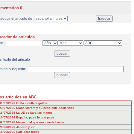
mentarios 0
aducir el artículo de
cador de artículos
ulo:
l texto del artículo
to de búsqueda:
os artículos en ABC
31/07/2026
Golfo indulta a golfos
23/07/2026
Diana Morant y su pestilente posteridad
16/07/2026
La UE se lava las manos
10/07/2026
España, pase lo que pase
02/07/2026
Menos mal que nos queda Luzón
25/06/2026
Jandrín y ZP
18/06/2026
Café para todos