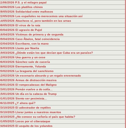
11/06/2026
P.S. y el milagro papal
04/06/2026
Los platillos chinos
28/05/2026
Solidaridad entre mafiosos
22/05/2026
Los españoles no merecemos una situación así
14/05/2026
Abucheos sí, pero también en las urnas
08/05/2026
El virus de la rata
30/04/2026
El agravio de Pujol
16/04/2026
Víctimas de primera y de segunda
09/04/2026
Caso Ábalos, fatal coincidencia
02/04/2026
Escribano, con la mano
26/03/2026
Llanto por Noelia
19/03/2026
¿Dónde están los que decían que Cuba era un paraíso?
12/03/2026
Una guerra y un cese
06/03/2026
Sánchez sale de cacería
28/02/2026
Eternamente, Yolanda
20/02/2026
La bragueta del sanchismo
12/02/2026
Un escenario absurdo y un regalo envenenado
06/02/2026
Armas de distracción masiva
30/01/2026
El rompecabezas del Maligno
23/01/2026
Pemán vuelve a do solía...
15/01/2026
Un día en la cabeza de Trump
01/01/2026
Siento ser pesimista...
06/11/2025
¿Y ahora qué?
23/10/2025
El adiestrador de reptiles
20/10/2025
Llorar juntos a nuestros muertos
16/10/2025
¿No conoce su señoría el país que habita?
01/05/2025
Locos por el ciberataque
24/04/2025
El asquito de los yolandos