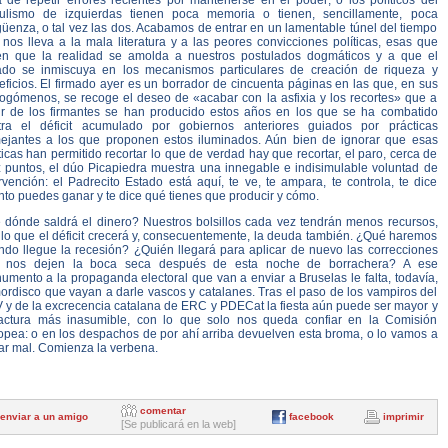
a de repetir errores recientes por mantenerse en el poder; o los políticos del
ulismo de izquierdas tienen poca memoria o tienen, sencillamente, poca
üenza, o tal vez las dos. Acabamos de entrar en un lamentable túnel del tiempo
nos lleva a la mala literatura y a las peores convicciones políticas, esas que
en que la realidad se amolda a nuestros postulados dogmáticos y a que el
ado se inmiscuya en los mecanismos particulares de creación de riqueza y
ficios. El firmado ayer es un borrador de cincuenta páginas en las que, en sus
logómenos, se recoge el deseo de «acabar con la asfixia y los recortes» que a
ir de los firmantes se han producido estos años en los que se ha combatido
tra el déficit acumulado por gobiernos anteriores guiados por prácticas
ejantes a los que proponen estos iluminados. Aún bien de ignorar que esas
ticas han permitido recortar lo que de verdad hay que recortar, el paro, cerca de
z puntos, el dúo Picapiedra muestra una innegable e indisimulable voluntad de
rvención: el Padrecito Estado está aquí, te ve, te ampara, te controla, te dice
to puedes ganar y te dice qué tienes que producir y cómo.
 dónde saldrá el dinero? Nuestros bolsillos cada vez tendrán menos recursos,
 lo que el déficit crecerá y, consecuentemente, la deuda también. ¿Qué haremos
ndo llegue la recesión? ¿Quién llegará para aplicar de nuevo las correcciones
 nos dejen la boca seca después de esta noche de borrachera? A ese
mento a la propaganda electoral que van a enviar a Bruselas le falta, todavía,
ordisco que vayan a darle vascos y catalanes. Tras el paso de los vampiros del
 y de la excrecencia catalana de ERC y PDECat la fiesta aún puede ser mayor y
factura más inasumible, con lo que solo nos queda confiar en la Comisión
opea: o en los despachos de por ahí arriba devuelven esta broma, o lo vamos a
ar mal. Comienza la verbena.
comentar
enviar a un amigo
facebook
imprimir
[Se publicará en la web]