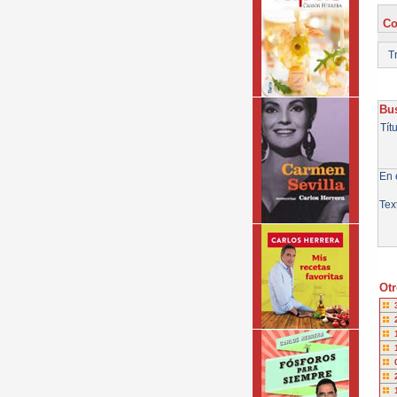
Co
Tr
Bus
Tít
En e
Tex
Otr