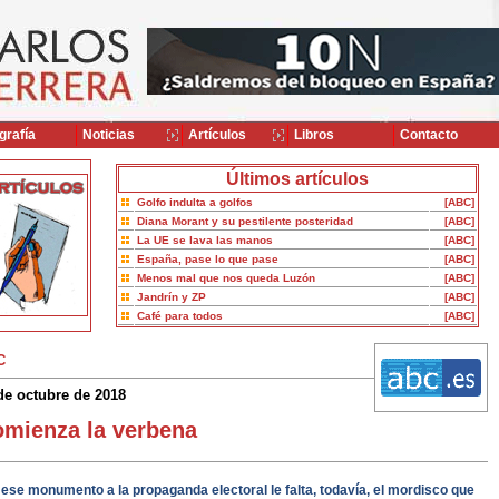
grafía
Noticias
Artículos
Libros
Contacto
Últimos artículos
Golfo indulta a golfos
[ABC]
Diana Morant y su pestilente posteridad
[ABC]
La UE se lava las manos
[ABC]
España, pase lo que pase
[ABC]
Menos mal que nos queda Luzón
[ABC]
Jandrín y ZP
[ABC]
Café para todos
[ABC]
C
de octubre de 2018
mienza la verbena
 ese monumento a la propaganda electoral le falta, todavía, el mordisco que