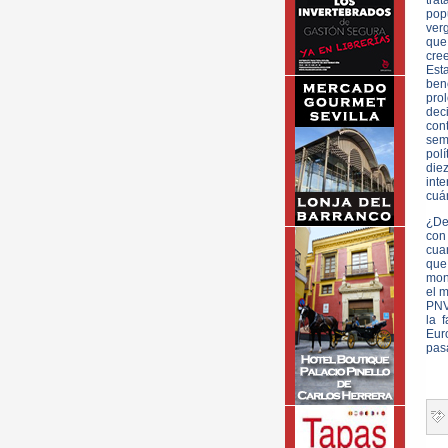
trat
pop
verg
que 
cre
Est
bene
pro
dec
con
sem
polí
die
inte
cuán
¿De
con
cua
que
monu
el m
PNV
la 
Eur
pas