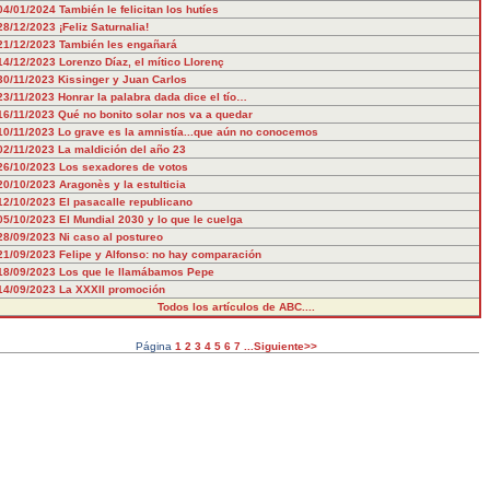
04/01/2024
También le felicitan los hutíes
28/12/2023
¡Feliz Saturnalia!
21/12/2023
También les engañará
14/12/2023
Lorenzo Díaz, el mítico Llorenç
30/11/2023
Kissinger y Juan Carlos
23/11/2023
Honrar la palabra dada dice el tío…
16/11/2023
Qué no bonito solar nos va a quedar
10/11/2023
Lo grave es la amnistía...que aún no conocemos
02/11/2023
La maldición del año 23
26/10/2023
Los sexadores de votos
20/10/2023
Aragonès y la estulticia
12/10/2023
El pasacalle republicano
05/10/2023
El Mundial 2030 y lo que le cuelga
28/09/2023
Ni caso al postureo
21/09/2023
Felipe y Alfonso: no hay comparación
18/09/2023
Los que le llamábamos Pepe
14/09/2023
La XXXII promoción
Todos los artículos de ABC....
Página
1
2
3
4
5
6
7
...Siguiente>>