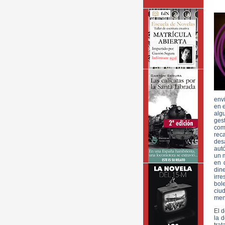
env
en 
alg
ges
com
rec
des
aut
un 
en 
dine
irre
bol
ciud
men
El d
la 