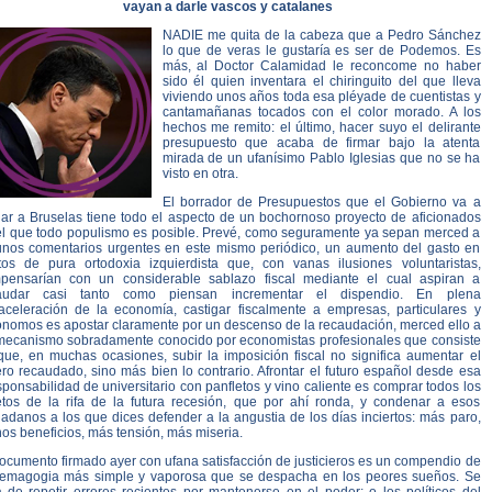
vayan a darle vascos y catalanes
NADIE me quita de la cabeza que a Pedro Sánchez
lo que de veras le gustaría es ser de Podemos. Es
más, al Doctor Calamidad le reconcome no haber
sido él quien inventara el chiringuito del que lleva
viviendo unos años toda esa pléyade de cuentistas y
cantamañanas tocados con el color morado. A los
hechos me remito: el último, hacer suyo el delirante
presupuesto que acaba de firmar bajo la atenta
mirada de un ufanísimo Pablo Iglesias que no se ha
visto en otra.
El borrador de Presupuestos que el Gobierno va a
iar a Bruselas tiene todo el aspecto de un bochornoso proyecto de aficionados
el que todo populismo es posible. Prevé, como seguramente ya sepan merced a
unos comentarios urgentes en este mismo periódico, un aumento del gasto en
tos de pura ortodoxia izquierdista que, con vanas ilusiones voluntaristas,
pensarían con un considerable sablazo fiscal mediante el cual aspiran a
audar casi tanto como piensan incrementar el dispendio. En plena
aceleración de la economía, castigar fiscalmente a empresas, particulares y
ónomos es apostar claramente por un descenso de la recaudación, merced ello a
mecanismo sobradamente conocido por economistas profesionales que consiste
que, en muchas ocasiones, subir la imposición fiscal no significa aumentar el
ro recaudado, sino más bien lo contrario. Afrontar el futuro español desde esa
sponsabilidad de universitario con panfletos y vino caliente es comprar todos los
etos de la rifa de la futura recesión, que por ahí ronda, y condenar a esos
adanos a los que dices defender a la angustia de los días inciertos: más paro,
os beneficios, más tensión, más miseria.
ocumento firmado ayer con ufana satisfacción de justicieros es un compendio de
demagogia más simple y vaporosa que se despacha en los peores sueños. Se