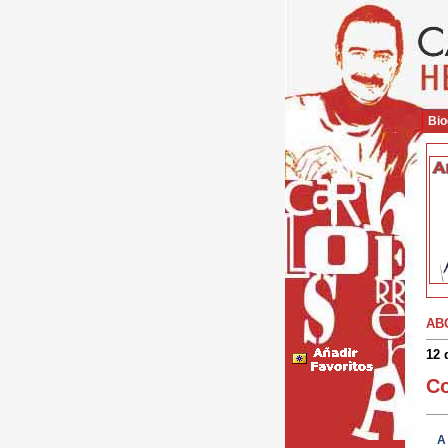
Bio
AB
12 
Co
A