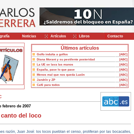
grafía
Noticias
Artículos
Libros
Contacto
Últimos artículos
Golfo indulta a golfos
[ABC]
Diana Morant y su pestilente posteridad
[ABC]
La UE se lava las manos
[ABC]
España, pase lo que pase
[ABC]
Menos mal que nos queda Luzón
[ABC]
Jandrín y ZP
[ABC]
Café para todos
[ABC]
C
e febrero de 2007
 canto del loco
es razón, Juan José: los locos pueblan el censo, proliferan por las bocacalles,