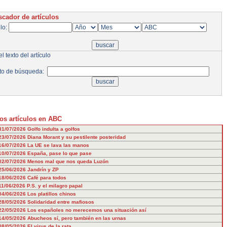
cador de artículos
ulo:
l texto del artículo
to de búsqueda:
os artículos en ABC
31/07/2026
Golfo indulta a golfos
23/07/2026
Diana Morant y su pestilente posteridad
16/07/2026
La UE se lava las manos
10/07/2026
España, pase lo que pase
02/07/2026
Menos mal que nos queda Luzón
25/06/2026
Jandrín y ZP
18/06/2026
Café para todos
11/06/2026
P.S. y el milagro papal
04/06/2026
Los platillos chinos
28/05/2026
Solidaridad entre mafiosos
22/05/2026
Los españoles no merecemos una situación así
14/05/2026
Abucheos sí, pero también en las urnas
08/05/2026
El virus de la rata