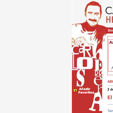
Bio
AB
2 d
El
Tien