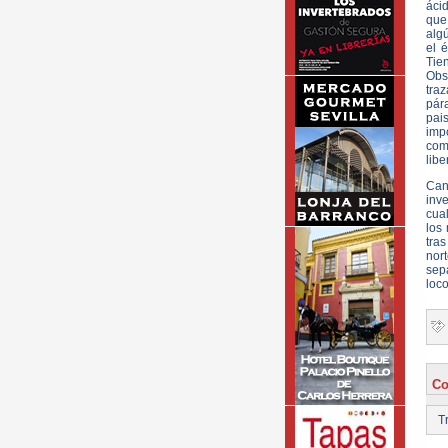
ácid
que 
alg
el 
Tien
Obs
tra
pár
pai
impo
comu
libe
Can
inv
cual
los
tra
nor
sepa
loco
Co
Tr