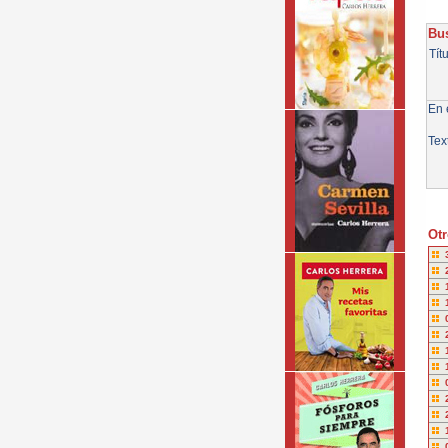
Bus
Tít
En e
Tex
Otr