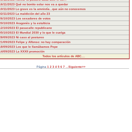
16/11/2023
Qué no bonito solar nos va a quedar
10/11/2023
Lo grave es la amnistía...que aún no conocemos
02/11/2023
La maldición del año 23
26/10/2023
Los sexadores de votos
20/10/2023
Aragonès y la estulticia
12/10/2023
El pasacalle republicano
05/10/2023
El Mundial 2030 y lo que le cuelga
28/09/2023
Ni caso al postureo
21/09/2023
Felipe y Alfonso: no hay comparación
18/09/2023
Los que le llamábamos Pepe
14/09/2023
La XXXII promoción
Todos los artículos de ABC....
Página
1
2
3
4
5
6
7
...Siguiente>>