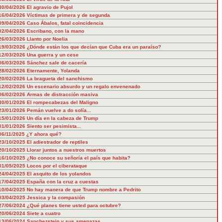
30/04/2026
El agravio de Pujol
16/04/2026
Víctimas de primera y de segunda
09/04/2026
Caso Ábalos, fatal coincidencia
02/04/2026
Escribano, con la mano
26/03/2026
Llanto por Noelia
19/03/2026
¿Dónde están los que decían que Cuba era un paraíso?
12/03/2026
Una guerra y un cese
06/03/2026
Sánchez sale de cacería
28/02/2026
Eternamente, Yolanda
20/02/2026
La bragueta del sanchismo
12/02/2026
Un escenario absurdo y un regalo envenenado
06/02/2026
Armas de distracción masiva
30/01/2026
El rompecabezas del Maligno
23/01/2026
Pemán vuelve a do solía...
15/01/2026
Un día en la cabeza de Trump
01/01/2026
Siento ser pesimista...
06/11/2025
¿Y ahora qué?
23/10/2025
El adiestrador de reptiles
20/10/2025
Llorar juntos a nuestros muertos
16/10/2025
¿No conoce su señoría el país que habita?
01/05/2025
Locos por el ciberataque
24/04/2025
El asquito de los yolandos
17/04/2025
España con la cruz a cuestas
10/04/2025
No hay manera de que Trump nombre a Pedrito
03/04/2025
Jessica y la compasión
27/06/2024
¿Qué planes tiene usted para octubre?
20/06/2024
Siete a cuatro
13/06/2024
Sanchezstein y sus amenazas