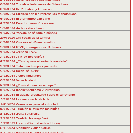
06/06/2024
Truquitos indecentes de última hora
30/05/2024
De Palestina y las urnas
23/05/2024
Cuidado con las represalias tecnológicas
09/05/2024
El clorhídrico palestino
02/05/2024
Deterioro eres tú, corazón
25/04/2024
Audaz salto al vacío
21/04/2024
Yo voto de sábado a sábado
11/04/2024
Las cosas de la termita
04/04/2024
Otra vez el «Francomodín»
28/03/2024
RTVE, el carguero de Baltimore
21/03/2024
«Nine to Five»
14/03/2024
¿TikTok nos espía?
07/03/2024
¿Cómo quiere el señor la amnistía?
29/02/2024
Todo a su tiempo y por orden
22/02/2024
Koldo, sé fuerte
15/02/2024
¡Todos indultados!
08/02/2024
Venecia sin ti...
07/02/2024
¿Y usted a qué viene aquí?
01/02/2024
Independentismo y terrorismo
26/01/2024
El debate prostituido sobre el terrorismo
18/01/2024
La democracia viciada
11/01/2024
Vamos a esperar al articulado
04/01/2024
También le felicitan los hutíes
28/12/2023
¡Feliz Saturnalia!
21/12/2023
También les engañará
14/12/2023
Lorenzo Díaz, el mítico Llorenç
30/11/2023
Kissinger y Juan Carlos
23/11/2023
Honrar la palabra dada dice el tío…