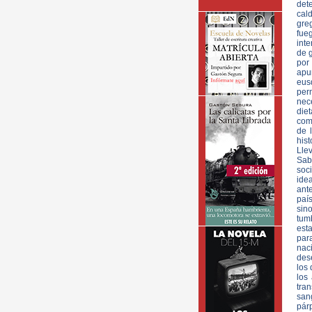
dete
cald
greg
fue
inte
de 
por
apu
eus
per
nece
die
com
de 
his
Lle
Sabi
soci
idea
ante
paí
sin
tum
esta
para
naci
dese
los 
los
tra
sang
pár