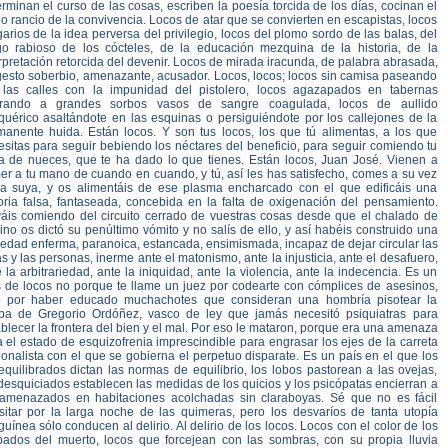
rminan el curso de las cosas, escriben la poesía torcida de los días, cocinan el
o rancio de la convivencia. Locos de atar que se convierten en escapistas, locos
arios de la idea perversa del privilegio, locos del plomo sordo de las balas, del
go rabioso de los cócteles, de la educación mezquina de la historia, de la
rpretación retorcida del devenir. Locos de mirada iracunda, de palabra abrasada,
gesto soberbio, amenazante, acusador. Locos, locos; locos sin camisa paseando
 las calles con la impunidad del pistolero, locos agazapados en tabernas
rando a grandes sorbos vasos de sangre coagulada, locos de aullido
quérico asaltándote en las esquinas o persiguiéndote por los callejones de la
manente huida. Están locos. Y son tus locos, los que tú alimentas, a los que
sitas para seguir bebiendo los néctares del beneficio, para seguir comiendo tu
ta de nueces, que te ha dado lo que tienes. Están locos, Juan José. Vienen a
er a tu mano de cuando en cuando, y tú, así les has satisfecho, comes a su vez
la suya, y os alimentáis de ese plasma encharcado con el que edificáis una
toria falsa, fantaseada, concebida en la falta de oxigenación del pensamiento.
váis comiendo del circuito cerrado de vuestras cosas desde que el chalado de
no os dictó su penúltimo vómito y no salís de ello, y así habéis construido una
edad enferma, paranoica, estancada, ensimismada, incapaz de dejar circular las
s y las personas, inerme ante el matonismo, ante la injusticia, ante el desafuero,
 la arbitrariedad, ante la iniquidad, ante la violencia, ante la indecencia. Es un
s de locos no porque te llame un juez por codearte con cómplices de asesinos,
o por haber educado muchachotes que consideran una hombría pisotear la
ba de Gregorio Ordóñez, vasco de ley que jamás necesitó psiquiatras para
blecer la frontera del bien y el mal. Por eso le mataron, porque era una amenaza
 el estado de esquizofrenia imprescindible para engrasar los ejes de la carreta
onalista con el que se gobierna el perpetuo disparate. Es un país en el que los
quilibrados dictan las normas de equilibrio, los lobos pastorean a las ovejas,
desquiciados establecen las medidas de los quicios y los psicópatas encierran a
 amenazados en habitaciones acolchadas sin claraboyas. Sé que no es fácil
nsitar por la larga noche de las quimeras, pero los desvaríos de tanta utopía
uínea sólo conducen al delirio. Al delirio de los locos. Locos con el color de los
pados del muerto, locos que forcejean con las sombras, con su propia lluvia