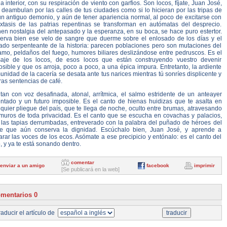
a interior, con su respiración de viento con garfios. Son locos, fíjate, Juan José,
deambulan por las calles de tus ciudades como si lo hicieran por las tripas de
ún antiguo demonio, y aún de tener apariencia normal, al poco de excitarse con
éxtasis de las patrias repentinas se transforman en autómatas del desprecio.
en nostalgia del antepasado y la esperanza, en su boca, se hace puro estertor.
erva bien ese velo de sangre que duerme sobre el enlosado de los días y el
zado serpenteante de la historia: parecen poblaciones pero son mutaciones del
amo, peldaños del fuego, humores biliares deslizándose entre pedruscos. Es el
saje de los locos, de esos locos que están construyendo vuestro devenir
sible y que os arroja, poco a poco, a una épica impura. Entretanto, la ardiente
nidad de la cacería se desata ante tus narices mientras tú sonríes displicente y
ras sentencias de café.
tan con voz desafinada, atonal, arrítmica, el salmo estridente de un anteayer
entado y un futuro imposible. Es el canto de hienas huidizas que te asalta en
quier pliegue del país, que te llega de noche, oculto entre brumas, atravesando
 muros de toda privacidad. Es el canto que se escucha en covachas y palacios,
s las tapias derrumbadas, entreverado con la palabra del puñado de héroes del
te que aún conserva la dignidad. Escúchalo bien, Juan José, y aprende a
rar las voces de los ecos. Asómate a ese precipicio y entónalo: es el canto del
, y ya te está sonando dentro.
comentar
enviar a un amigo
facebook
imprimir
[Se publicará en la web]
mentarios 0
aducir el artículo de