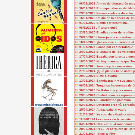
06/02/2026
Armas de distracción mas
30/01/2026
El rompecabezas del Mali
23/01/2026
Pemán vuelve a do solía..
15/01/2026
Un día en la cabeza de T
01/01/2026
Siento ser pesimista...
06/11/2025
¿Y ahora qué?
23/10/2025
El adiestrador de reptiles
20/10/2025
Llorar juntos a nuestros 
16/10/2025
¿No conoce su señoría el 
01/05/2025
Locos por el ciberataque
24/04/2025
El asquito de los yolando
17/04/2025
España con la cruz a cue
10/04/2025
No hay manera de que Tru
03/04/2025
Jessica y la compasión
27/06/2024
¿Qué planes tiene usted p
20/06/2024
Siete a cuatro
13/06/2024
Sanchezstein y sus amen
06/06/2024
Truquitos indecentes de ú
30/05/2024
De Palestina y las urnas
23/05/2024
Cuidado con las represali
09/05/2024
El clorhídrico palestino
02/05/2024
Deterioro eres tú, corazón
25/04/2024
Audaz salto al vacío
21/04/2024
Yo voto de sábado a sába
11/04/2024
Las cosas de la termita
04/04/2024
Otra vez el «Francomodín
28/03/2024
RTVE, el carguero de Balt
21/03/2024
«Nine to Five»