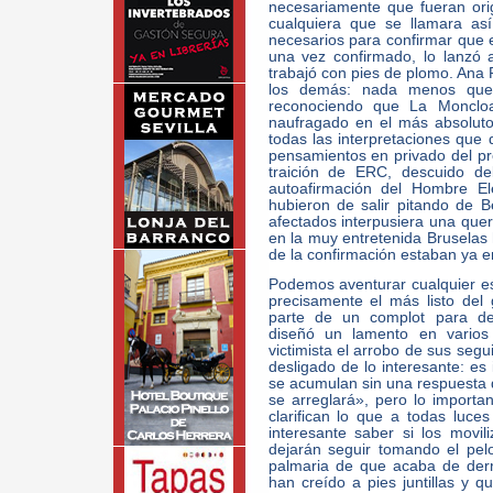
necesariamente que fueran ori
cualquiera que se llamara así
necesarios para confirmar que 
una vez confirmado, lo lanzó a
trabajó con pies de plomo. Ana
los demás: nada menos que 
reconociendo que La Moncloa
naufragado en el más absoluto 
todas las interpretaciones que 
pensamientos en privado del pre
traición de ERC, descuido de
autoafirmación del Hombre El
hubieron de salir pitando de 
afectados interpusiera una quere
en la muy entretenida Bruselas 
de la confirmación estaban ya en
Podemos aventurar cualquier es
precisamente el más listo del
parte de un complot para de
diseñó un lamento en varios
victimista el arrobo de sus segu
desligado de lo interesante: es
se acumulan sin una respuesta de
se arreglará», pero lo import
clarifican lo que a todas luc
interesante saber si los movi
dejarán seguir tomando el pelo
palmaria de que acaba de der
han creído a pies juntillas y 