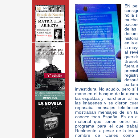
EN per
consig
no la 
mucha
pacien
de las
docume
histor
en la e
la may
al rev
queri
Bruse
fuera 
previs
regist
despué
parla
investidura. No acudió, pero sí
mano en el bosque de la ausenc
las espaldas y marcharon al ho
las imágenes y se dieron cue
repasaba mensajes telefónic
mostraban mensajes de un tal
conoce toda España. Es en e
material que tienen entre m
programa para el que traba
Realmente, a pesar de la textua
nombre de Carles como re