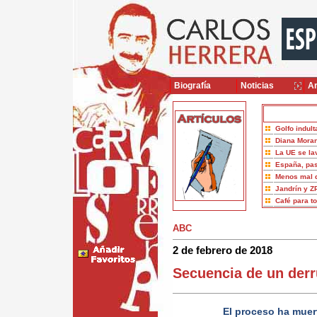
Biografía
Noticias
Ar
Golfo indult
Diana Moran
La UE se la
España, pas
Menos mal 
Jandrín y Z
Café para t
ABC
2 de febrero de 2018
Secuencia de un der
El proceso ha muer