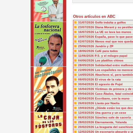
Otros artículos en ABC
31/07/2026
Golfo indulta a golfos
23/07/2026
Diana Morant y su pestile
16/07/2026
La UE se lava las manos
10/07/2026
España, pase lo que pase
02/07/2026
Menos mal que nos queda
25/06/2026
Jandrín y ZP
18/06/2026
Café para todos
11/06/2026
P.S. y el milagro papal
04/06/2026
Los platillos chinos
28/05/2026
Solidaridad entre mafioso
22/05/2026
Los españoles no merecem
14/05/2026
Abucheos sí, pero también
08/05/2026
El virus de la rata
30/04/2026
El agravio de Pujol
16/04/2026
Víctimas de primera y de
09/04/2026
Caso Ábalos, fatal coinci
02/04/2026
Escribano, con la mano
26/03/2026
Llanto por Noelia
19/03/2026
¿Dónde están los que dec
12/03/2026
Una guerra y un cese
06/03/2026
Sánchez sale de cacería
28/02/2026
Eternamente, Yolanda
20/02/2026
La bragueta del sanchism
12/02/2026
Un escenario absurdo y u