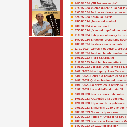
14/03/2024
¿TikTok nos espía?
07/03/2024
¿Cómo quiere el señor la 
29/02/2024
Todo a su tiempo y por or
22/02/2024
Koldo, sé fuerte
15/02/2024
¡Todos indultados!
08/02/2024
Venecia sin ti...
07/02/2024
¿Y usted a qué viene aquí
01/02/2024
Independentismo y terror
26/01/2024
El debate prostituido sobr
18/01/2024
La democracia viciada
11/01/2024
Vamos a esperar al articu
04/01/2024
También le felicitan los hu
28/12/2023
¡Feliz Saturnalia!
21/12/2023
También les engañará
14/12/2023
Lorenzo Díaz, el mítico Ll
30/11/2023
Kissinger y Juan Carlos
23/11/2023
Honrar la palabra dada dic
16/11/2023
Qué no bonito solar nos v
10/11/2023
Lo grave es la amnistía..
02/11/2023
La maldición del año 23
26/10/2023
Los sexadores de votos
20/10/2023
Aragonès y la estulticia
12/10/2023
El pasacalle republicano
05/10/2023
El Mundial 2030 y lo que l
28/09/2023
Ni caso al postureo
21/09/2023
Felipe y Alfonso: no hay 
18/09/2023
Los que le llamábamos P
14/09/2023
La XXXII promoción