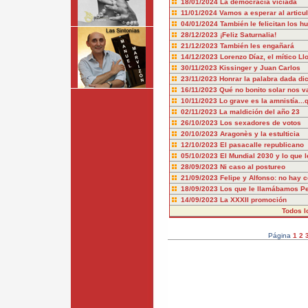
18/01/2024
La democracia viciada
11/01/2024
Vamos a esperar al articu
04/01/2024
También le felicitan los hu
28/12/2023
¡Feliz Saturnalia!
21/12/2023
También les engañará
14/12/2023
Lorenzo Díaz, el mítico Ll
30/11/2023
Kissinger y Juan Carlos
23/11/2023
Honrar la palabra dada dic
16/11/2023
Qué no bonito solar nos v
10/11/2023
Lo grave es la amnistía..
02/11/2023
La maldición del año 23
26/10/2023
Los sexadores de votos
20/10/2023
Aragonès y la estulticia
12/10/2023
El pasacalle republicano
05/10/2023
El Mundial 2030 y lo que l
28/09/2023
Ni caso al postureo
21/09/2023
Felipe y Alfonso: no hay 
18/09/2023
Los que le llamábamos P
14/09/2023
La XXXII promoción
Todos l
Página
1
2