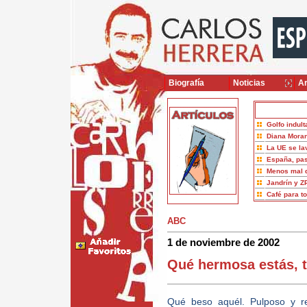
Biografía
Noticias
Ar
Golfo indult
Diana Moran
La UE se la
España, pas
Menos mal 
Jandrín y Z
Café para t
ABC
1 de noviembre de 2002
Qué hermosa estás, t
Qué beso aquél. Pulposo y re