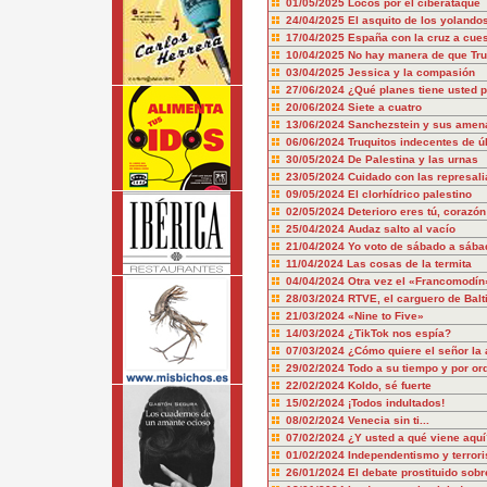
01/05/2025
Locos por el ciberataque
24/04/2025
El asquito de los yolando
17/04/2025
España con la cruz a cue
10/04/2025
No hay manera de que Tru
03/04/2025
Jessica y la compasión
27/06/2024
¿Qué planes tiene usted p
20/06/2024
Siete a cuatro
13/06/2024
Sanchezstein y sus amen
06/06/2024
Truquitos indecentes de ú
30/05/2024
De Palestina y las urnas
23/05/2024
Cuidado con las represali
09/05/2024
El clorhídrico palestino
02/05/2024
Deterioro eres tú, corazón
25/04/2024
Audaz salto al vacío
21/04/2024
Yo voto de sábado a sába
11/04/2024
Las cosas de la termita
04/04/2024
Otra vez el «Francomodín
28/03/2024
RTVE, el carguero de Balt
21/03/2024
«Nine to Five»
14/03/2024
¿TikTok nos espía?
07/03/2024
¿Cómo quiere el señor la 
29/02/2024
Todo a su tiempo y por or
22/02/2024
Koldo, sé fuerte
15/02/2024
¡Todos indultados!
08/02/2024
Venecia sin ti...
07/02/2024
¿Y usted a qué viene aquí
01/02/2024
Independentismo y terror
26/01/2024
El debate prostituido sobr