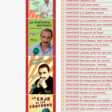
25/06/2026
Jandrín y ZP
18/06/2026
Café para todos
11/06/2026
P.S. y el milagro papal
04/06/2026
Los platillos chinos
28/05/2026
Solidaridad entre mafioso
22/05/2026
Los españoles no merecem
14/05/2026
Abucheos sí, pero también
08/05/2026
El virus de la rata
30/04/2026
El agravio de Pujol
16/04/2026
Víctimas de primera y de
09/04/2026
Caso Ábalos, fatal coinci
02/04/2026
Escribano, con la mano
26/03/2026
Llanto por Noelia
19/03/2026
¿Dónde están los que dec
12/03/2026
Una guerra y un cese
06/03/2026
Sánchez sale de cacería
28/02/2026
Eternamente, Yolanda
20/02/2026
La bragueta del sanchism
12/02/2026
Un escenario absurdo y u
06/02/2026
Armas de distracción mas
30/01/2026
El rompecabezas del Mali
23/01/2026
Pemán vuelve a do solía..
15/01/2026
Un día en la cabeza de T
01/01/2026
Siento ser pesimista...
06/11/2025
¿Y ahora qué?
23/10/2025
El adiestrador de reptiles
20/10/2025
Llorar juntos a nuestros 
16/10/2025
¿No conoce su señoría el 