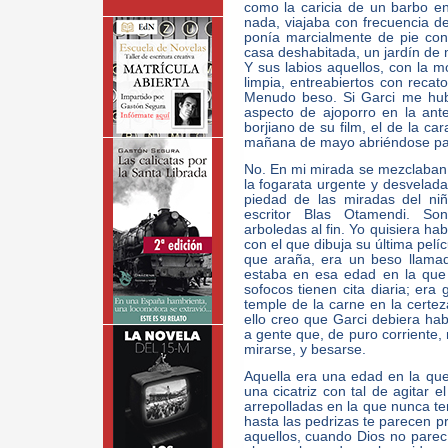
como la caricia de un barbo en
nada, viajaba con frecuencia de
ponía marcialmente de pie con
casa deshabitada, un jardín de
Y sus labios aquellos, con la mo
limpia, entreabiertos con recat
Menudo beso. Si Garci me hub
aspecto de ajoporro en la ant
borjiano de su film, el de la ca
mañana de mayo abriéndose paso
No. En mi mirada se mezclaban s
la fogarata urgente y desvelad
piedad de las miradas del niñ
escritor Blas Otamendi. Son
arboledas al fin. Yo quisiera ha
con el que dibuja su última pelí
que araña, era un beso llamad
estaba en esa edad en la que 
sofocos tienen cita diaria; era
temple de la carne en la certez
ello creo que Garci debiera ha
a gente que, de puro corriente, 
mirarse, y besarse.
Aquella era una edad en la que
una cicatriz con tal de agitar e
arrepolladas en la que nunca ter
hasta las pedrizas te parecen p
aquellos, cuando Dios no parec