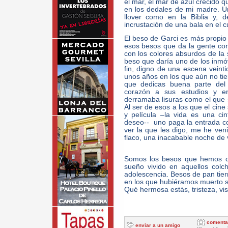
el mar, el mar de azul crecido 
en los dedales de mi madre. U
llover como en la Biblia y, 
incrustación de una bala en el c
El beso de Garci es más propio d
esos besos que da la gente co
con los colores absurdos de la 
beso que daría uno de los inmóv
fin, digno de una escena veintic
unos años en los que aún no tie
que dedicas buena parte del 
corazón a sus estudios y en
derramaba lisuras como el que s
Al ser de esos a los que el cine
y película –la vida es una ci
deseo-- uno paga la entrada co
ver la que les digo, me he ve
flaco, una inacabable noche de 
Somos los besos que hemos d
sueño vivido en aquellos colc
adolescencia. Besos de pan tie
en los que hubiéramos muerto si
Qué hermosa estás, tristeza, vi
comenta
enviar a un amigo