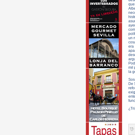
des
que
Alb
nec
his
asum
ayer
como
pol
un m
cos
era
apa
des
argu
Pod
mil 
la g
Soso
De S
ref
exi
ent
func
¿Tri