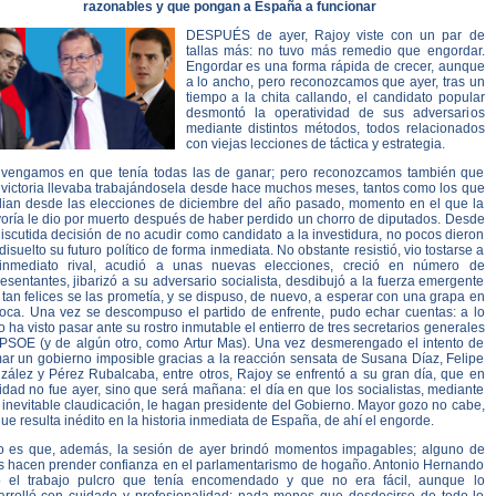
razonables y que pongan a España a funcionar
DESPUÉS de ayer, Rajoy viste con un par de
tallas más: no tuvo más remedio que engordar.
Engordar es una forma rápida de crecer, aunque
a lo ancho, pero reconozcamos que ayer, tras un
tiempo a la chita callando, el candidato popular
desmontó la operatividad de sus adversarios
mediante distintos métodos, todos relacionados
con viejas lecciones de táctica y estrategia.
vengamos en que tenía todas las de ganar; pero reconozcamos también que
 victoria llevaba trabajándosela desde hace muchos meses, tantos como los que
ian desde las elecciones de diciembre del año pasado, momento en el que la
oría le dio por muerto después de haber perdido un chorro de diputados. Desde
iscutida decisión de no acudir como candidato a la investidura, no pocos dieron
disuelto su futuro político de forma inmediata. No obstante resistió, vio tostarse a
inmediato rival, acudió a unas nuevas elecciones, creció en número de
esentantes, jibarizó a su adversario socialista, desdibujó a la fuerza emergente
tan felices se las prometía, y se dispuso, de nuevo, a esperar con una grapa en
boca. Una vez se descompuso el partido de enfrente, pudo echar cuentas: a lo
o ha visto pasar ante su rostro inmutable el entierro de tres secretarios generales
 PSOE (y de algún otro, como Artur Mas). Una vez desmerengado el intento de
mar un gobierno imposible gracias a la reacción sensata de Susana Díaz, Felipe
zález y Pérez Rubalcaba, entre otros, Rajoy se enfrentó a su gran día, que en
idad no fue ayer, sino que será mañana: el día en que los socialistas, mediante
inevitable claudicación, le hagan presidente del Gobierno. Mayor gozo no cabe,
ue resulta inédito en la historia inmediata de España, de ahí el engorde.
o es que, además, la sesión de ayer brindó momentos impagables; alguno de
os hacen prender confianza en el parlamentarismo de hogaño. Antonio Hernando
o el trabajo pulcro que tenía encomendado y que no era fácil, aunque lo