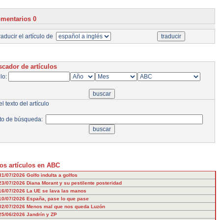
mentarios 0
aducir el artículo de
cador de artículos
ulo:
l texto del artículo
to de búsqueda:
os artículos en ABC
31/07/2026
Golfo indulta a golfos
23/07/2026
Diana Morant y su pestilente posteridad
16/07/2026
La UE se lava las manos
10/07/2026
España, pase lo que pase
02/07/2026
Menos mal que nos queda Luzón
25/06/2026
Jandrín y ZP