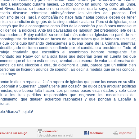
arrolló con cuidado y profesionalidad: nada menos que desdecirse de todo lo
 había enarbolado durante meses. Lo hizo como un adulto, no como un júnior.
ert Rivera buscó su hueco en una sesión que no era la suya, pero articuló el
esario discurso reformista atribuyéndose las virtudes del proceso. Del
trionismo de los Tardá y compañía no hace falta hablar porque deben de tener
ida su condición de gogós de la singularidad catalana. Pero sí de Iglesias, que
 creyó que iba a consagrarse como líder de la oposición y salió poco menos que
 líder de la ridiculez. Ante las payasadas de jalogüin del pretendido jefe de la
ítica moderna, Rajoy exhibió su crueldad más extrema: Iglesias no pasó de ser
onologuista de televisión en busca de la frase tuitera que le brindara un titular,
a que consiguió llamando delincuentes a buena parte de la Cámara, mientras
 desdibujado de forma condescendiente por el candidato a presidente. Todo el
rataje charlatán que escenificó el asombroso hombre menguante fue
montado por Rajoy con una sola frase que deberían tener en cuenta los que
menten que el futuro está en esa juventud a la espera de votar la alternativa de
emos: de una elección a otra, de diciembre a junio, parece que un millón cien
personas se hicieron adultos de sopetón. Es decir, a medida que se les conoce,
ente huye.
mán le dio un repaso al faltón rapero de Iglesias que pone las cosas en su sitio.
osomán a Superstar. España tiene una ocasión de dulce para articular políticas
ormistas, que buena falta hacen. Los primeros pasos están dados y solo cabe
gir a los tres partidos responsables que engrasen los mecanismos del
endimiento, que dibujen acuerdos razonables y que pongan a España a
ionar.
ple Alianza?: ¡ojalá!
comentar
enviar a un amigo
facebook
imprimir
[Se publicará en la web]