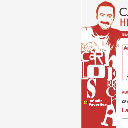
Bio
AB
28 
La