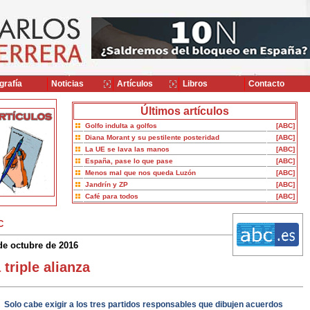
grafía
Noticias
Artículos
Libros
Contacto
Últimos artículos
Golfo indulta a golfos
[ABC]
Diana Morant y su pestilente posteridad
[ABC]
La UE se lava las manos
[ABC]
España, pase lo que pase
[ABC]
Menos mal que nos queda Luzón
[ABC]
Jandrín y ZP
[ABC]
Café para todos
[ABC]
C
de octubre de 2016
 triple alianza
Solo cabe exigir a los tres partidos responsables que dibujen acuerdos