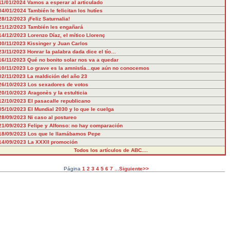
11/01/2024
Vamos a esperar al articulado
04/01/2024
También le felicitan los hutíes
28/12/2023
¡Feliz Saturnalia!
21/12/2023
También les engañará
14/12/2023
Lorenzo Díaz, el mítico Llorenç
30/11/2023
Kissinger y Juan Carlos
23/11/2023
Honrar la palabra dada dice el tío…
16/11/2023
Qué no bonito solar nos va a quedar
10/11/2023
Lo grave es la amnistía...que aún no conocemos
02/11/2023
La maldición del año 23
26/10/2023
Los sexadores de votos
20/10/2023
Aragonès y la estulticia
12/10/2023
El pasacalle republicano
05/10/2023
El Mundial 2030 y lo que le cuelga
28/09/2023
Ni caso al postureo
21/09/2023
Felipe y Alfonso: no hay comparación
18/09/2023
Los que le llamábamos Pepe
14/09/2023
La XXXII promoción
Todos los artículos de ABC....
Página
1
2
3
4
5
6
7
...Siguiente>>