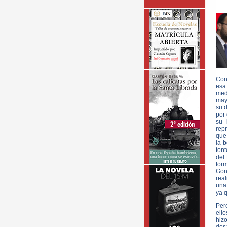
Con
esa
med
may
su d
por 
su 
repr
que 
la 
tont
del
for
Gon
real
una 
ya q
Per
ell
hiz