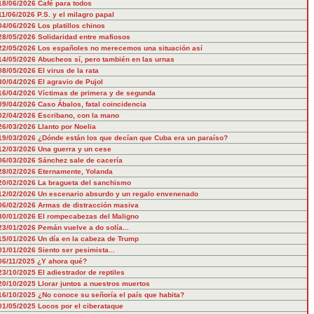
18/06/2026
Café para todos
11/06/2026
P.S. y el milagro papal
04/06/2026
Los platillos chinos
28/05/2026
Solidaridad entre mafiosos
22/05/2026
Los españoles no merecemos una situación así
14/05/2026
Abucheos sí, pero también en las urnas
08/05/2026
El virus de la rata
30/04/2026
El agravio de Pujol
16/04/2026
Víctimas de primera y de segunda
09/04/2026
Caso Ábalos, fatal coincidencia
02/04/2026
Escribano, con la mano
26/03/2026
Llanto por Noelia
19/03/2026
¿Dónde están los que decían que Cuba era un paraíso?
12/03/2026
Una guerra y un cese
06/03/2026
Sánchez sale de cacería
28/02/2026
Eternamente, Yolanda
20/02/2026
La bragueta del sanchismo
12/02/2026
Un escenario absurdo y un regalo envenenado
06/02/2026
Armas de distracción masiva
30/01/2026
El rompecabezas del Maligno
23/01/2026
Pemán vuelve a do solía...
15/01/2026
Un día en la cabeza de Trump
01/01/2026
Siento ser pesimista...
06/11/2025
¿Y ahora qué?
23/10/2025
El adiestrador de reptiles
20/10/2025
Llorar juntos a nuestros muertos
16/10/2025
¿No conoce su señoría el país que habita?
01/05/2025
Locos por el ciberataque