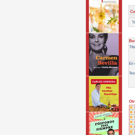
Co
Tr
Bus
Tít
En e
Tex
Otr