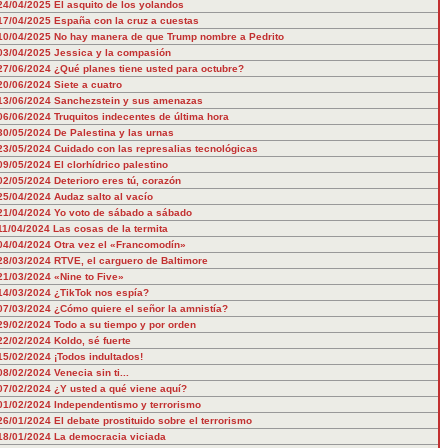
24/04/2025
El asquito de los yolandos
17/04/2025
España con la cruz a cuestas
10/04/2025
No hay manera de que Trump nombre a Pedrito
03/04/2025
Jessica y la compasión
27/06/2024
¿Qué planes tiene usted para octubre?
20/06/2024
Siete a cuatro
13/06/2024
Sanchezstein y sus amenazas
06/06/2024
Truquitos indecentes de última hora
30/05/2024
De Palestina y las urnas
23/05/2024
Cuidado con las represalias tecnológicas
09/05/2024
El clorhídrico palestino
02/05/2024
Deterioro eres tú, corazón
25/04/2024
Audaz salto al vacío
21/04/2024
Yo voto de sábado a sábado
11/04/2024
Las cosas de la termita
04/04/2024
Otra vez el «Francomodín»
28/03/2024
RTVE, el carguero de Baltimore
21/03/2024
«Nine to Five»
14/03/2024
¿TikTok nos espía?
07/03/2024
¿Cómo quiere el señor la amnistía?
29/02/2024
Todo a su tiempo y por orden
22/02/2024
Koldo, sé fuerte
15/02/2024
¡Todos indultados!
08/02/2024
Venecia sin ti...
07/02/2024
¿Y usted a qué viene aquí?
01/02/2024
Independentismo y terrorismo
26/01/2024
El debate prostituido sobre el terrorismo
18/01/2024
La democracia viciada