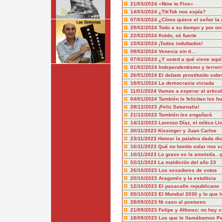
21/03/2024
«Nine to Five»
14/03/2024
¿TikTok nos espía?
07/03/2024
¿Cómo quiere el señor la 
29/02/2024
Todo a su tiempo y por or
22/02/2024
Koldo, sé fuerte
15/02/2024
¡Todos indultados!
08/02/2024
Venecia sin ti...
07/02/2024
¿Y usted a qué viene aquí
01/02/2024
Independentismo y terror
26/01/2024
El debate prostituido sobr
18/01/2024
La democracia viciada
11/01/2024
Vamos a esperar al articu
04/01/2024
También le felicitan los hu
28/12/2023
¡Feliz Saturnalia!
21/12/2023
También les engañará
14/12/2023
Lorenzo Díaz, el mítico Ll
30/11/2023
Kissinger y Juan Carlos
23/11/2023
Honrar la palabra dada dic
16/11/2023
Qué no bonito solar nos v
10/11/2023
Lo grave es la amnistía..
02/11/2023
La maldición del año 23
26/10/2023
Los sexadores de votos
20/10/2023
Aragonès y la estulticia
12/10/2023
El pasacalle republicano
05/10/2023
El Mundial 2030 y lo que l
28/09/2023
Ni caso al postureo
21/09/2023
Felipe y Alfonso: no hay 
18/09/2023
Los que le llamábamos P