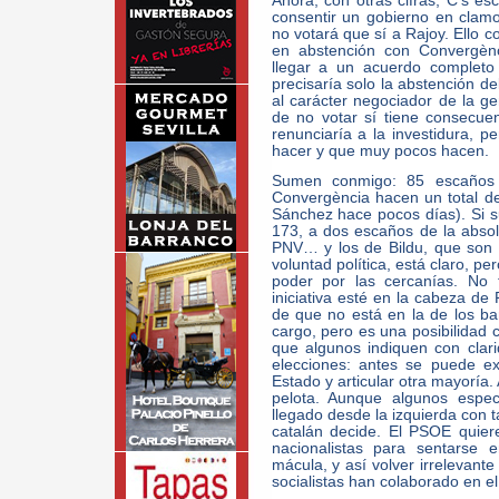
Ahora, con otras cifras, C’s esc
consentir un gobierno en clamo
no votará que sí a Rajoy. Ello c
en abstención con Convergènc
llegar a un acuerdo completo 
precisaría solo la abstención d
al carácter negociador de la ge
de no votar sí tiene consecue
renunciaría a la investidura, p
hacer y que muy pocos hacen.
Sumen conmigo: 85 escaño
Convergència hacen un total d
Sánchez hace pocos días). Si 
173, a dos escaños de la absol
PNV… y los de Bildu, que son d
voluntad política, está claro, pe
poder por las cercanías. No 
iniciativa esté en la cabeza d
de que no está en la de los ba
cargo, pero es una posibilidad c
que algunos indiquen con clar
elecciones: antes se puede ex
Estado y articular otra mayoría. 
pelota. Aunque algunos espe
llegado desde la izquierda con ta
catalán decide. El PSOE quie
nacionalistas para sentarse e
mácula, y así volver irrelevant
socialistas han colaborado en e