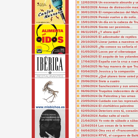
12/02/2026
Un escenario absurdo y u
06/02/2026
Armas de distracción mas
30/01/2026
El rompecabezas del Mali
23/01/2026
Pemán vuelve a do solía..
15/01/2026
Un día en la cabeza de T
01/01/2026
Siento ser pesimista...
06/11/2025
¿Y ahora qué?
23/10/2025
El adiestrador de reptiles
20/10/2025
Llorar juntos a nuestros 
16/10/2025
¿No conoce su señoría el 
01/05/2025
Locos por el ciberataque
24/04/2025
El asquito de los yolando
17/04/2025
España con la cruz a cue
10/04/2025
No hay manera de que Tru
03/04/2025
Jessica y la compasión
27/06/2024
¿Qué planes tiene usted p
20/06/2024
Siete a cuatro
13/06/2024
Sanchezstein y sus amen
06/06/2024
Truquitos indecentes de ú
30/05/2024
De Palestina y las urnas
23/05/2024
Cuidado con las represali
09/05/2024
El clorhídrico palestino
02/05/2024
Deterioro eres tú, corazón
25/04/2024
Audaz salto al vacío
21/04/2024
Yo voto de sábado a sába
11/04/2024
Las cosas de la termita
04/04/2024
Otra vez el «Francomodín
28/03/2024
RTVE, el carguero de Balt