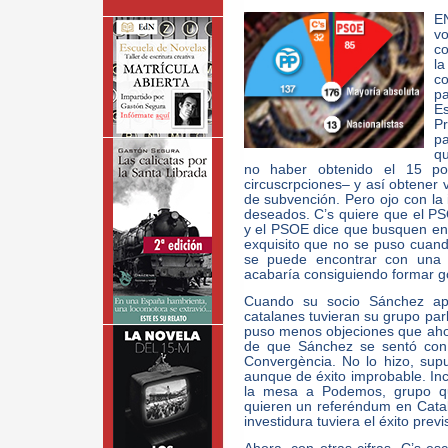
E
v
co
l
c
p
E
P
pa
qu
no haber obtenido el 15 po
circuscrpciones– y así obtener v
de subvención. Pero ojo con la 
deseados. C’s quiere que el P
y el PSOE dice que busquen entr
exquisito que no se puso cuand
se puede encontrar con una 
acabaría consiguiendo formar g
Cuando su socio Sánchez ap
catalanes tuvieran su grupo par
puso menos objeciones que aho
de que Sánchez se sentó con 
Convergència. No lo hizo, sup
aunque de éxito improbable. In
la mesa a Podemos, grupo q
quieren un referéndum en Catalu
investidura tuviera el éxito previ