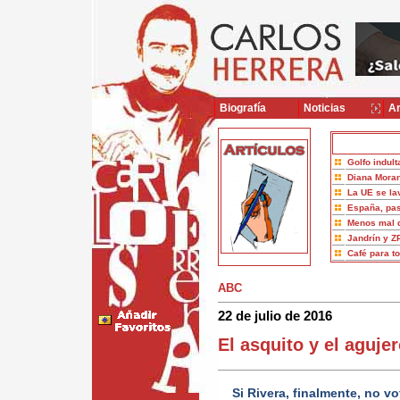
Biografía
Noticias
Ar
Golfo indult
Diana Moran
La UE se la
España, pas
Menos mal 
Jandrín y Z
Café para t
ABC
22 de julio de 2016
El asquito y el aguje
Si Rivera, finalmente, no v