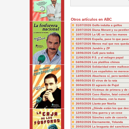
Otros artículos en ABC
31/07/2026
Golfo indulta a golfos
23/07/2026
Diana Morant y su pestile
16/07/2026
La UE se lava las manos
10/07/2026
España, pase lo que pase
02/07/2026
Menos mal que nos queda
25/06/2026
Jandrín y ZP
18/06/2026
Café para todos
11/06/2026
P.S. y el milagro papal
04/06/2026
Los platillos chinos
28/05/2026
Solidaridad entre mafioso
22/05/2026
Los españoles no merecem
14/05/2026
Abucheos sí, pero también
08/05/2026
El virus de la rata
30/04/2026
El agravio de Pujol
16/04/2026
Víctimas de primera y de
09/04/2026
Caso Ábalos, fatal coinci
02/04/2026
Escribano, con la mano
26/03/2026
Llanto por Noelia
19/03/2026
¿Dónde están los que dec
12/03/2026
Una guerra y un cese
06/03/2026
Sánchez sale de cacería
28/02/2026
Eternamente, Yolanda
20/02/2026
La bragueta del sanchism