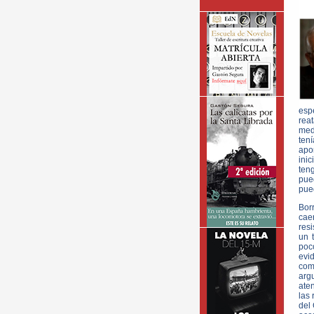
esp
rea
med
tení
apo
inic
teng
pue
pued
Borr
cae
resi
un 
poc
evid
com
arg
ate
las 
del 