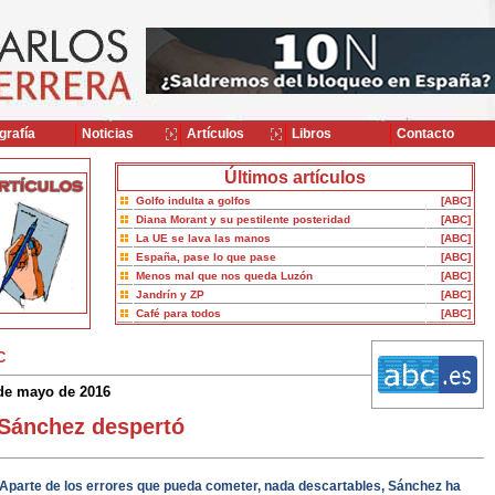
grafía
Noticias
Artículos
Libros
Contacto
Últimos artículos
Golfo indulta a golfos
[ABC]
Diana Morant y su pestilente posteridad
[ABC]
La UE se lava las manos
[ABC]
España, pase lo que pase
[ABC]
Menos mal que nos queda Luzón
[ABC]
Jandrín y ZP
[ABC]
Café para todos
[ABC]
C
de mayo de 2016
Sánchez despertó
Aparte de los errores que pueda cometer, nada descartables, Sánchez ha