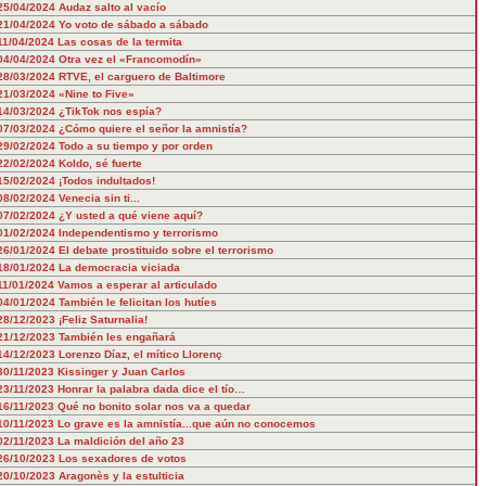
25/04/2024
Audaz salto al vacío
21/04/2024
Yo voto de sábado a sábado
11/04/2024
Las cosas de la termita
04/04/2024
Otra vez el «Francomodín»
28/03/2024
RTVE, el carguero de Baltimore
21/03/2024
«Nine to Five»
14/03/2024
¿TikTok nos espía?
07/03/2024
¿Cómo quiere el señor la amnistía?
29/02/2024
Todo a su tiempo y por orden
22/02/2024
Koldo, sé fuerte
15/02/2024
¡Todos indultados!
08/02/2024
Venecia sin ti...
07/02/2024
¿Y usted a qué viene aquí?
01/02/2024
Independentismo y terrorismo
26/01/2024
El debate prostituido sobre el terrorismo
18/01/2024
La democracia viciada
11/01/2024
Vamos a esperar al articulado
04/01/2024
También le felicitan los hutíes
28/12/2023
¡Feliz Saturnalia!
21/12/2023
También les engañará
14/12/2023
Lorenzo Díaz, el mítico Llorenç
30/11/2023
Kissinger y Juan Carlos
23/11/2023
Honrar la palabra dada dice el tío…
16/11/2023
Qué no bonito solar nos va a quedar
10/11/2023
Lo grave es la amnistía...que aún no conocemos
02/11/2023
La maldición del año 23
26/10/2023
Los sexadores de votos
20/10/2023
Aragonès y la estulticia