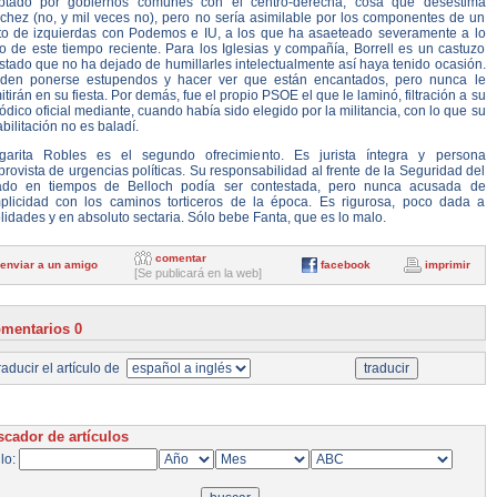
ptado por gobiernos comunes con el centro-derecha, cosa que desestima
chez (no, y mil veces no), pero no sería asimilable por los componentes de un
to de izquierdas con Podemos e IU, a los que ha asaeteado severamente a lo
o de este tiempo reciente. Para los Iglesias y compañía, Borrell es un castuzo
tado que no ha dejado de humillarles intelectualmente así haya tenido ocasión.
den ponerse estupendos y hacer ver que están encantados, pero nunca le
tirán en su fiesta. Por demás, fue el propio PSOE el que le laminó, filtración a su
ódico oficial mediante, cuando había sido elegido por la militancia, con lo que su
bilitación no es baladí.
garita Robles es el segundo ofrecimiento. Es jurista íntegra y persona
rovista de urgencias políticas. Su responsabilidad al frente de la Seguridad del
ado en tiempos de Belloch podía ser contestada, pero nunca acusada de
plicidad con los caminos torticeros de la época. Es rigurosa, poco dada a
olidades y en absoluto sectaria. Sólo bebe Fanta, que es lo malo.
comentar
enviar a un amigo
facebook
imprimir
[Se publicará en la web]
mentarios 0
aducir el artículo de
cador de artículos
ulo: