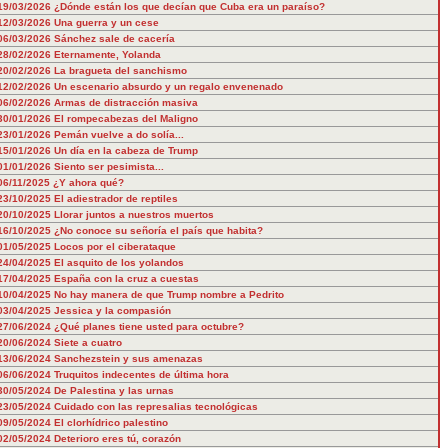
19/03/2026
¿Dónde están los que decían que Cuba era un paraíso?
12/03/2026
Una guerra y un cese
06/03/2026
Sánchez sale de cacería
28/02/2026
Eternamente, Yolanda
20/02/2026
La bragueta del sanchismo
12/02/2026
Un escenario absurdo y un regalo envenenado
06/02/2026
Armas de distracción masiva
30/01/2026
El rompecabezas del Maligno
23/01/2026
Pemán vuelve a do solía...
15/01/2026
Un día en la cabeza de Trump
01/01/2026
Siento ser pesimista...
06/11/2025
¿Y ahora qué?
23/10/2025
El adiestrador de reptiles
20/10/2025
Llorar juntos a nuestros muertos
16/10/2025
¿No conoce su señoría el país que habita?
01/05/2025
Locos por el ciberataque
24/04/2025
El asquito de los yolandos
17/04/2025
España con la cruz a cuestas
10/04/2025
No hay manera de que Trump nombre a Pedrito
03/04/2025
Jessica y la compasión
27/06/2024
¿Qué planes tiene usted para octubre?
20/06/2024
Siete a cuatro
13/06/2024
Sanchezstein y sus amenazas
06/06/2024
Truquitos indecentes de última hora
30/05/2024
De Palestina y las urnas
23/05/2024
Cuidado con las represalias tecnológicas
09/05/2024
El clorhídrico palestino
02/05/2024
Deterioro eres tú, corazón