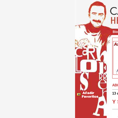
Bio
AB
13 
Y 