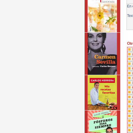
En e
Tex
Otr