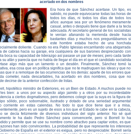
acertado en dos nombres
Era hora de que Sánchez acertase. Un tipo, es
sabido, no puede equivocarse todas las horas de
todos los días, ni todos los días de todos los
años: aunque sea por un fenómeno meramente
casual, antes o después tiene que darle a la tecla
adecuada. Al secretario general de los socialistas
le venían afanando la merienda desde hacía
bastantes días y muchos nos preguntábamos si
este hombre estaba hecho de una horchata
ecialmente doliente. Cuando no era Pablo Iglesias encarrilando una abigarrada
ta de cabras hacia su garaje, era cualquiera de sus barones despreciando con
ia boca su capacidad de liderazgo así pasase un par de meses; pero cada tarde
a su afán y parecía que no había de llegar el día en el que el candidato socialista
rtase algo más que un lamento o un desdén. Finalmente, Sánchez tomó la
iativa, esa cosa que en política significa que no te madruguen las ideas y que no
as que ir a remolque de las ocurrencias de los demás: aparte de los errores que
da cometer, nada descartables, ha acertado en dos nombres, cosa que no
e decirse de la anterior confección de listas.
ell, hipotético ministro de Exteriores, es un Bien de Estado. A muchos puede no
rles bien: a unos por su aspecto algo jaimito y a otros por su incontestable
stencia a ciertos dogmatismos, pero debemos colegir que la suya es la figura de
tipo sólido, poco sobornable, ilustrado y dotado de una seriedad argumental
o corriente en estas calendas. No todo lo que dice tiene que ir a misa,
entemente, pero es un sujeto de esos a los que el Estado le cabe en la cabeza,
o se decía felizmente de diversos individuos del siglo anterior. No sé qué
umento le ha dado Pedro Sánchez para convencerle, pero si Borrell lo ha
ndido y permite que se use su nombre como atractivo para captar votos, es que
razones han sido convincentes. La probabilidad de que represente los intereses
Gobierno de España en el exterior es exigua, pero no despreciable: Borrell sería