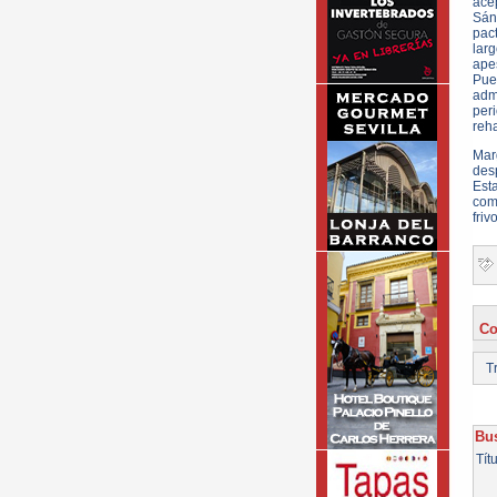
ace
Sán
pac
larg
apes
Pue
admi
peri
reha
Mar
desp
Est
com
friv
Co
Tr
Bus
Tít