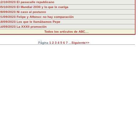
12/10/2023
El pasacalle republicano
05/10/2023
El Mundial 2030 y lo que le cuelga
28/09/2023
Ni caso al postureo
21/09/2023
Felipe y Alfonso: no hay comparación
18/09/2023
Los que le llamábamos Pepe
14/09/2023
La XXXII promoción
Todos los artículos de ABC....
Página
1
2
3
4
5
6
7
...Siguiente>>