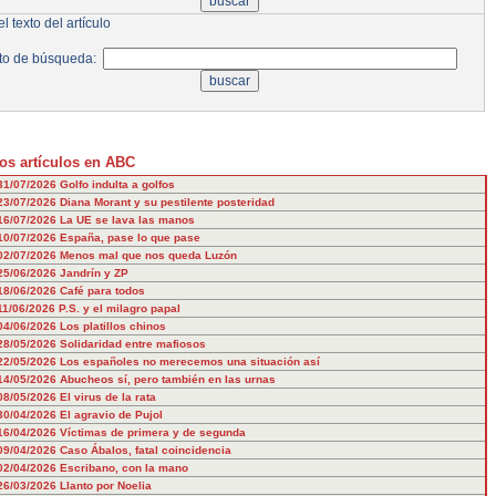
l texto del artículo
to de búsqueda:
os artículos en ABC
31/07/2026
Golfo indulta a golfos
23/07/2026
Diana Morant y su pestilente posteridad
16/07/2026
La UE se lava las manos
10/07/2026
España, pase lo que pase
02/07/2026
Menos mal que nos queda Luzón
25/06/2026
Jandrín y ZP
18/06/2026
Café para todos
11/06/2026
P.S. y el milagro papal
04/06/2026
Los platillos chinos
28/05/2026
Solidaridad entre mafiosos
22/05/2026
Los españoles no merecemos una situación así
14/05/2026
Abucheos sí, pero también en las urnas
08/05/2026
El virus de la rata
30/04/2026
El agravio de Pujol
16/04/2026
Víctimas de primera y de segunda
09/04/2026
Caso Ábalos, fatal coincidencia
02/04/2026
Escribano, con la mano
26/03/2026
Llanto por Noelia