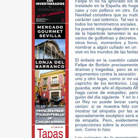
Felipe VI no ha ignorado los d
instalado en la España de hog
caso y con pellizco en otro. 
Navidad considera que su nudo 
carácter casi totémico. Tal vez 
todos los termómetros sociales.
ha puesto ninguna objeción en el
de la hipérbole lamenten la a
varios de guillotinas y decreto
otros foros, momentos y form
nombrar a algún cuñado en un 
vive en los mundos de las fanta
El énfasis en la cuestión cata
Felipe de Borbón precisamente 
dramas y tragedias, pero se e
argumentos contra la secesión: 
uno y otro lugar, como si no va
capricho de los territorios. Ló
guardia, este año el diputado Al
haga carne de estupidez, pero
guión del día siguiente. Y en l
un Rey no puede lanzar camp
cenizo: si se muestra feliz c
mostrar tal simpatía por las 
apocadamente escéptico será el
de empatía. Pero, evidenteme
proyecciones sobre la economí
son. Como lo hizo.
Los exégetas de lo meramente