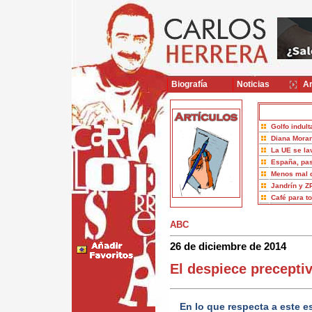
Biografía
Noticias
Ar
Golfo indult
Diana Moran
La UE se la
España, pas
Menos mal 
Jandrín y Z
Café para t
ABC
26 de diciembre de 2014
El despiece precepti
En lo que respecta a este 