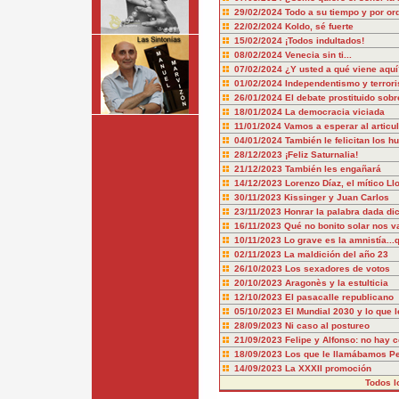
29/02/2024
Todo a su tiempo y por or
22/02/2024
Koldo, sé fuerte
15/02/2024
¡Todos indultados!
08/02/2024
Venecia sin ti...
07/02/2024
¿Y usted a qué viene aquí
01/02/2024
Independentismo y terror
26/01/2024
El debate prostituido sobr
18/01/2024
La democracia viciada
11/01/2024
Vamos a esperar al articu
04/01/2024
También le felicitan los hu
28/12/2023
¡Feliz Saturnalia!
21/12/2023
También les engañará
14/12/2023
Lorenzo Díaz, el mítico Ll
30/11/2023
Kissinger y Juan Carlos
23/11/2023
Honrar la palabra dada dic
16/11/2023
Qué no bonito solar nos v
10/11/2023
Lo grave es la amnistía..
02/11/2023
La maldición del año 23
26/10/2023
Los sexadores de votos
20/10/2023
Aragonès y la estulticia
12/10/2023
El pasacalle republicano
05/10/2023
El Mundial 2030 y lo que l
28/09/2023
Ni caso al postureo
21/09/2023
Felipe y Alfonso: no hay 
18/09/2023
Los que le llamábamos P
14/09/2023
La XXXII promoción
Todos l