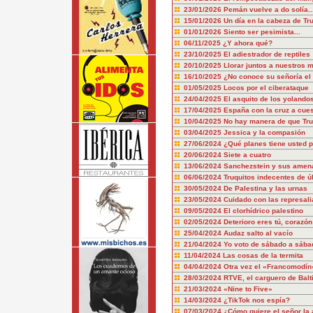
23/01/2026
Pemán vuelve a do solía..
15/01/2026
Un día en la cabeza de T
01/01/2026
Siento ser pesimista...
06/11/2025
¿Y ahora qué?
23/10/2025
El adiestrador de reptiles
20/10/2025
Llorar juntos a nuestros 
16/10/2025
¿No conoce su señoría el 
01/05/2025
Locos por el ciberataque
24/04/2025
El asquito de los yolando
17/04/2025
España con la cruz a cue
10/04/2025
No hay manera de que Tru
03/04/2025
Jessica y la compasión
27/06/2024
¿Qué planes tiene usted p
20/06/2024
Siete a cuatro
13/06/2024
Sanchezstein y sus amen
06/06/2024
Truquitos indecentes de ú
30/05/2024
De Palestina y las urnas
23/05/2024
Cuidado con las represali
09/05/2024
El clorhídrico palestino
02/05/2024
Deterioro eres tú, corazón
25/04/2024
Audaz salto al vacío
21/04/2024
Yo voto de sábado a sába
11/04/2024
Las cosas de la termita
04/04/2024
Otra vez el «Francomodín
28/03/2024
RTVE, el carguero de Balt
21/03/2024
«Nine to Five»
14/03/2024
¿TikTok nos espía?
07/03/2024
¿Cómo quiere el señor la 