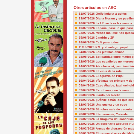
Otros artículos en ABC
31/07/2026
Golfo indulta a golfos
23/07/2026
Diana Morant y su pestile
16/07/2026
La UE se lava las manos
10/07/2026
España, pase lo que pase
02/07/2026
Menos mal que nos queda
25/06/2026
Jandrín y ZP
18/06/2026
Café para todos
11/06/2026
P.S. y el milagro papal
04/06/2026
Los platillos chinos
28/05/2026
Solidaridad entre mafioso
22/05/2026
Los españoles no merecem
14/05/2026
Abucheos sí, pero también
08/05/2026
El virus de la rata
30/04/2026
El agravio de Pujol
16/04/2026
Víctimas de primera y de
09/04/2026
Caso Ábalos, fatal coinci
02/04/2026
Escribano, con la mano
26/03/2026
Llanto por Noelia
19/03/2026
¿Dónde están los que dec
12/03/2026
Una guerra y un cese
06/03/2026
Sánchez sale de cacería
28/02/2026
Eternamente, Yolanda
20/02/2026
La bragueta del sanchism
12/02/2026
Un escenario absurdo y u
06/02/2026
Armas de distracción mas
30/01/2026
El rompecabezas del Mali