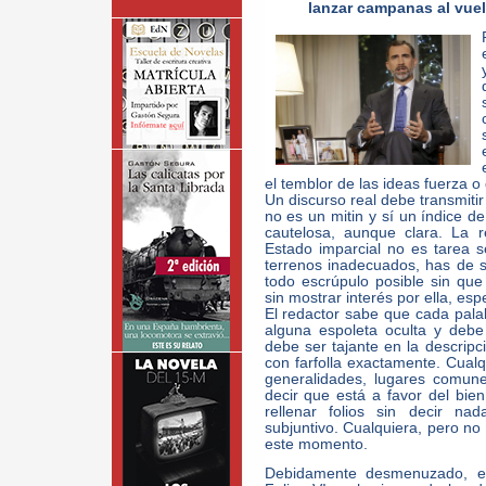
lanzar campanas al vue
el temblor de las ideas fuerza o 
Un discurso real debe transmit
no es un mitin y sí un índice d
cautelosa, aunque clara. La 
Estado imparcial no es tarea se
terrenos inadecuados, has de s
todo escrúpulo posible sin que
sin mostrar interés por ella, es
El redactor sabe que cada pal
alguna espoleta oculta y debe 
debe ser tajante en la descripc
con farfolla exactamente. Cualqu
generalidades, lugares comun
decir que está a favor del bie
rellenar folios sin decir na
subjuntivo. Cualquiera, pero no
este momento.
Debidamente desmenuzado, e