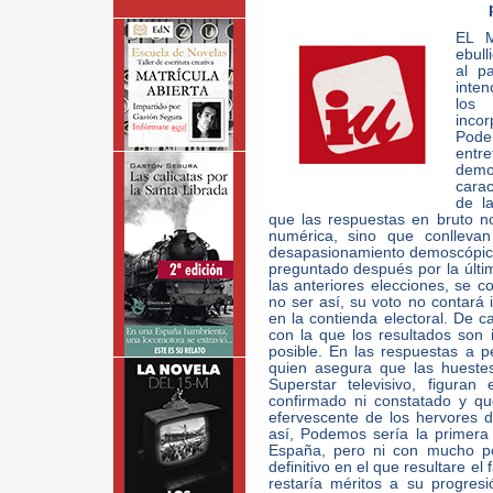
EL M
ebull
al p
inte
los 
inco
Pode
entr
dem
carac
de l
que las respuestas en bruto n
numérica, sino que conlleva
desapasionamiento demoscópico:
preguntado después por la últim
las anteriores elecciones, se 
no ser así, su voto no contará 
en la contienda electoral. De 
con la que los resultados son 
posible. En las respuestas a pe
quien asegura que las huestes
Superstar televisivo, figura
confirmado ni constatado y q
efervescente de los hervores 
así, Podemos sería la primera 
España, pero ni con mucho po
definitivo en el que resultare el 
restaría méritos a su progresi