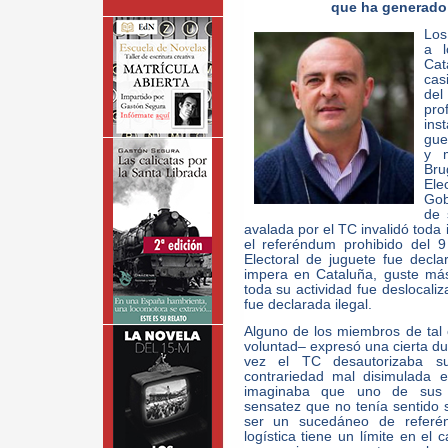
que ha generado 
Los
a l
Cat
cas
del
pr
ins
gue
y 
Bru
Ele
Gob
de 
avalada por el TC invalidó toda 
el referéndum prohibido del 
Electoral de juguete fue decla
impera en Cataluña, guste más
toda su actividad fue deslocali
fue declarada ilegal.
Alguno de los miembros de tal
voluntad– expresó una cierta du
vez el TC desautorizaba su
contrariedad mal disimulada 
imaginaba que uno de sus 
sensatez que no tenía sentido
ser un sucedáneo de referén
logística tiene un límite en el