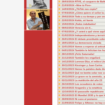
28/03/2024
RTVE, el carguero de Balt
21/03/2024
«Nine to Five»
14/03/2024
¿TikTok nos espía?
07/03/2024
¿Cómo quiere el señor la 
29/02/2024
Todo a su tiempo y por or
22/02/2024
Koldo, sé fuerte
15/02/2024
¡Todos indultados!
08/02/2024
Venecia sin ti...
07/02/2024
¿Y usted a qué viene aquí
01/02/2024
Independentismo y terror
26/01/2024
El debate prostituido sobr
18/01/2024
La democracia viciada
11/01/2024
Vamos a esperar al articu
04/01/2024
También le felicitan los hu
28/12/2023
¡Feliz Saturnalia!
21/12/2023
También les engañará
14/12/2023
Lorenzo Díaz, el mítico Ll
30/11/2023
Kissinger y Juan Carlos
23/11/2023
Honrar la palabra dada dic
16/11/2023
Qué no bonito solar nos v
10/11/2023
Lo grave es la amnistía..
02/11/2023
La maldición del año 23
26/10/2023
Los sexadores de votos
20/10/2023
Aragonès y la estulticia
12/10/2023
El pasacalle republicano
05/10/2023
El Mundial 2030 y lo que l
28/09/2023
Ni caso al postureo
21/09/2023
Felipe y Alfonso: no hay 