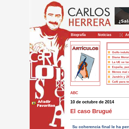
Biografía
Noticias
Ar
Golfo indult
Diana Moran
La UE se la
España, pas
Menos mal 
Jandrín y Z
Café para t
ABC
10 de octubre de 2014
El caso Brugué
Su coherencia final le ha pe