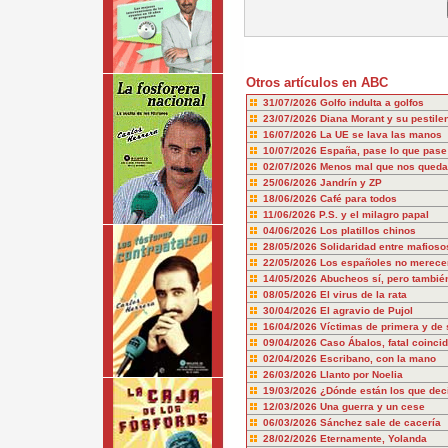
Otros artículos en ABC
31/07/2026
Golfo indulta a golfos
23/07/2026
Diana Morant y su pestile
16/07/2026
La UE se lava las manos
10/07/2026
España, pase lo que pase
02/07/2026
Menos mal que nos queda
25/06/2026
Jandrín y ZP
18/06/2026
Café para todos
11/06/2026
P.S. y el milagro papal
04/06/2026
Los platillos chinos
28/05/2026
Solidaridad entre mafioso
22/05/2026
Los españoles no merecem
14/05/2026
Abucheos sí, pero también
08/05/2026
El virus de la rata
30/04/2026
El agravio de Pujol
16/04/2026
Víctimas de primera y de
09/04/2026
Caso Ábalos, fatal coinci
02/04/2026
Escribano, con la mano
26/03/2026
Llanto por Noelia
19/03/2026
¿Dónde están los que dec
12/03/2026
Una guerra y un cese
06/03/2026
Sánchez sale de cacería
28/02/2026
Eternamente, Yolanda