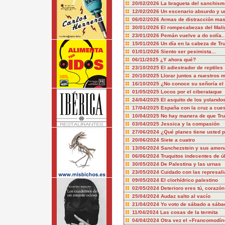
20/02/2026
La bragueta del sanchism
12/02/2026
Un escenario absurdo y u
06/02/2026
Armas de distracción mas
30/01/2026
El rompecabezas del Mali
23/01/2026
Pemán vuelve a do solía..
15/01/2026
Un día en la cabeza de T
01/01/2026
Siento ser pesimista...
06/11/2025
¿Y ahora qué?
23/10/2025
El adiestrador de reptiles
20/10/2025
Llorar juntos a nuestros 
16/10/2025
¿No conoce su señoría el 
01/05/2025
Locos por el ciberataque
24/04/2025
El asquito de los yolando
17/04/2025
España con la cruz a cue
10/04/2025
No hay manera de que Tru
03/04/2025
Jessica y la compasión
27/06/2024
¿Qué planes tiene usted p
20/06/2024
Siete a cuatro
13/06/2024
Sanchezstein y sus amen
06/06/2024
Truquitos indecentes de ú
30/05/2024
De Palestina y las urnas
23/05/2024
Cuidado con las represali
09/05/2024
El clorhídrico palestino
02/05/2024
Deterioro eres tú, corazón
25/04/2024
Audaz salto al vacío
21/04/2024
Yo voto de sábado a sába
11/04/2024
Las cosas de la termita
04/04/2024
Otra vez el «Francomodín