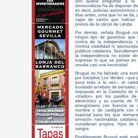
uno quiere preguntar a la 
democráticas ha de disponer de 
es decir, policías autonómicos 
días antes, cosa que no se da, 
cajas de cartón que habían 
presos de la cárcel de Lérida.
Por demás, señala Brugué con
ningún tipo de garantías que
contra de la independencia, 
mínima visibilidad ni oportuni
públicos catalanes. Sencillament
la independencia no existe de
expresar lo que se piensa en
resulta casi una heroicidad.
Brugué se ha labrado una bonit
por Iniciativa Los Verdes –que 
poco todo a la vez–, el cated
inusitado arrebato de sensatez 
impopular en la Cataluña de h
«traidor» por los pasillos d
electrónico y su cuenta de Tw
energúmeno con licencia se s
nombre y de castigarle con l
especial para los que siempr
sinrazón nacionalista catala
consideran propios, hijos de
sangre.
Posiblemente Brugué esté mal