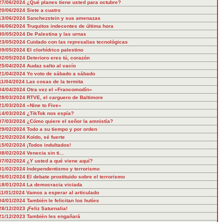
27/06/2024
¿Qué planes tiene usted para octubre?
20/06/2024
Siete a cuatro
13/06/2024
Sanchezstein y sus amenazas
06/06/2024
Truquitos indecentes de última hora
30/05/2024
De Palestina y las urnas
23/05/2024
Cuidado con las represalias tecnológicas
09/05/2024
El clorhídrico palestino
02/05/2024
Deterioro eres tú, corazón
25/04/2024
Audaz salto al vacío
21/04/2024
Yo voto de sábado a sábado
11/04/2024
Las cosas de la termita
04/04/2024
Otra vez el «Francomodín»
28/03/2024
RTVE, el carguero de Baltimore
21/03/2024
«Nine to Five»
14/03/2024
¿TikTok nos espía?
07/03/2024
¿Cómo quiere el señor la amnistía?
29/02/2024
Todo a su tiempo y por orden
22/02/2024
Koldo, sé fuerte
15/02/2024
¡Todos indultados!
08/02/2024
Venecia sin ti...
07/02/2024
¿Y usted a qué viene aquí?
01/02/2024
Independentismo y terrorismo
26/01/2024
El debate prostituido sobre el terrorismo
18/01/2024
La democracia viciada
11/01/2024
Vamos a esperar al articulado
04/01/2024
También le felicitan los hutíes
28/12/2023
¡Feliz Saturnalia!
21/12/2023
También les engañará