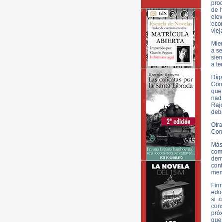
pro
de h
ele
eco
viej
Mien
a se
sien
a te
Díg
Con
que
nad
Raj
deba
Otr
Con
Más
com
dem
con
men
Fir
educ
si 
con
próx
que