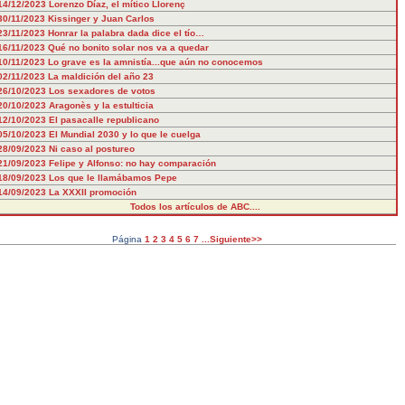
14/12/2023
Lorenzo Díaz, el mítico Llorenç
30/11/2023
Kissinger y Juan Carlos
23/11/2023
Honrar la palabra dada dice el tío…
16/11/2023
Qué no bonito solar nos va a quedar
10/11/2023
Lo grave es la amnistía...que aún no conocemos
02/11/2023
La maldición del año 23
26/10/2023
Los sexadores de votos
20/10/2023
Aragonès y la estulticia
12/10/2023
El pasacalle republicano
05/10/2023
El Mundial 2030 y lo que le cuelga
28/09/2023
Ni caso al postureo
21/09/2023
Felipe y Alfonso: no hay comparación
18/09/2023
Los que le llamábamos Pepe
14/09/2023
La XXXII promoción
Todos los artículos de ABC....
Página
1
2
3
4
5
6
7
...Siguiente>>