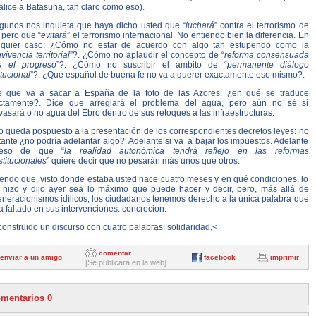
alice a Batasuna, tan claro como eso).
lgunos nos inquieta que haya dicho usted que “
luchará
” contra el terrorismo de
 pero que “
evitará
” el terrorismo internacional. No entiendo bien la diferencia. En
lquier caso: ¿Cómo no estar de acuerdo con algo tan estupendo como la
vivencia territorial
”?. ¿Cómo no aplaudir el concepto de “
reforma consensuada
a el progreso
”?. ¿Cómo no suscribir el ámbito de “
permanente diálogo
itucional
”?. ¿Qué español de buena fe no va a querer exactamente eso mismo?.
e que va a sacar a España de la foto de las Azores: ¿en qué se traduce
ctamente?. Dice que arreglará el problema del agua, pero aún no sé si
vasará o no agua del Ebro dentro de sus retoques a las infraestructuras.
o queda pospuesto a la presentación de los correspondientes decretos leyes: no
ante ¿no podría adelantar algo?. Adelante si va a bajar los impuestos. Adelante
 eso de que “
la realidad autonómica tendrá reflejo en las reformas
titucionales
” quiere decir que no pesarán más unos que otros.
iendo que, visto donde estaba usted hace cuatro meses y en qué condiciones, lo
 hizo y dijo ayer sea lo máximo que puede hacer y decir, pero, más allá de
eneracionismos idílicos, los ciudadanos tenemos derecho a la única palabra que
a faltado en sus intervenciones: concreción.
onstruido un discurso con cuatro palabras: solidaridad,<
comentar
enviar a un amigo
facebook
imprimir
[Se publicará en la web]
mentarios 0