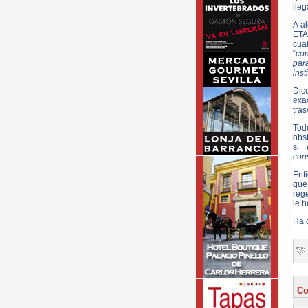
ileg
A a
ETA
cua
“
con
par
inst
Dic
exa
tras
Tod
obst
si
cons
Ent
que
reg
le h
Ha c
Co