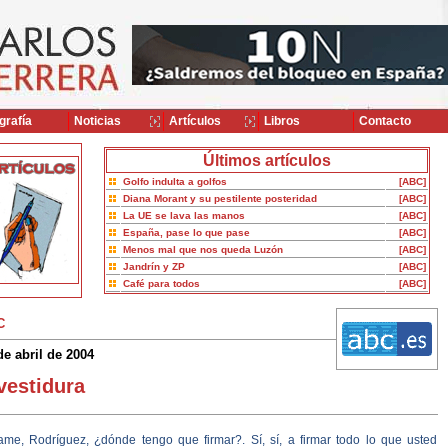
grafía
Noticias
Artículos
Libros
Contacto
Últimos artículos
Golfo indulta a golfos
[ABC]
Diana Morant y su pestilente posteridad
[ABC]
La UE se lava las manos
[ABC]
España, pase lo que pase
[ABC]
Menos mal que nos queda Luzón
[ABC]
Jandrín y ZP
[ABC]
Café para todos
[ABC]
C
de abril de 2004
vestidura
ame, Rodríguez, ¿dónde tengo que firmar?. Sí, sí, a firmar todo lo que usted