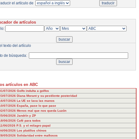
aducir el artículo de
cador de artículos
ulo:
l texto del artículo
to de búsqueda:
os artículos en ABC
31/07/2026
Golfo indulta a golfos
23/07/2026
Diana Morant y su pestilente posteridad
16/07/2026
La UE se lava las manos
10/07/2026
España, pase lo que pase
02/07/2026
Menos mal que nos queda Luzón
25/06/2026
Jandrín y ZP
18/06/2026
Café para todos
11/06/2026
P.S. y el milagro papal
04/06/2026
Los platillos chinos
28/05/2026
Solidaridad entre mafiosos