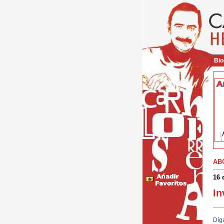
Bio
AB
16 
In
Díg