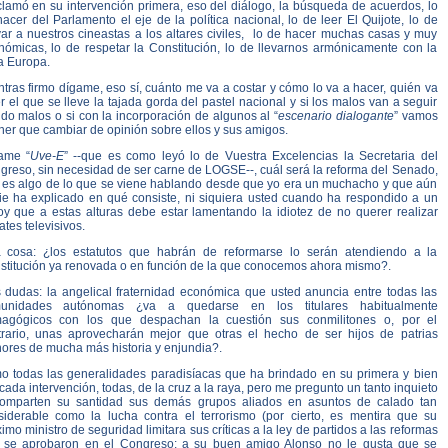
clamó en su intervención primera, eso del diálogo, la búsqueda de acuerdos, lo
acer del Parlamento el eje de la política nacional, lo de leer El Quijote, lo de
var a nuestros cineastas a los altares civiles, lo de hacer muchas casas y muy
nómicas, lo de respetar la Constitución, lo de llevarnos armónicamente con la
a Europa.
tras firmo dígame, eso sí, cuánto me va a costar y cómo lo va a hacer, quién va
r el que se lleve la tajada gorda del pastel nacional y si los malos van a seguir
do malos o si con la incorporación de algunos al “
escenario dialogante
” vamos
ner que cambiar de opinión sobre ellos y sus amigos.
ame “
Uve-E
” --que es como leyó lo de Vuestra Excelencias la Secretaria del
greso, sin necesidad de ser carne de LOGSE--, cuál será la reforma del Senado,
 es algo de lo que se viene hablando desde que yo era un muchacho y que aún
ie ha explicado en qué consiste, ni siquiera usted cuando ha respondido a un
oy que a estas alturas debe estar lamentando la idiotez de no querer realizar
tes televisivos.
a cosa: ¿los estatutos que habrán de reformarse lo serán atendiendo a la
stitución ya renovada o en función de la que conocemos ahora mismo?.
 dudas: la angelical fraternidad económica que usted anuncia entre todas las
unidades autónomas ¿va a quedarse en los titulares habitualmente
agógicos con los que despachan la cuestión sus conmilitones o, por el
trario, unas aprovecharán mejor que otras el hecho de ser hijos de patrias
ores de mucha más historia y enjundia?.
mo todas las generalidades paradisíacas que ha brindado en su primera y bien
ada intervención, todas, de la cruz a la raya, pero me pregunto un tanto inquieto
comparten su santidad sus demás grupos aliados en asuntos de calado tan
siderable como la lucha contra el terrorismo (por cierto, es mentira que su
imo ministro de seguridad limitara sus críticas a la ley de partidos a las reformas
 se aprobaron en el Congreso: a su buen amigo Alonso no le gusta que se