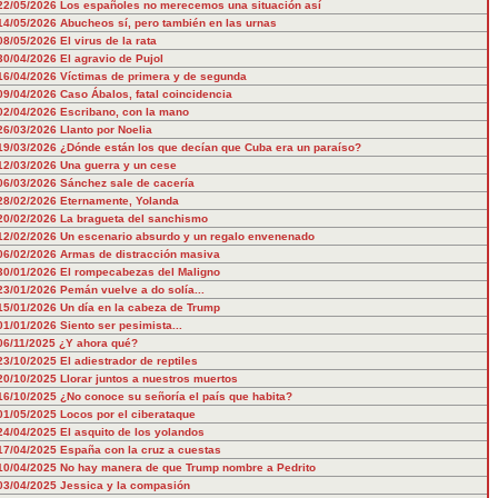
22/05/2026
Los españoles no merecemos una situación así
14/05/2026
Abucheos sí, pero también en las urnas
08/05/2026
El virus de la rata
30/04/2026
El agravio de Pujol
16/04/2026
Víctimas de primera y de segunda
09/04/2026
Caso Ábalos, fatal coincidencia
02/04/2026
Escribano, con la mano
26/03/2026
Llanto por Noelia
19/03/2026
¿Dónde están los que decían que Cuba era un paraíso?
12/03/2026
Una guerra y un cese
06/03/2026
Sánchez sale de cacería
28/02/2026
Eternamente, Yolanda
20/02/2026
La bragueta del sanchismo
12/02/2026
Un escenario absurdo y un regalo envenenado
06/02/2026
Armas de distracción masiva
30/01/2026
El rompecabezas del Maligno
23/01/2026
Pemán vuelve a do solía...
15/01/2026
Un día en la cabeza de Trump
01/01/2026
Siento ser pesimista...
06/11/2025
¿Y ahora qué?
23/10/2025
El adiestrador de reptiles
20/10/2025
Llorar juntos a nuestros muertos
16/10/2025
¿No conoce su señoría el país que habita?
01/05/2025
Locos por el ciberataque
24/04/2025
El asquito de los yolandos
17/04/2025
España con la cruz a cuestas
10/04/2025
No hay manera de que Trump nombre a Pedrito
03/04/2025
Jessica y la compasión