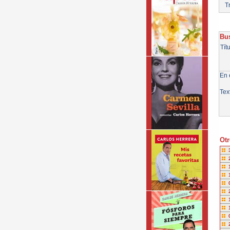
Tr
Bus
Tít
En e
Tex
Otr