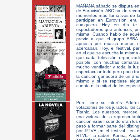
MAÑANA sábado se disputa en 
de Eurovisión. ABC ha ido record
momentos más llamativos de la
participar en Eurovisión era
cualquiera. Hoy en día te 
espectadores que entonces, per
misma. Cuando hablo de aquél 
previo a que el grupo ABBA 
apuesta por música menos m
acercaban. Hoy, el festival, p
en el que se escucha la misma c
que cada televisión organizad
posible, con muchas cámaras 
mucho ventilador y toda la lu
espectacular todo pero poco trans
la canción ganadora de un año 
mismo y si se repitiese algu
cuenta ni la mitad de los espect
Pero tiene su interés. Adere
votaciones de los jurados, los c
Titanic. Los nuestros, merced 
una victoria de la representant
canción israelí cuando eran los 
pasó a formar parte del disti
por RTVE en el festival –en el 
RTVE–, a saber: Karina, Anab