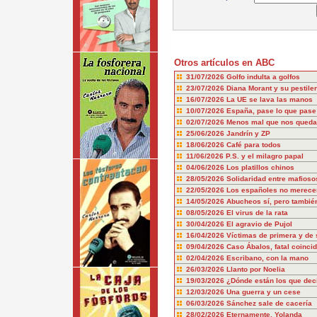
Otros artículos en ABC
31/07/2026
Golfo indulta a golfos
23/07/2026
Diana Morant y su pestile
16/07/2026
La UE se lava las manos
10/07/2026
España, pase lo que pase
02/07/2026
Menos mal que nos queda
25/06/2026
Jandrín y ZP
18/06/2026
Café para todos
11/06/2026
P.S. y el milagro papal
04/06/2026
Los platillos chinos
28/05/2026
Solidaridad entre mafioso
22/05/2026
Los españoles no merecem
14/05/2026
Abucheos sí, pero también
08/05/2026
El virus de la rata
30/04/2026
El agravio de Pujol
16/04/2026
Víctimas de primera y de
09/04/2026
Caso Ábalos, fatal coinci
02/04/2026
Escribano, con la mano
26/03/2026
Llanto por Noelia
19/03/2026
¿Dónde están los que dec
12/03/2026
Una guerra y un cese
06/03/2026
Sánchez sale de cacería
28/02/2026
Eternamente, Yolanda