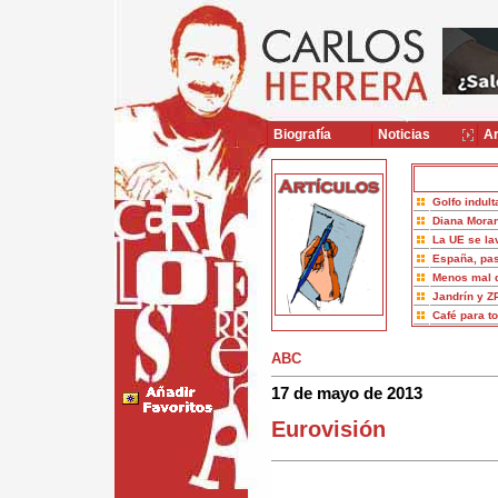
Biografía
Noticias
Ar
Golfo indult
Diana Moran
La UE se la
España, pas
Menos mal 
Jandrín y Z
Café para t
ABC
17 de mayo de 2013
Eurovisión