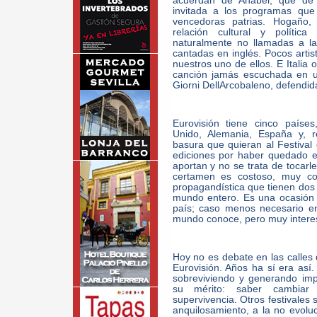
acuerdan de Anabel, que de 
invitada a los programas que
vencedoras patrias. Hogaño,
relación cultural y política
naturalmente no llamadas a la
cantadas en inglés. Pocos artis
nuestros uno de ellos. E Italia 
canción jamás escuchada en un
Giorni DellArcobaleno, defendida
Eurovisión tiene cinco países
Unido, Alemania, España y, re
basura que quieran al Festival
ediciones por haber quedado e
aportan y no se trata de tocarl
certamen es costoso, muy co
propagandística que tienen dos o
mundo entero. Es una ocasión 
país; caso menos necesario en 
mundo conoce, pero muy interesan
Hoy no es debate en las calle
Eurovisión. Años ha sí era así.
sobreviviendo y generando impo
su mérito: saber cambiar 
supervivencia. Otros festivales 
anquilosamiento, a la no evoluc