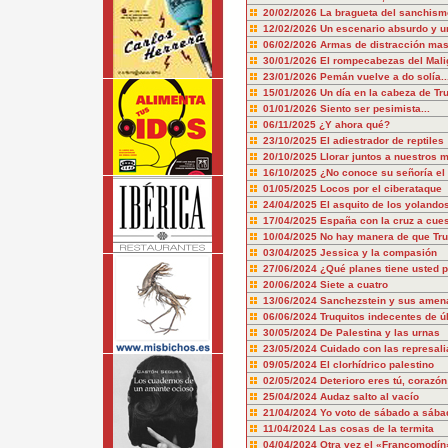
20/02/2026
La bragueta del sanchism
12/02/2026
Un escenario absurdo y u
06/02/2026
Armas de distracción mas
30/01/2026
El rompecabezas del Mali
23/01/2026
Pemán vuelve a do solía..
15/01/2026
Un día en la cabeza de T
01/01/2026
Siento ser pesimista...
06/11/2025
¿Y ahora qué?
23/10/2025
El adiestrador de reptiles
20/10/2025
Llorar juntos a nuestros 
16/10/2025
¿No conoce su señoría el 
01/05/2025
Locos por el ciberataque
24/04/2025
El asquito de los yolando
17/04/2025
España con la cruz a cue
10/04/2025
No hay manera de que Tru
03/04/2025
Jessica y la compasión
27/06/2024
¿Qué planes tiene usted p
20/06/2024
Siete a cuatro
13/06/2024
Sanchezstein y sus amen
06/06/2024
Truquitos indecentes de ú
30/05/2024
De Palestina y las urnas
23/05/2024
Cuidado con las represali
09/05/2024
El clorhídrico palestino
02/05/2024
Deterioro eres tú, corazón
25/04/2024
Audaz salto al vacío
21/04/2024
Yo voto de sábado a sába
11/04/2024
Las cosas de la termita
04/04/2024
Otra vez el «Francomodín