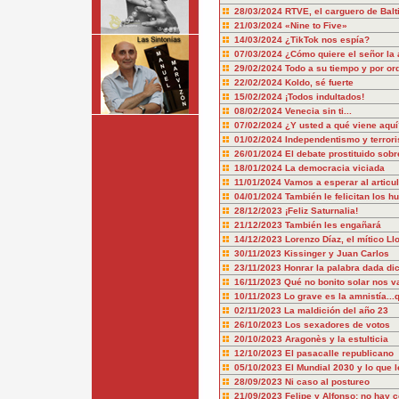
28/03/2024
RTVE, el carguero de Balt
21/03/2024
«Nine to Five»
14/03/2024
¿TikTok nos espía?
07/03/2024
¿Cómo quiere el señor la 
29/02/2024
Todo a su tiempo y por or
22/02/2024
Koldo, sé fuerte
15/02/2024
¡Todos indultados!
08/02/2024
Venecia sin ti...
07/02/2024
¿Y usted a qué viene aquí
01/02/2024
Independentismo y terror
26/01/2024
El debate prostituido sobr
18/01/2024
La democracia viciada
11/01/2024
Vamos a esperar al articu
04/01/2024
También le felicitan los hu
28/12/2023
¡Feliz Saturnalia!
21/12/2023
También les engañará
14/12/2023
Lorenzo Díaz, el mítico Ll
30/11/2023
Kissinger y Juan Carlos
23/11/2023
Honrar la palabra dada dic
16/11/2023
Qué no bonito solar nos v
10/11/2023
Lo grave es la amnistía..
02/11/2023
La maldición del año 23
26/10/2023
Los sexadores de votos
20/10/2023
Aragonès y la estulticia
12/10/2023
El pasacalle republicano
05/10/2023
El Mundial 2030 y lo que l
28/09/2023
Ni caso al postureo
21/09/2023
Felipe y Alfonso: no hay 