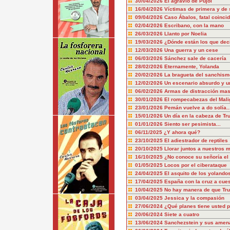
30/04/2026
El agravio de Pujol
16/04/2026
Víctimas de primera y de
09/04/2026
Caso Ábalos, fatal coinci
02/04/2026
Escribano, con la mano
26/03/2026
Llanto por Noelia
19/03/2026
¿Dónde están los que dec
12/03/2026
Una guerra y un cese
06/03/2026
Sánchez sale de cacería
28/02/2026
Eternamente, Yolanda
20/02/2026
La bragueta del sanchism
12/02/2026
Un escenario absurdo y u
06/02/2026
Armas de distracción mas
30/01/2026
El rompecabezas del Mali
23/01/2026
Pemán vuelve a do solía..
15/01/2026
Un día en la cabeza de T
01/01/2026
Siento ser pesimista...
06/11/2025
¿Y ahora qué?
23/10/2025
El adiestrador de reptiles
20/10/2025
Llorar juntos a nuestros 
16/10/2025
¿No conoce su señoría el 
01/05/2025
Locos por el ciberataque
24/04/2025
El asquito de los yolando
17/04/2025
España con la cruz a cue
10/04/2025
No hay manera de que Tru
03/04/2025
Jessica y la compasión
27/06/2024
¿Qué planes tiene usted p
20/06/2024
Siete a cuatro
13/06/2024
Sanchezstein y sus amen