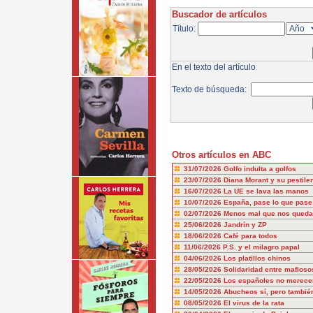
Buscador de artículos
Título:
En el texto del artículo
Texto de búsqueda:
Otros artículos en ABC
31/07/2026
Golfo indulta a golfos
23/07/2026
Diana Morant y su pestile
16/07/2026
La UE se lava las manos
10/07/2026
España, pase lo que pase
02/07/2026
Menos mal que nos queda
25/06/2026
Jandrín y ZP
18/06/2026
Café para todos
11/06/2026
P.S. y el milagro papal
04/06/2026
Los platillos chinos
28/05/2026
Solidaridad entre mafioso
22/05/2026
Los españoles no merecem
14/05/2026
Abucheos sí, pero también
08/05/2026
El virus de la rata