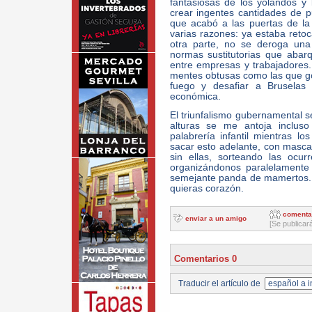
fantasiosas de los yolandos y
crear ingentes cantidades de p
que acabó a las puertas de l
varias razones: ya estaba reto
otra parte, no se deroga una
normas sustitutorias que abarq
entre empresas y trabajadores. 
mentes obtusas como las que go
fuego y desafiar a Bruselas
económica.
El triunfalismo gubernamental s
alturas se me antoja incluso
palabrería infantil mientras 
sacar esto adelante, con mascari
sin ellas, sorteando las ocurr
organizándonos paralelamente
semejante panda de mamertos.
quieras corazón.
comenta
enviar a un amigo
[Se publicar
Comentarios 0
Traducir el artículo de