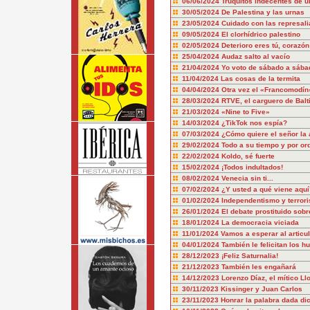
06/06/2024
Truquitos indecentes de ú
30/05/2024
De Palestina y las urnas
23/05/2024
Cuidado con las represali
09/05/2024
El clorhídrico palestino
02/05/2024
Deterioro eres tú, corazón
25/04/2024
Audaz salto al vacío
21/04/2024
Yo voto de sábado a sába
11/04/2024
Las cosas de la termita
04/04/2024
Otra vez el «Francomodín
28/03/2024
RTVE, el carguero de Balt
21/03/2024
«Nine to Five»
14/03/2024
¿TikTok nos espía?
07/03/2024
¿Cómo quiere el señor la 
29/02/2024
Todo a su tiempo y por or
22/02/2024
Koldo, sé fuerte
15/02/2024
¡Todos indultados!
08/02/2024
Venecia sin ti...
07/02/2024
¿Y usted a qué viene aquí
01/02/2024
Independentismo y terror
26/01/2024
El debate prostituido sobr
18/01/2024
La democracia viciada
11/01/2024
Vamos a esperar al articu
04/01/2024
También le felicitan los hu
28/12/2023
¡Feliz Saturnalia!
21/12/2023
También les engañará
14/12/2023
Lorenzo Díaz, el mítico Ll
30/11/2023
Kissinger y Juan Carlos
23/11/2023
Honrar la palabra dada dic