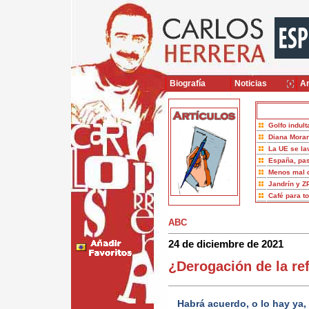
Biografía
Noticias
Ar
Golfo indult
Diana Moran
La UE se la
España, pas
Menos mal 
Jandrín y Z
Café para t
ABC
24 de diciembre de 2021
¿Derogación de la r
Habrá acuerdo, o lo hay ya,