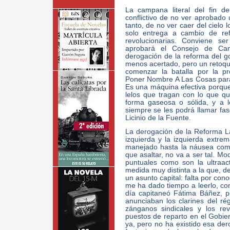
La campana literal del fin d
conflictivo de no ver aprobado 
tanto, de no ver caer del cielo 
solo entrega a cambio de re
revolucionarias. Conviene se
aprobará el Consejo de C
derogación de la reforma del g
menos acertado, pero un retoque
comenzar la batalla por la 
Poner Nombre A Las Cosas para
Es una máquina efectiva porqu
lelos que tragan con lo que qu
forma gaseosa o sólida, y a l
siempre se les podrá llamar fasc
Licinio de la Fuente.
La derogación de la Reforma La
izquierda y la izquierda extr
manejado hasta la náusea como
que asaltar, no va a ser tal. Mo
puntuales como son la ultraac
medida muy distinta a la que, d
un asunto capital: falta por cono
me ha dado tiempo a leerlo, con
día capitaneó Fátima Báñez, p
anunciaban los clarines del r
zánganos sindicales y los re
puestos de reparto en el Gobie
ya, pero no ha existido esa der