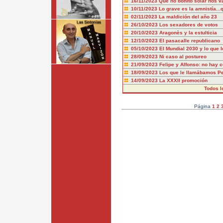
16/11/2023
Qué no bonito solar nos v
10/11/2023
Lo grave es la amnistía..
02/11/2023
La maldición del año 23
26/10/2023
Los sexadores de votos
20/10/2023
Aragonès y la estulticia
12/10/2023
El pasacalle republicano
05/10/2023
El Mundial 2030 y lo que l
28/09/2023
Ni caso al postureo
21/09/2023
Felipe y Alfonso: no hay 
18/09/2023
Los que le llamábamos P
14/09/2023
La XXXII promoción
Todos l
Página
1
2