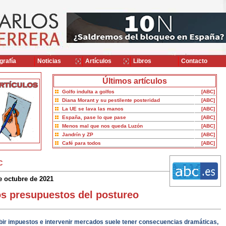
grafía
Noticias
Artículos
Libros
Contacto
Últimos artículos
Golfo indulta a golfos
[ABC]
Diana Morant y su pestilente posteridad
[ABC]
La UE se lava las manos
[ABC]
España, pase lo que pase
[ABC]
Menos mal que nos queda Luzón
[ABC]
Jandrín y ZP
[ABC]
Café para todos
[ABC]
C
e octubre de 2021
s presupuestos del postureo
bir impuestos e intervenir mercados suele tener consecuencias dramáticas,