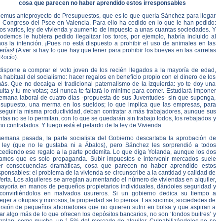
cosa que parecen no haber aprendido estos irresponsables
emus anteproyecto de Presupuestos, que es lo que quería Sánchez para llegar
u Congreso del Psoe en Valencia. Para ello ha cedido en lo que le han pedido:
os varios, ley de vivienda y aumento de impuesto a unas cuantas sociedades. Y
odemos le hubiera pedido ilegalizar los toros, por ejemplo, habría incluido al
os la intención. ¡Pues no está dispuesto a prohibir el uso de animales en las
rías! (A ver si hay lo que hay que tener para prohibir los bueyes en las carretas
Rocío).
dispone a comprar el voto joven de los recién llegados a la mayoría de edad,
 habitual del socialismo: hacer regalos en beneficio propio con el dinero de los
ás. Que no decaiga el tradicional paternalismo de la izquierda: yo te doy una
ita y tu me votas; así nunca te faltará lo mínimo para comer. Estudiará imponer
semana laboral de cuatro días -propuesta de sus Juventudes- sin que suponga,
 supuesto, una merma en los sueldos; lo que implica que las empresas, para
seguir la misma productividad, deban contratar a más trabajadores, aunque sus
tas no se lo permitan, con lo que se quedarán sin trabajo todos, los rebajados y
no contratados. Y luego está el petardo de la ley de Vivienda.
semana pasada, la parte socialista del Gobierno descartaba la aprobación de
 ley (que no le gustaba ni a Ábalos), pero Sánchez les sorprendió a todos
cediendo ese regalo a la parte podemita. Lo que diga Yolanda, aunque los dos
amos que es solo propaganda. Subir impuestos e intervenir mercados suele
er consecuencias dramáticas, cosa que parecen no haber aprendido estos
sponsables: el problema de la vivienda se circunscribe a la cantidad y calidad de
ferta. Los alquileres se arreglan aumentando el número de viviendas en alquiler,
mayoría en manos de pequeños propietarios individuales, dándoles seguridad y
convirtiéndolos en malvados usureros. Si un gobierno dedica su tiempo a
eger a okupas y morosos, la propiedad se lo piensa. Las socimis, sociedades de
ersión de pequeños ahorradores que no quieren sufrir en bolsa y que aspiran a
r algo más de lo que ofrecen los depósitos bancarios, no son ‘fondos buitres’ y