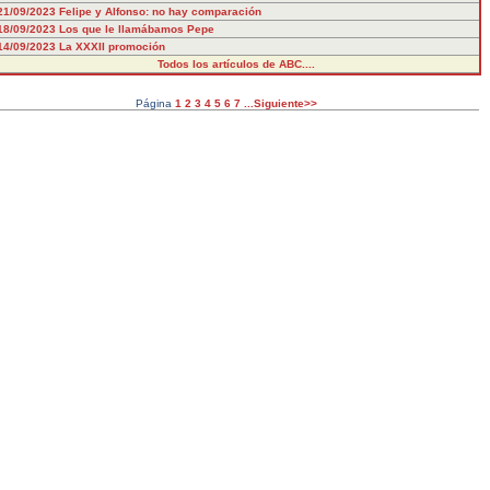
21/09/2023
Felipe y Alfonso: no hay comparación
18/09/2023
Los que le llamábamos Pepe
14/09/2023
La XXXII promoción
Todos los artículos de ABC....
Página
1
2
3
4
5
6
7
...Siguiente>>