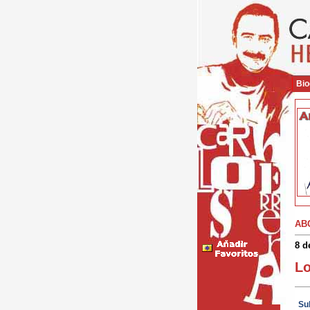
Bio
AB
8 d
Lo
Su