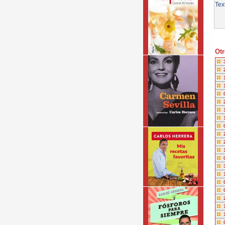
Tex
Otr