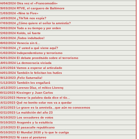
04/04/2024
Otra vez el «Francomodín»
28/03/2024
RTVE, el carguero de Baltimore
21/03/2024
«Nine to Five»
14/03/2024
¿TikTok nos espía?
07/03/2024
¿Cómo quiere el señor la amnistía?
29/02/2024
Todo a su tiempo y por orden
22/02/2024
Koldo, sé fuerte
15/02/2024
¡Todos indultados!
08/02/2024
Venecia sin ti...
07/02/2024
¿Y usted a qué viene aquí?
01/02/2024
Independentismo y terrorismo
26/01/2024
El debate prostituido sobre el terrorismo
18/01/2024
La democracia viciada
11/01/2024
Vamos a esperar al articulado
04/01/2024
También le felicitan los hutíes
28/12/2023
¡Feliz Saturnalia!
21/12/2023
También les engañará
14/12/2023
Lorenzo Díaz, el mítico Llorenç
30/11/2023
Kissinger y Juan Carlos
23/11/2023
Honrar la palabra dada dice el tío…
16/11/2023
Qué no bonito solar nos va a quedar
10/11/2023
Lo grave es la amnistía...que aún no conocemos
02/11/2023
La maldición del año 23
26/10/2023
Los sexadores de votos
20/10/2023
Aragonès y la estulticia
12/10/2023
El pasacalle republicano
05/10/2023
El Mundial 2030 y lo que le cuelga
28/09/2023
Ni caso al postureo