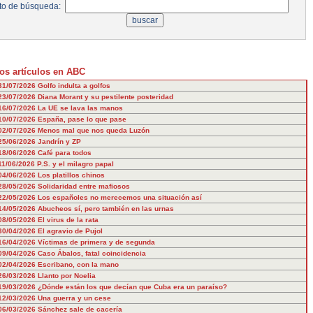
to de búsqueda:
os artículos en ABC
31/07/2026
Golfo indulta a golfos
23/07/2026
Diana Morant y su pestilente posteridad
16/07/2026
La UE se lava las manos
10/07/2026
España, pase lo que pase
02/07/2026
Menos mal que nos queda Luzón
25/06/2026
Jandrín y ZP
18/06/2026
Café para todos
11/06/2026
P.S. y el milagro papal
04/06/2026
Los platillos chinos
28/05/2026
Solidaridad entre mafiosos
22/05/2026
Los españoles no merecemos una situación así
14/05/2026
Abucheos sí, pero también en las urnas
08/05/2026
El virus de la rata
30/04/2026
El agravio de Pujol
16/04/2026
Víctimas de primera y de segunda
09/04/2026
Caso Ábalos, fatal coincidencia
02/04/2026
Escribano, con la mano
26/03/2026
Llanto por Noelia
19/03/2026
¿Dónde están los que decían que Cuba era un paraíso?
12/03/2026
Una guerra y un cese
06/03/2026
Sánchez sale de cacería