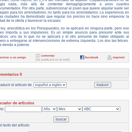
trolan, como mucho, un 1,5% del mercado de alquiler. Culpabilizándoles no se
egla nada, más allá de contentar demagógicamente a unos cuantos
cumentados. Por otra parte, subvencionar al joven que quiere alquilar suele ser
egalo para los arrendadores, no tanto para los arrendatarios. La experiencia en
ias ciudades ha demostrado que regular los precios no hace sino empeorar la
dad de la oferta y favorecer la escasez.
ley, anecdótica en los Presupuestos, no se aplicará en ninguna parte, pero eso
les importa a sus impulsores. Es un simple anuncio para presumir ante sus
áticos: uno da lo que no se aplicará y el otro presume de haber obligado al
ero a entregarse al intervencionismo de extrema izquierda. Los dos tan felices.
os demás a joderse.
comentar
enviar a un amigo
facebook
imprimir
[Se publicará en la web]
mentarios 0
aducir el artículo de
cador de artículos
ulo:
l texto del artículo