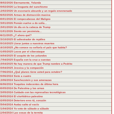
28/02/2026
Eternamente, Yolanda
20/02/2026
La bragueta del sanchismo
12/02/2026
Un escenario absurdo y un regalo envenenado
06/02/2026
Armas de distracción masiva
30/01/2026
El rompecabezas del Maligno
23/01/2026
Pemán vuelve a do solía...
15/01/2026
Un día en la cabeza de Trump
01/01/2026
Siento ser pesimista...
06/11/2025
¿Y ahora qué?
23/10/2025
El adiestrador de reptiles
20/10/2025
Llorar juntos a nuestros muertos
16/10/2025
¿No conoce su señoría el país que habita?
01/05/2025
Locos por el ciberataque
24/04/2025
El asquito de los yolandos
17/04/2025
España con la cruz a cuestas
10/04/2025
No hay manera de que Trump nombre a Pedrito
03/04/2025
Jessica y la compasión
27/06/2024
¿Qué planes tiene usted para octubre?
20/06/2024
Siete a cuatro
13/06/2024
Sanchezstein y sus amenazas
06/06/2024
Truquitos indecentes de última hora
30/05/2024
De Palestina y las urnas
23/05/2024
Cuidado con las represalias tecnológicas
09/05/2024
El clorhídrico palestino
02/05/2024
Deterioro eres tú, corazón
25/04/2024
Audaz salto al vacío
21/04/2024
Yo voto de sábado a sábado
11/04/2024
Las cosas de la termita