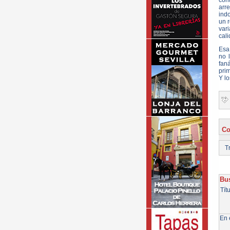
con
arr
indo
un r
var
cali
Esa 
no 
fan
prim
Y l
Co
Tr
Bus
Tít
En e