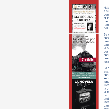
Hab
a s
bon
si P
men
rome
del 
Se 
cosa
dem
pagu
la 
por
con
cuen
los 
La 
esa
con
sep
ten
irre
la o
la 
no 
prot
inv
gana